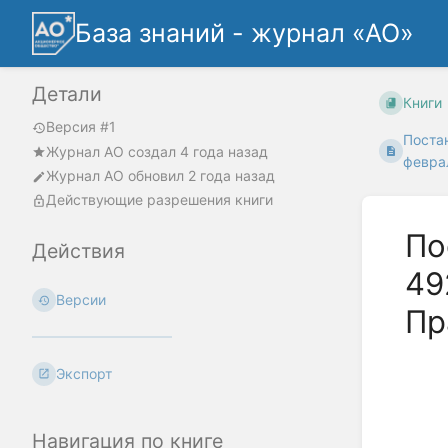
База знаний - журнал «АО»
Детали
Книги
Версия #1
Поста
Журнал АО
создал
4 года назад
феврал
Журнал АО
обновил
2 года назад
Действующие разрешения книги
По
Действия
49
Версии
Пр
Экспорт
Навигация по книге