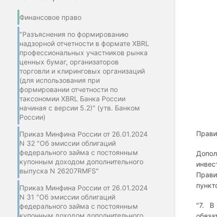
Финансовое право
"Разъяснения по формированию
надзорной отчетности в формате XBRL
профессиональных участников рынка
ценных бумаг, организаторов
торговли и клиринговых организаций
(для использования при
формировании отчетности по
таксономии XBRL Банка России
начиная с версии 5.2)" (утв. Банком
России)
Прави
Приказ Минфина России от 26.01.2024
N 32 "Об эмиссии облигаций
федерального займа с постоянным
Допо
купонным доходом дополнительного
инвес
выпуска N 26207RMFS"
Прави
пункт
Приказ Минфина России от 26.01.2024
N 31 "Об эмиссии облигаций
"7. В
федерального займа с постоянным
купонным доходом дополнительного
обяза