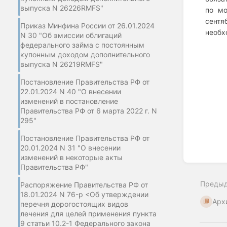
выпуска N 26226RMFS"
по мо
сент
Приказ Минфина России от 26.01.2024
необх
N 30 "Об эмиссии облигаций
федерального займа с постоянным
купонным доходом дополнительного
выпуска N 26219RMFS"
Постановление Правительства РФ от
22.01.2024 N 40 "О внесении
изменений в постановление
Правительства РФ от 6 марта 2022 г. N
295"
Постановление Правительства РФ от
20.01.2024 N 31 "О внесении
изменений в некоторые акты
Enter
Правительства РФ"
section
select
Преды
Распоряжение Правительства РФ от
mode
18.01.2024 N 76-р <Об утверждении
Арх
перечня дорогостоящих видов
лечения для целей применения пункта
9 статьи 10.2-1 Федерального закона