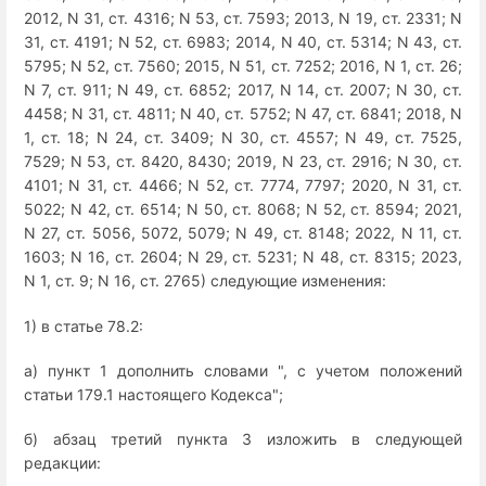
2012, N 31, ст. 4316; N 53, ст. 7593; 2013, N 19, ст. 2331; N
31, ст. 4191; N 52, ст. 6983; 2014, N 40, ст. 5314; N 43, ст.
5795; N 52, ст. 7560; 2015, N 51, ст. 7252; 2016, N 1, ст. 26;
N 7, ст. 911; N 49, ст. 6852; 2017, N 14, ст. 2007; N 30, ст.
4458; N 31, ст. 4811; N 40, ст. 5752; N 47, ст. 6841; 2018, N
1, ст. 18; N 24, ст. 3409; N 30, ст. 4557; N 49, ст. 7525,
7529; N 53, ст. 8420, 8430; 2019, N 23, ст. 2916; N 30, ст.
4101; N 31, ст. 4466; N 52, ст. 7774, 7797; 2020, N 31, ст.
5022; N 42, ст. 6514; N 50, ст. 8068; N 52, ст. 8594; 2021,
N 27, ст. 5056, 5072, 5079; N 49, ст. 8148; 2022, N 11, ст.
1603; N 16, ст. 2604; N 29, ст. 5231; N 48, ст. 8315; 2023,
N 1, ст. 9; N 16, ст. 2765) следующие изменения:
1) в статье 78.2:
а) пункт 1 дополнить словами ", с учетом положений
статьи 179.1 настоящего Кодекса";
б) абзац третий пункта 3 изложить в следующей
редакции: