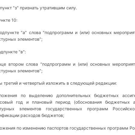
дпункт "з" признать утратившим силу.
ункте 10:
подпункте "а" слова "подпрограмм и (или) основных мероприя
ктурных элементов";
одпункте "в":
аце втором слова "подпрограмм и (или) основных мероприят
ктурных элементов";
ы третий и четвертый изложить в следующей редакции:
дложения по выделению дополнительных бюджетных ассиг
совый год и плановый период (обоснования бюджетных а
ктурных элементов государственных программ Российс
ификации расходов бюджетов;
ожения по изменению паспортов государственных программ Рос