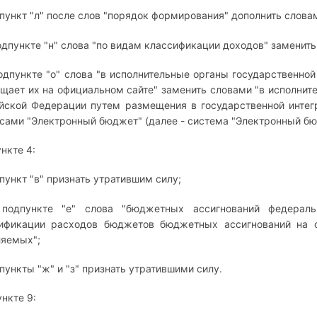
дпункт "л" после слов "порядок формирования" дополнить словам
подпункте "н" слова "по видам классификации доходов" заменить
подпункте "о" слова "в исполнительные органы государственно
щает их на официальном сайте" заменить словами "в исполнит
йской Федерации путем размещения в государственной инте
сами "Электронный бюджет" (далее - система "Электронный бюд
ункте 4:
дпункт "в" признать утратившим силу;
 подпункте "е" слова "бюджетных ассигнований федерал
ификации расходов бюджетов бюджетных ассигнований на о
яемых";
дпункты "ж" и "з" признать утратившими силу.
ункте 9: