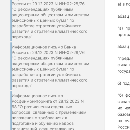
России от 29.12.2023 N ИН-02-28/76
а) в п
"О рекомендациях публичным
акционерным обществам и эмитентам
абзац
эмиссионных ценных бумаг по
разработке стратегии устойчивого
"а) п
развития и стратегии климатического
прогр
перехода"
абзац
Информационное письмо Банка
России от 29.12.2023 N ИН-02-28/76
"О рекомендациях публичным
"пре
акционерным обществам и эмитентам
финан
эмиссионных ценных бумаг по
госуд
разработке стратегии устойчивого
развития и стратегии климатического
б) по
перехода"
"б) ф
Информационное письмо
Росфинмониторинга от 28.12.2023 N
финан
68 "О разъяснении отдельных
их из
вопросов, связанных с применением
базов
положения о требованиях к
на оч
подготовке и обучению кадров
Росси
организаций, осуществляющих