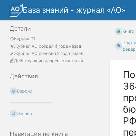
База знаний - журнал «АО»
Детали
Книги
Версия #1
Поста
Журнал АО
создал
4 года назад
федер
Журнал АО
обновил
2 года назад
Действующие разрешения книги
По
Действия
36
Версии
пр
бю
Экспорт
РФ
пе
Навигация по книге