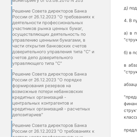
мониторингу от 03.08.2010 N 203"
д) по
Решение Совета директоров Банка
России от 26.12.2023 "О требованиях к
4. В п
деятельности профессиональных
участников рынка ценных бумаг,
а) в 
осуществляющих деятельность по
"стру
управлению ценными бумагами, в
части открытия банковских счетов
доверительного управления типа "С" и
б) в п
счетов депо доверительного
управляющего типа "С"
в абз
"стру
Решение Совета директоров Банка
России от 26.12.2023 "О порядке
абзац
формирования резервов на
возможные потери небанковских
"пре
кредитных организаций -
центральных контрагентов и
финан
кредитных организаций - расчетных
стру
депозитариев"
класс
Решение Совета директоров Банка
предл
России от 26.12.2023 "О требованиях к
деятельности профессиональных