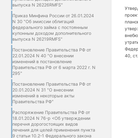
выпуска N 26226RMFS"
Утвер
проек
Приказ Минфина России от 26.01.2024
N 30 "Об эмиссии облигаций
плано
федерального займа с постоянным
утве
купонным доходом дополнительного
внебю
выпуска N 26219RMFS"
утрат
Федера
Постановление Правительства РФ от
22.01.2024 N 40 "О внесении
40, ст
изменений в постановление
Правительства РФ от 6 марта 2022 г. N
295"
Постановление Правительства РФ от
20.01.2024 N 31 "О внесении
изменений в некоторые акты
Правительства РФ"
Распоряжение Правительства РФ от
18.01.2024 N 76-р <Об утверждении
перечня дорогостоящих видов
лечения для целей применения пункта
9 статьи 10.2-1 Федерального закона