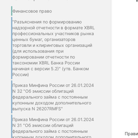
Финансовое право
"Разъяснения по формированию
надзорной отчетности в формате XBRL
профессиональных участников рынка
ценных бумаг, организаторов
торговли и клиринговых организаций
(для использования при
формировании отчетности по
таксономии XBRL Банка России
начиная с версии 5.2)" (утв. Банком
России)
Приказ Минфина России от 26.01.2024
N 32 "Об эмиссии облигаций
федерального займа с постоянным
купонным доходом дополнительного
выпуска N 26207RMFS"
Приказ Минфина России от 26.01.2024
N 31 "Об эмиссии облигаций
федерального займа с постоянным
Прави
купонным доходом дополнительного