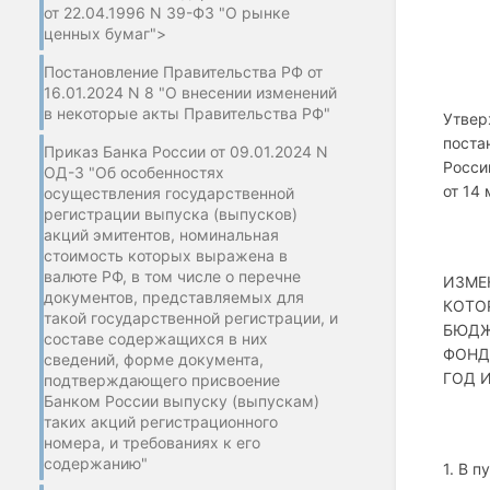
от 22.04.1996 N 39-ФЗ "О рынке
ценных бумаг">
Постановление Правительства РФ от
16.01.2024 N 8 "О внесении изменений
в некоторые акты Правительства РФ"
Утве
поста
Приказ Банка России от 09.01.2024 N
Росси
ОД-3 "Об особенностях
от 14 
осуществления государственной
регистрации выпуска (выпусков)
акций эмитентов, номинальная
стоимость которых выражена в
валюте РФ, в том числе о перечне
ИЗМЕ
документов, представляемых для
КОТО
такой государственной регистрации, и
БЮДЖ
составе содержащихся в них
ФОНД
сведений, форме документа,
ГОД 
подтверждающего присвоение
Банком России выпуску (выпускам)
таких акций регистрационного
номера, и требованиях к его
содержанию"
1. В п