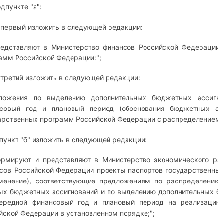
одпункте "а":
 первый изложить в следующей редакции:
редставляют в Министерство финансов Российской Федераци
амм Российской Федерации:";
 третий изложить в следующей редакции:
дложения по выделению дополнительных бюджетных ассиг
совый год и плановый период (обоснования бюджетных а
арственных программ Российской Федерации с распределением
дпункт "б" изложить в следующей редакции:
ормируют и представляют в Министерство экономического р
сов Российской Федерации проекты паспортов государственн
менение), соответствующие предложениям по распределени
ых бюджетных ассигнований и по выделению дополнительных
ередной финансовый год и плановый период на реализаци
йской Федерации в установленном порядке;";