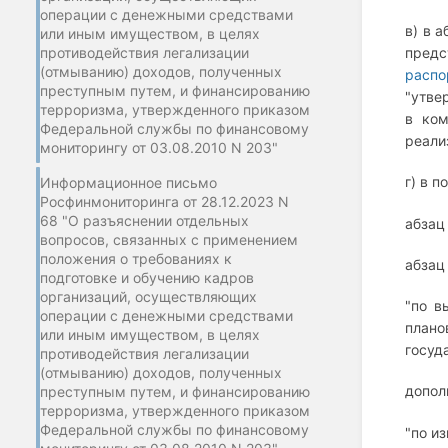
операции с денежными средствами
в) в 
или иным имуществом, в целях
противодействия легализации
пред
(отмыванию) доходов, полученных
расп
преступным путем, и финансированию
"утве
терроризма, утвержденного приказом
в ком
Федеральной службы по финансовому
реали
мониторингу от 03.08.2010 N 203"
г) в п
Информационное письмо
Росфинмониторинга от 28.12.2023 N
68 "О разъяснении отдельных
абзац
вопросов, связанных с применением
положения о требованиях к
абзац
подготовке и обучению кадров
организаций, осуществляющих
"по в
операции с денежными средствами
плано
или иным имуществом, в целях
госуд
противодействия легализации
(отмыванию) доходов, полученных
допол
преступным путем, и финансированию
терроризма, утвержденного приказом
Федеральной службы по финансовому
"по и