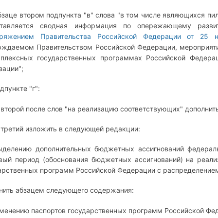
абзаце втором подпункта "в" слова "в том числе являющихся п
ставляется сводная информация по опережающему развит
оряжением Правительства Российской Федерации от 25 
рждаемом Правительством Российской Федерации, мероприят
плексных государственных программах Российской Федерац
зации";
одпункте "г":
 второй после слов "на реализацию соответствующих" дополнит
 третий изложить в следующей редакции:
ыделению дополнительных бюджетных ассигнований федерал
вый период (обоснования бюджетных ассигнований) на реал
арственных программ Российской Федерации с распределением
нить абзацем следующего содержания:
зменению паспортов государственных программ Российской Фед