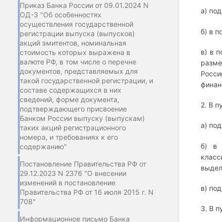
Приказ Банка России от 09.01.2024 N
а) по
ОД-3 "Об особенностях
осуществления государственной
б) в 
регистрации выпуска (выпусков)
акций эмитентов, номинальная
в) в 
стоимость которых выражена в
валюте РФ, в том числе о перечне
разме
документов, представляемых для
Росси
такой государственной регистрации, и
финан
составе содержащихся в них
сведений, форме документа,
2. В п
подтверждающего присвоение
Банком России выпуску (выпускам)
а) по
таких акций регистрационного
номера, и требованиях к его
б) в
содержанию"
класс
Постановление Правительства РФ от
выдел
29.12.2023 N 2376 "О внесении
изменений в постановление
в) по
Правительства РФ от 16 июля 2015 г. N
708"
3. В п
Информационное письмо Банка