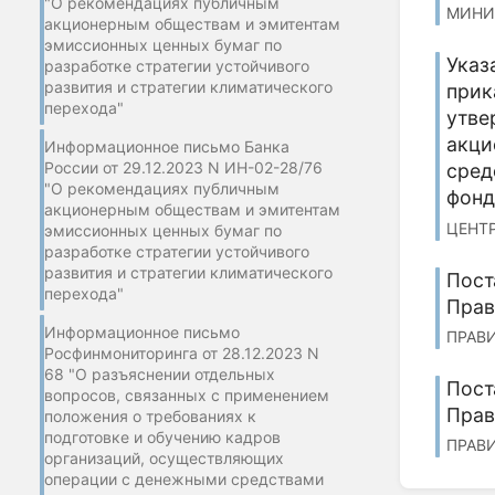
"О рекомендациях публичным
МИНИС
акционерным обществам и эмитентам
эмиссионных ценных бумаг по
Указ
разработке стратегии устойчивого
развития и стратегии климатического
прик
перехода"
утве
акци
Информационное письмо Банка
России от 29.12.2023 N ИН-02-28/76
сред
"О рекомендациях публичным
фонд
акционерным обществам и эмитентам
ЦЕНТР
эмиссионных ценных бумаг по
разработке стратегии устойчивого
развития и стратегии климатического
Пост
перехода"
Прав
Информационное письмо
ПРАВИ
Росфинмониторинга от 28.12.2023 N
68 "О разъяснении отдельных
Пост
вопросов, связанных с применением
Прав
положения о требованиях к
подготовке и обучению кадров
ПРАВИ
организаций, осуществляющих
операции с денежными средствами