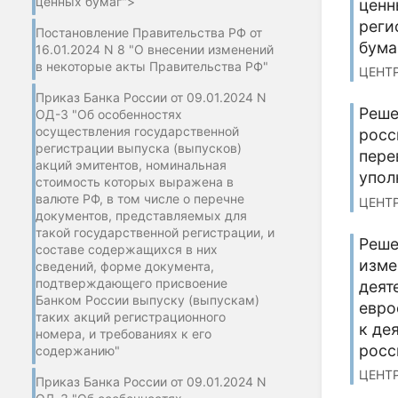
ценных бумаг">
ценн
реги
Постановление Правительства РФ от
бума
16.01.2024 N 8 "О внесении изменений
в некоторые акты Правительства РФ"
ЦЕНТР
Приказ Банка России от 09.01.2024 N
Реше
ОД-3 "Об особенностях
осуществления государственной
росс
регистрации выпуска (выпусков)
пере
акций эмитентов, номинальная
упол
стоимость которых выражена в
валюте РФ, в том числе о перечне
ЦЕНТР
документов, представляемых для
такой государственной регистрации, и
Реше
составе содержащихся в них
изме
сведений, форме документа,
подтверждающего присвоение
деят
Банком России выпуску (выпускам)
евро
таких акций регистрационного
к де
номера, и требованиях к его
росс
содержанию"
ЦЕНТР
Приказ Банка России от 09.01.2024 N