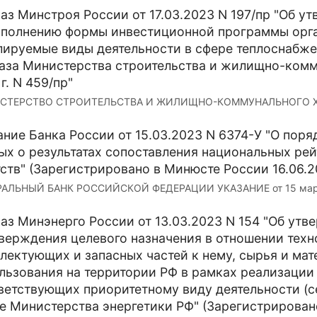
аз Минстроя России от 17.03.2023 N 197/пр "Об 
аполнению формы инвестиционной программы орг
лируемые виды деятельности в сфере теплоснабже
аза Министерства строительства и жилищно-комму
г. N 459/пр"
СТЕРСТВО СТРОИТЕЛЬСТВА И ЖИЛИЩНО-КОММУНАЛЬНОГО ХО
ание Банка России от 15.03.2023 N 6374-У "О пор
ых о результатах сопоставления национальных ре
тств" (Зарегистрировано в Минюсте России 16.06.2
АЛЬНЫЙ БАНК РОССИЙСКОЙ ФЕДЕРАЦИИ УКАЗАНИЕ от 15 марта 2
аз Минэнерго России от 13.03.2023 N 154 "Об ут
верждения целевого назначения в отношении техн
лектующих и запасных частей к нему, сырья и ма
льзования на территории РФ в рамках реализации
ветствующих приоритетному виду деятельности (с
е Министерства энергетики РФ" (Зарегистрирован