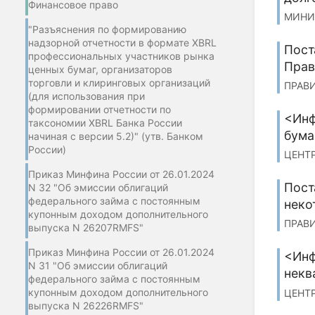
Финансовое право
МИНИС
"Разъяснения по формированию
надзорной отчетности в формате XBRL
Пост
профессиональных участников рынка
Прав
ценных бумаг, организаторов
торговли и клиринговых организаций
ПРАВИ
(для использования при
формировании отчетности по
<Инф
таксономии XBRL Банка России
бума
начиная с версии 5.2)" (утв. Банком
России)
ЦЕНТР
Приказ Минфина России от 26.01.2024
Пост
N 32 "Об эмиссии облигаций
федерального займа с постоянным
неко
купонным доходом дополнительного
ПРАВИ
выпуска N 26207RMFS"
Приказ Минфина России от 26.01.2024
<Инф
N 31 "Об эмиссии облигаций
некв
федерального займа с постоянным
купонным доходом дополнительного
ЦЕНТР
выпуска N 26226RMFS"