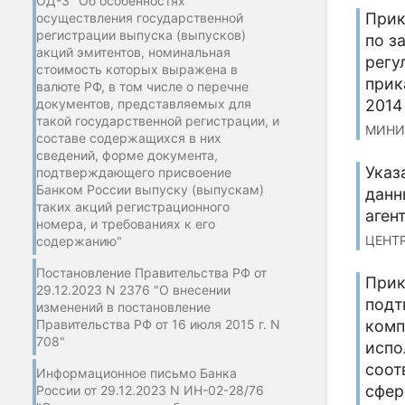
ОД-3 "Об особенностях
Прик
осуществления государственной
регистрации выпуска (выпусков)
по з
акций эмитентов, номинальная
регу
стоимость которых выражена в
прик
валюте РФ, в том числе о перечне
2014 
документов, представляемых для
такой государственной регистрации, и
МИНИ
составе содержащихся в них
сведений, форме документа,
Указ
подтверждающего присвоение
Банком России выпуску (выпускам)
данн
таких акций регистрационного
аген
номера, и требованиях к его
ЦЕНТР
содержанию"
Постановление Правительства РФ от
Прик
29.12.2023 N 2376 "О внесении
подт
изменений в постановление
Правительства РФ от 16 июля 2015 г. N
комп
708"
испо
соот
Информационное письмо Банка
сфер
России от 29.12.2023 N ИН-02-28/76