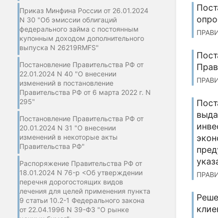
Пост
Приказ Минфина России от 26.01.2024
опро
N 30 "Об эмиссии облигаций
федерального займа с постоянным
ПРАВИ
купонным доходом дополнительного
выпуска N 26219RMFS"
Пост
Постановление Правительства РФ от
Прав
22.01.2024 N 40 "О внесении
ПРАВИ
изменений в постановление
Правительства РФ от 6 марта 2022 г. N
295"
Пост
выда
Постановление Правительства РФ от
инве
20.01.2024 N 31 "О внесении
изменений в некоторые акты
экон
Правительства РФ"
пред
указ
Распоряжение Правительства РФ от
18.01.2024 N 76-р <Об утверждении
ПРАВИ
перечня дорогостоящих видов
лечения для целей применения пункта
Реше
9 статьи 10.2-1 Федерального закона
клие
от 22.04.1996 N 39-ФЗ "О рынке