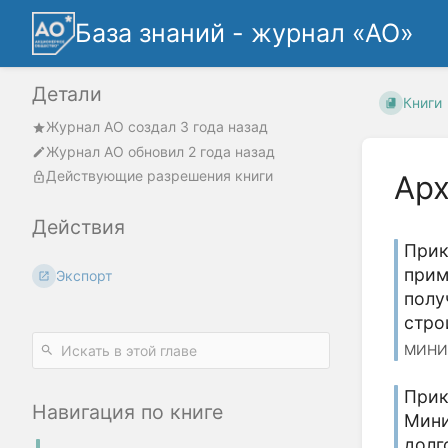
База знаний - журнал «АО»
Детали
Книги
Журнал АО
создал
3 года назад
Журнал АО
обновил
2 года назад
Действующие разрешения книги
Арх
Действия
Прик
прим
Экспорт
полу
стро
МИНИ
Прик
Навигация по книге
Мини
долг