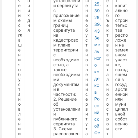
ч
о
установлени
ш
е
т
25
,
е
ч
и сервитута
е
х
капит
н
и
с
н
о
ально
39.
и
х
приложение
и
б
го
26
,
е
д
м схемы
е
ъ
строи
39.
с
н
границ
о
е
тельс
о
я
сервитута
б
к
тва
43
гл
на
у
т
распо
Зе
а
кадастрово
с
о
ложе
ме
ш
м плане
т
в
н на
е
территории
а
к
земел
ль
н
с
н
а
ьном
ног
и
необходимо
о
п
участ
я
стью, а
в
и
ке,
о
о
также
л
т
наход
ко
б
необходимы
е
а
ящем
де
у
ми
н
л
ся в
с
документам
и
ь
госуд
кс
т
и в
и
н
арств
а
а
частности:
с
о
енной
Ро
н
2. Решение
е
г
или
о
об
р
о
муни
сс
в
установлени
в
с
ципал
ий
л
и
и
т
ьной
е
публичного
т
р
собст
ск
н
сервитута
у
о
венно
ой
и
3. Схема
т
и
сти
Фе
и
расположен
а
т