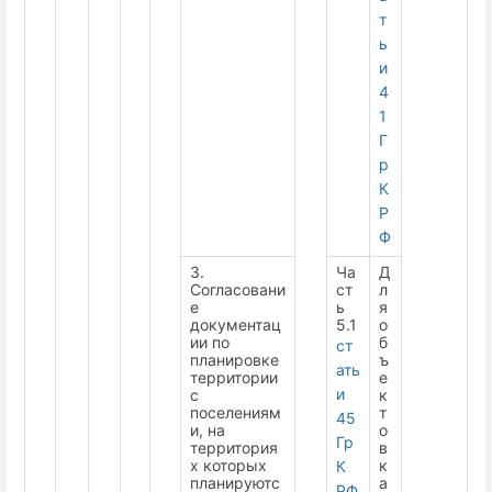
т
ь
и
4
1
Г
р
К
Р
Ф
3.
Ча
Д
Согласовани
ст
л
е
ь
я
документац
5.1
о
ии по
б
ст
планировке
ъ
ать
территории
е
и
с
к
поселениям
т
45
и, на
о
Гр
территория
в
х которых
к
К
планируютс
а
РФ