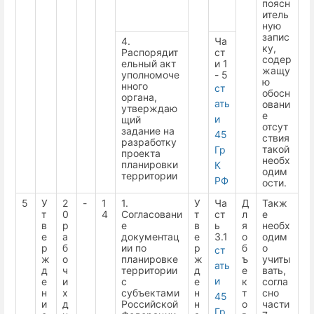
поясн
итель
ную
запис
4.
Ча
ку,
Распорядит
ст
содер
ельный акт
и 1
жащу
уполномоче
- 5
ю
нного
ст
обосн
органа,
ать
овани
утверждаю
е
и
щий
отсут
задание на
45
ствия
разработку
такой
Гр
проекта
необх
планировки
К
одим
территории
РФ
ости.
5
У
2
-
1
1.
У
Ча
Д
Такж
т
0
4
Согласовани
т
ст
л
е
в
р
е
в
ь
я
необх
е
а
документац
е
3.1
о
одим
р
б
ии по
р
б
о
ст
ж
о
планировке
ж
ъ
учиты
ать
д
ч
территории
д
е
вать,
и
е
и
с
е
к
согла
н
х
субъектами
н
т
сно
45
и
д
Российской
н
о
части
Гр