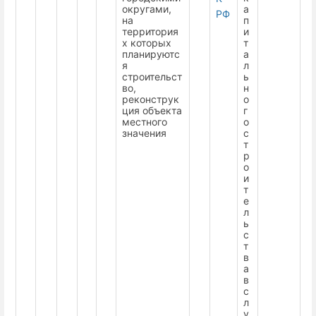
округами,
а
РФ
на
п
территория
и
х которых
т
планируютс
а
я
л
строительст
ь
во,
н
реконструк
о
ция объекта
г
местного
о
значения
с
т
р
о
и
т
е
л
ь
с
т
в
а
в
с
л
у