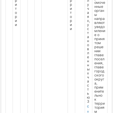
р
р
л
омоче
и
р
у
нные
т
и
ч
орган
о
т
а
ы
р
о
я
напра
и
р
х,
вляют
и
и
у
уведо
и
с
млени
т
е о
а
приня
н
том
о
реше
в
нии
л
главе
е
посел
н
ения,
н
главе
ы
город
х
ского
ч
округ
а
а,
с
прим
т
ените
ь
льно
ю
к
3
терри
с
тория
м
т