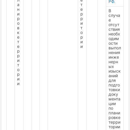
РФ
.
а
т
н
е
В
и
р
случа
р
р
е
о
и
отсут
в
т
ствия
к
о
необх
е
р
одим
т
и
ости
е
и
выпол
р
нения
р
инже
и
нерн
т
ых
о
изыск
р
аний
и
для
и
подго
товки
доку
мента
ции
по
плани
ровке
терри
тории