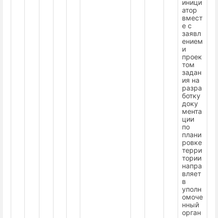
иници
атор
вмест
е с
заявл
ением
и
проек
том
задан
ия на
разра
ботку
доку
мента
ции
по
плани
ровке
терри
тории
напра
вляет
в
уполн
омоче
нный
орган