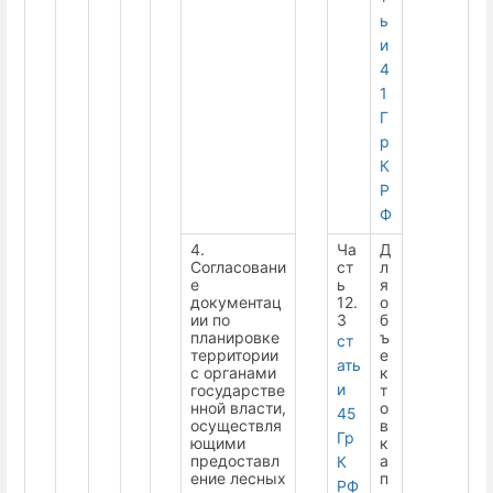
ь
и
4
1
Г
р
К
Р
Ф
4.
Ча
Д
Согласовани
ст
л
е
ь
я
документац
12.
о
ии по
3
б
планировке
ъ
ст
территории
е
ать
с органами
к
и
государстве
т
нной власти,
о
45
осуществля
в
Гр
ющими
к
предоставл
а
К
ение лесных
п
РФ