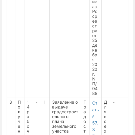
ик
аз
Ро
ср
ее
ст
ра
от
25
де
ка
бр
я
20
20
г.
N
П/
04
89
3
П
1
-
1
Заявление о
Г
Д
-
Ст
о
4
выдаче
р
л
ать
л
р
градостроит
а
я
я
у
а
ельного
д
в
ч
б
плана
о
с
57.
е
о
земельного
с
е
3
н
ч
участка
т
х