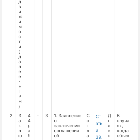
д
в
и
ж
и
м
о
с
т
и
(
д
а
л
е
е
-
Е
Г
Р
Н
)
2
З
4
-
3
1. Заявление
С
Д
В
Ст
а
4
о
о
л
случа
ать
к
р
заключении
г
я
ях,
и
л
а
соглашения
л
в
когда
ю
б
об
а
с
объек
39.