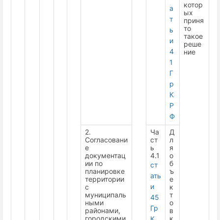
котор
а
ых
т
приня
то
ь
такое
и
реше
4
ние
1
Г
р
К
Р
Ф
2.
Ча
Д
Согласовани
ст
л
е
ь
я
документац
4.1
о
ии по
б
ст
планировке
ъ
ать
территории
е
и
с
к
муниципаль
т
45
ными
о
Гр
районами,
в
городскими
к
К