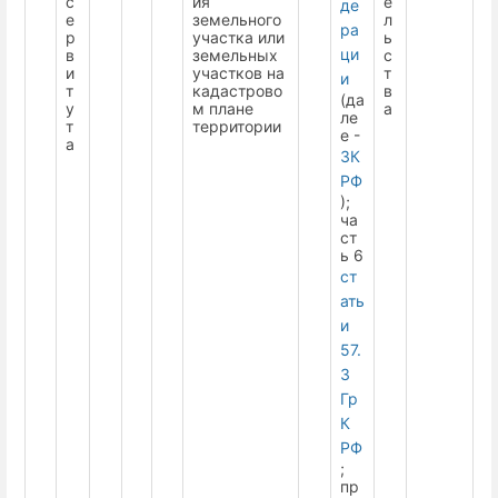
с
ия
е
де
е
земельного
л
ра
р
участка или
ь
ци
в
земельных
с
и
участков на
т
и
т
кадастрово
в
(да
у
м плане
а
ле
т
территории
е -
а
ЗК
РФ
);
ча
ст
ь 6
ст
ать
и
57.
3
Гр
К
РФ
;
пр