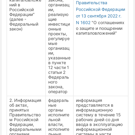
Правительства
ний в
организац
Российской Федерации
Российской
ии,
Федерации"
реализую
от 13 сентября 2022 г.
(далее -
щие
N 1602
"О соглашениях
Федеральный
инвестици
о защите и поощрении
закон)
онные
капиталовложений"
проекты,
регулируе
мые
организац
ии,
указанные
в пункте
12 части 1
статьи 2
Федераль
ного
закона,
оператор
2. Информация
федераль
информация
об актах,
ные
представляется в
принятых
органы
информационную
Правительство
исполните
систему в течение 15
м Российской
льной
рабочих дней со дня
Федерации,
власти,
ввода в эксплуатацию
федеральными
исполните
информационной
органами
льные
системы в части,