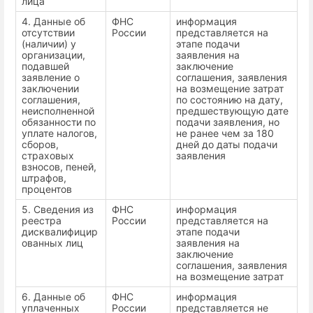
лица
4. Данные об
ФНС
информация
отсутствии
России
представляется на
(наличии) у
этапе подачи
организации,
заявления на
подавшей
заключение
заявление о
соглашения, заявления
заключении
на возмещение затрат
соглашения,
по состоянию на дату,
неисполненной
предшествующую дате
обязанности по
подачи заявления, но
уплате налогов,
не ранее чем за 180
сборов,
дней до даты подачи
страховых
заявления
взносов, пеней,
штрафов,
процентов
5. Сведения из
ФНС
информация
реестра
России
представляется на
дисквалифицир
этапе подачи
ованных лиц
заявления на
заключение
соглашения, заявления
на возмещение затрат
6. Данные об
ФНС
информация
уплаченных
России
представляется не