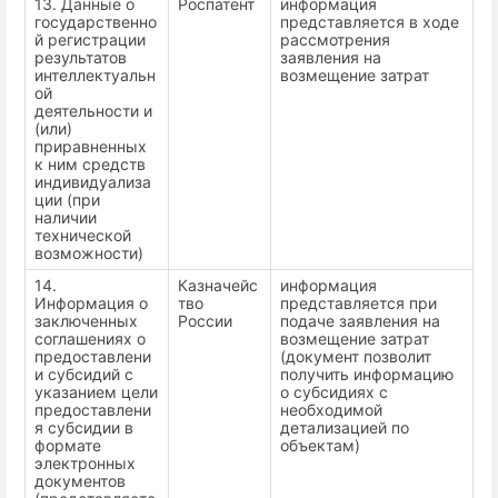
13. Данные о
Роспатент
информация
государственно
представляется в ходе
й регистрации
рассмотрения
результатов
заявления на
интеллектуальн
возмещение затрат
ой
деятельности и
(или)
приравненных
к ним средств
индивидуализа
ции (при
наличии
технической
возможности)
14.
Казначейс
информация
Информация о
тво
представляется при
заключенных
России
подаче заявления на
соглашениях о
возмещение затрат
предоставлени
(документ позволит
и субсидий с
получить информацию
указанием цели
о субсидиях с
предоставлени
необходимой
я субсидии в
детализацией по
формате
объектам)
электронных
документов