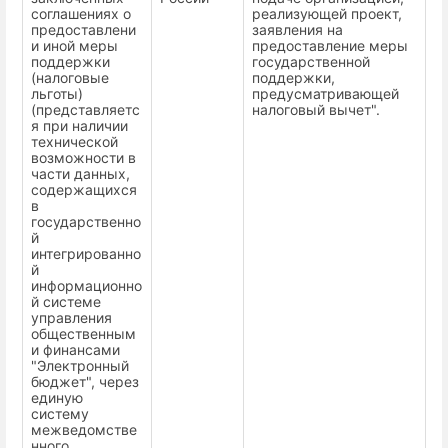
соглашениях о
реализующей проект,
предоставлени
заявления на
и иной меры
предоставление меры
поддержки
государственной
(налоговые
поддержки,
льготы)
предусматривающей
(представляетс
налоговый вычет".
я при наличии
технической
возможности в
части данных,
содержащихся
в
государственно
й
интегрированно
й
информационно
й системе
управления
общественным
и финансами
"Электронный
бюджет", через
единую
систему
межведомстве
нного