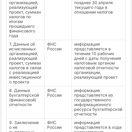
организацией,
позднее 30 апреля
реализующей
текущего года в
проект, суммах
отношении налогов
налогов по
итогам
прошедшего
финансового
года
7. Данные об
ФНС
информация
исчисленных
России
представляется в
организацией,
течение 10 рабочих
реализующей
дней с даты получения
проект, суммах
налоговым органом
налогов в связи
налоговой отчетности
с реализацией
организации,
инвестиционног
реализующей проект
о проекта
8. Данные
ФНС
информация
бухгалтерской
России
представляется из
(финансовой)
государственного
отчетности
информационного
ресурса бухгалтерской
отчетности
9. Заключение
ФНС
информация
о не
России
представляется в ходе
выявленных
рассмотрения