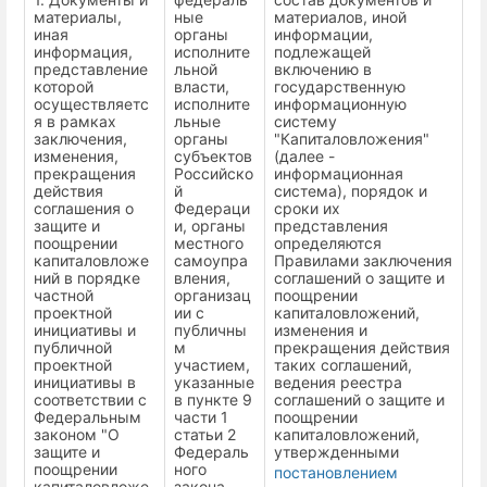
материалы,
ные
материалов, иной
иная
органы
информации,
информация,
исполните
подлежащей
представление
льной
включению в
которой
власти,
государственную
осуществляетс
исполните
информационную
я в рамках
льные
систему
заключения,
органы
"Капиталовложения"
изменения,
субъектов
(далее -
прекращения
Российско
информационная
действия
й
система), порядок и
соглашения о
Федераци
сроки их
защите и
и, органы
представления
поощрении
местного
определяются
капиталовложе
самоупра
Правилами заключения
ний в порядке
вления,
соглашений о защите и
частной
организац
поощрении
проектной
ии с
капиталовложений,
инициативы и
публичны
изменения и
публичной
м
прекращения действия
проектной
участием,
таких соглашений,
инициативы в
указанные
ведения реестра
соответствии с
в пункте 9
соглашений о защите и
Федеральным
части 1
поощрении
законом "О
статьи 2
капиталовложений,
защите и
Федераль
утвержденными
поощрении
ного
постановлением
капиталовложе
закона,