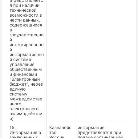
(представляетс
я при наличии
технической
возможности в
части данных,
содержащихся
в
государственно
й
интегрированно
й
информационно
й системе
управления
общественным
и финансами
"Электронный
бюджет", через
единую
систему
межведомстве
нного
электронного
взаимодействи
я)
15.
Казначейс
информация
Информация о
тво
представляется при
заключенных
России
подаче организацией,