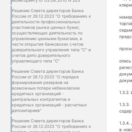
мониторингу от 03.08.2010 N 203"
клири
Решение Совета директоров Банка
России от 26.12.2023 "О требованиях к
номер
деятельности профессиональных
торго
участников рынка ценных бумаг,
седь
осуществляющих деятельность по
предс
управлению ценными бумагами, в
части открытия банковских счетов
прось
доверительного управления типа "С" и
счетов депо доверительного
управляющего типа "С"
опись
регис
Решение Совета директоров Банка
докум
России от 26.12.2023 "О порядке
докум
формирования резервов на
возможные потери небанковских
1.3.2
кредитных организаций -
центральных контрагентов и
1.3.3
кредитных организаций - расчетных
депозитариев"
содер
Решение Совета директоров Банка
1.3.4
России от 26.12.2023 "О требованиях к
в нов
деятельности профессиональных