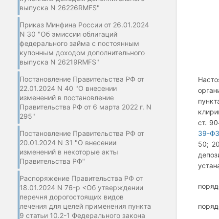
выпуска N 26226RMFS"
Приказ Минфина России от 26.01.2024
N 30 "Об эмиссии облигаций
федерального займа с постоянным
купонным доходом дополнительного
выпуска N 26219RMFS"
Постановление Правительства РФ от
Насто
22.01.2024 N 40 "О внесении
орган
изменений в постановление
пункт
Правительства РФ от 6 марта 2022 г. N
клири
295"
ст. 90
Постановление Правительства РФ от
39-Ф
20.01.2024 N 31 "О внесении
50; 2
изменений в некоторые акты
депоз
Правительства РФ"
устан
Распоряжение Правительства РФ от
поряд
18.01.2024 N 76-р <Об утверждении
перечня дорогостоящих видов
лечения для целей применения пункта
поряд
9 статьи 10.2-1 Федерального закона