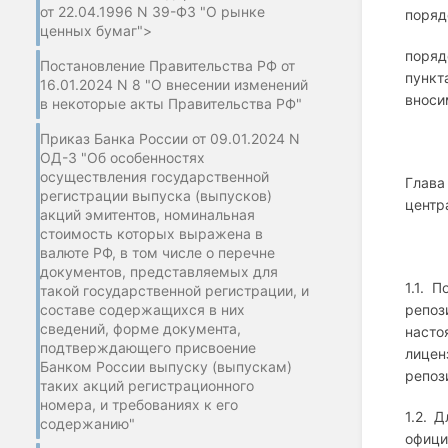
от 22.04.1996 N 39-ФЗ "О рынке
поряд
ценных бумаг">
поряд
Постановление Правительства РФ от
пункт
16.01.2024 N 8 "О внесении изменений
вноси
в некоторые акты Правительства РФ"
Приказ Банка России от 09.01.2024 N
ОД-3 "Об особенностях
осуществления государственной
Глава
регистрации выпуска (выпусков)
центр
акций эмитентов, номинальная
стоимость которых выражена в
валюте РФ, в том числе о перечне
документов, представляемых для
1.1. 
такой государственной регистрации, и
составе содержащихся в них
репоз
сведений, форме документа,
насто
подтверждающего присвоение
лицен
Банком России выпуску (выпускам)
репоз
таких акций регистрационного
номера, и требованиях к его
1.2. 
содержанию"
офици