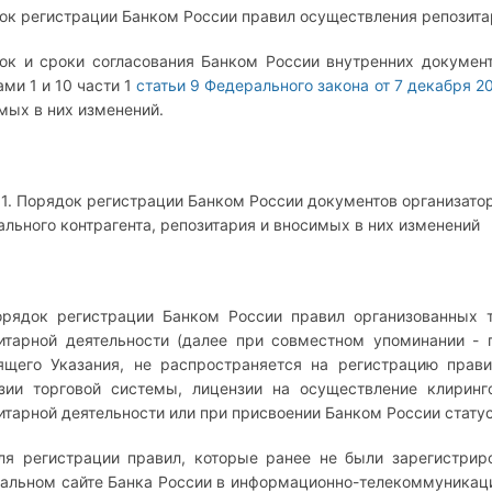
ок регистрации Банком России правил осуществления репозитар
ок и сроки согласования Банком России внутренних докумен
ами 1 и 10 части 1
статьи 9 Федерального закона от 7 декабря 2
мых в них изменений.
 1. Порядок регистрации Банком России документов организатор
ального контрагента, репозитария и вносимых в них изменений
Порядок регистрации Банком России правил организованных 
итарной деятельности (далее при совместном упоминании - пр
ящего Указания, не распространяется на регистрацию прав
зии торговой системы, лицензии на осуществление клиринг
итарной деятельности или при присвоении Банком России статус
Для регистрации правил, которые ранее не были зарегистр
альном сайте Банка России в информационно-телекоммуникацион