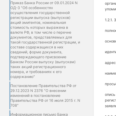
Приказ Банка России от 09.01.2024 N
орган
ОД-3 "Об особенностях
упоми
осуществления государственной
регистрации выпуска (выпусков)
1.2.1
акций эмитентов, номинальная
стоимость которых выражена в
полно
валюте РФ, в том числе о перечне
документов, представляемых для
основ
такой государственной регистрации, и
составе содержащихся в них
идент
сведений, форме документа,
подтверждающего присвоение
Банком России выпуску (выпускам)
адрес
таких акций регистрационного
номера, и требованиях к его
наиме
содержанию"
прось
Постановление Правительства РФ от
29.12.2023 N 2376 "О внесении
опись
изменений в постановление
регис
Правительства РФ от 16 июля 2015 г. N
708"
заявл
Информационное письмо Банка