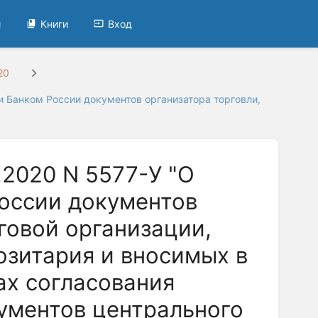
и
Книги
Вход
20
ии Банком России документов организатора торговли,
.2020 N 5577-У "О
оссии документов
говой организации,
озитария и вносимых в
ах согласования
ументов центрального