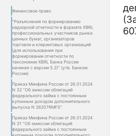
де
Финансовое право
(З
"Разъяснения по формированию
надзорной отчетности в формате XBRL
60
профессиональных участников рынка
ценных бумаг, организаторов
торговли и клиринговых организаций
(для использования при
формировании отчетности по
таксономии XBRL Банка России
начиная с версии 5.2)" (утв. Банком
России)
Приказ Минфина России от 26.01.2024
N 32 "Об эмиссии облигаций
федерального займа с постоянным
купонным доходом дополнительного
выпуска N 26207RMFS"
Приказ Минфина России от 26.01.2024
N 31 "Об эмиссии облигаций
федерального займа с постоянным
купонным доходом дополнительного