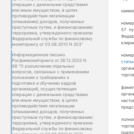
операции с денежными средствами
или иным имуществом, в целях
наиме
противодействия легализации
(отмыванию) доходов, полученных
номер
преступным путем, и финансированию
57 п
терроризма, утвержденного приказом
Федер
Федеральной службы по финансовому
клири
мониторингу от 03.08.2010 N 203"
Информационное письмо
номер
Росфинмониторинга от 28.12.2023 N
стать
68 "О разъяснении отдельных
орган
вопросов, связанных с применением
торгов
положения о требованиях к
подготовке и обучению кадров
фамил
организаций, осуществляющих
орган
операции с денежными средствами
или иным имуществом, в целях
наст
противодействия легализации
предс
(отмыванию) доходов, полученных
преступным путем, и финансированию
полно
терроризма, утвержденного приказом
торго
Федеральной службы по финансовому
подпу