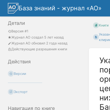
База знаний - журнал «АО»
Детали
Книги
Версия #1
Указан
Журнал АО
создал
5 лет назад
клирин
Журнал АО
обновил
2 года назад
Действующие разрешения книги
Ук
Действия
по
Версии
ор
це
Экспорт
ни
Ба
Навигация по книге