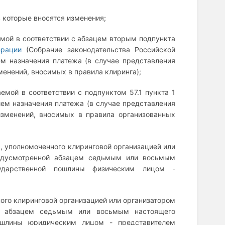
 которые вносятся изменения;
емой в соответствии с абзацем вторым подпункта
ерации
(Собрание законодательства Российской
ием назначения платежа (в случае представления
менений, вносимых в правила клиринга);
емой в соответствии с подпунктом 57.1 пункта 1
ием назначения платежа (в случае представления
изменений, вносимых в правила организованных
а, уполномоченного клиринговой организацией или
редусмотренной абзацем седьмым или восьмым
сударственной пошлины физическим лицом -
ого клиринговой организацией или организатором
ой абзацем седьмым или восьмым настоящего
пошлины юридическим лицом - представителем