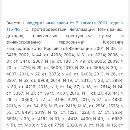
Внести в
Федеральный закон от 7 августа 2001 года N
115-ФЗ
"О противодействии легализации (отмыванию)
доходов, полученных преступным путем, и
финансированию терроризма" (Собрание
законодательства Российской Федерации, 2001, N 33, ст.
3418; 2002, N 44, ст. 4296; 2004, N 31, ст. 3224; 2006, N
31, ст. 3446; 2007, N 16, ст. 1831; N 49, ст. 6036; 2009, N
23, ст. 2776; N 29, ст. 3600; 2010, N 28, ст. 3553; N 30, ст.
4007; 2011, N 27, ст. 3873; N 46, ст. 6406; 2013, N 26, ст.
3207; N 52, ст. 6968; 2014, N 19, ст. 2315; N 23, ст. 2934;
N 30, ст. 4219; 2015, N 1, ст. 14, 37; N 18, ст. 2614; N 24,
ст. 3367; N 27, ст. 3945, 4001; 2016, N 1, ст. 27, 43, 44; N
26, ст. 3860; N 27, ст. 4196, 4221; 2017, N 31, ст. 4830;
2018, N 1, ст. 54, 66; N 17, ст. 2418; N 18, ст. 2560, 2576; N
53, ст. 8491; 2019, N 12, ст. 1222, 1223; N 27, ст. 3534,
3538; N 30, ст. 4152; N 31, ст. 4418, 4430; N 49, ст. 6953;
N 51, ст. 7490; N 52, ст. 7798; 2020, N 9, ст. 1138; N 15, ст.