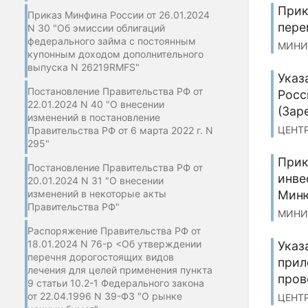
Прик
Приказ Минфина России от 26.01.2024
пере
N 30 "Об эмиссии облигаций
федерального займа с постоянным
МИНИС
купонным доходом дополнительного
выпуска N 26219RMFS"
Указ
Постановление Правительства РФ от
Росс
22.01.2024 N 40 "О внесении
(Зар
изменений в постановление
ЦЕНТР
Правительства РФ от 6 марта 2022 г. N
295"
Прик
Постановление Правительства РФ от
инве
20.01.2024 N 31 "О внесении
изменений в некоторые акты
Миню
Правительства РФ"
МИНИС
Распоряжение Правительства РФ от
18.01.2024 N 76-р <Об утверждении
Указ
перечня дорогостоящих видов
прил
лечения для целей применения пункта
пров
9 статьи 10.2-1 Федерального закона
от 22.04.1996 N 39-ФЗ "О рынке
ЦЕНТР