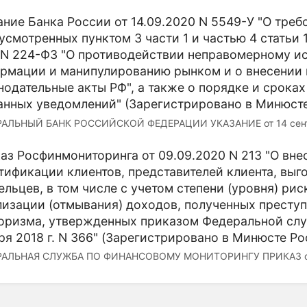
ание Банка России от 14.09.2020 N 5549-У "О тре
усмотренных пунктом 3 части 1 и частью 4 статьи 
 N 224-ФЗ "О противодействии неправомерному и
рмации и манипулированию рынком и о внесении 
нодательные акты РФ", а также о порядке и срока
анных уведомлений" (Зарегистрировано в Минюсте 
АЛЬНЫЙ БАНК РОССИЙСКОЙ ФЕДЕРАЦИИ УКАЗАНИЕ от 14 сентябр
аз Росфинмониторинга от 09.09.2020 N 213 "О вне
тификации клиентов, представителей клиента, вы
ельцев, в том числе с учетом степени (уровня) ри
лизации (отмывания) доходов, полученных престу
оризма, утвержденных приказом Федеральной слу
ря 2018 г. N 366" (Зарегистрировано в Минюсте Ро
АЛЬНАЯ СЛУЖБА ПО ФИНАНСОВОМУ МОНИТОРИНГУ ПРИКАЗ от 9 с