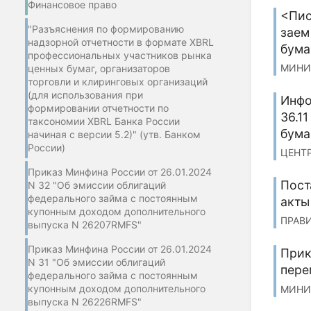
Финансовое право
<Пис
"Разъяснения по формированию
заем
надзорной отчетности в формате XBRL
бума
профессиональных участников рынка
МИНИС
ценных бумаг, организаторов
торговли и клиринговых организаций
(для использования при
Инфо
формировании отчетности по
36.1
таксономии XBRL Банка России
бума
начиная с версии 5.2)" (утв. Банком
России)
ЦЕНТР
Приказ Минфина России от 26.01.2024
Пост
N 32 "Об эмиссии облигаций
федерального займа с постоянным
акты
купонным доходом дополнительного
ПРАВИ
выпуска N 26207RMFS"
Приказ Минфина России от 26.01.2024
Прик
N 31 "Об эмиссии облигаций
пере
федерального займа с постоянным
купонным доходом дополнительного
МИНИС
выпуска N 26226RMFS"