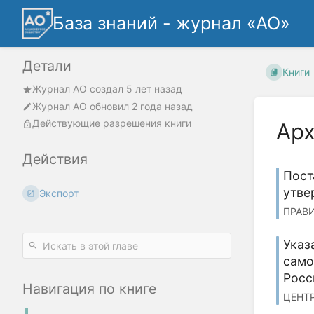
База знаний - журнал «АО»
Детали
Книги
Журнал АО
создал
5 лет назад
Журнал АО
обновил
2 года назад
Действующие разрешения книги
Арх
Действия
Пост
утве
Экспорт
ПРАВИ
Указ
само
Росс
Навигация по книге
ЦЕНТР