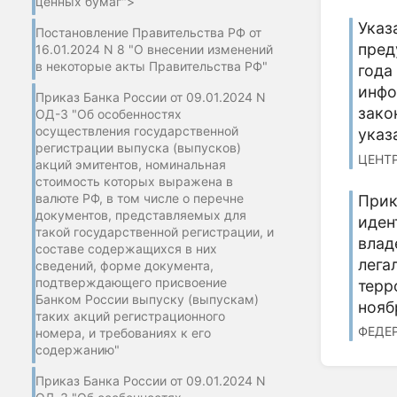
ценных бумаг">
Указ
Постановление Правительства РФ от
пред
16.01.2024 N 8 "О внесении изменений
в некоторые акты Правительства РФ"
года
инфо
Приказ Банка России от 09.01.2024 N
зако
ОД-3 "Об особенностях
осуществления государственной
указ
регистрации выпуска (выпусков)
ЦЕНТР
акций эмитентов, номинальная
стоимость которых выражена в
валюте РФ, в том числе о перечне
Прик
документов, представляемых для
иден
такой государственной регистрации, и
влад
составе содержащихся в них
лега
сведений, форме документа,
подтверждающего присвоение
терр
Банком России выпуску (выпускам)
нояб
таких акций регистрационного
ФЕДЕР
номера, и требованиях к его
содержанию"
Приказ Банка России от 09.01.2024 N