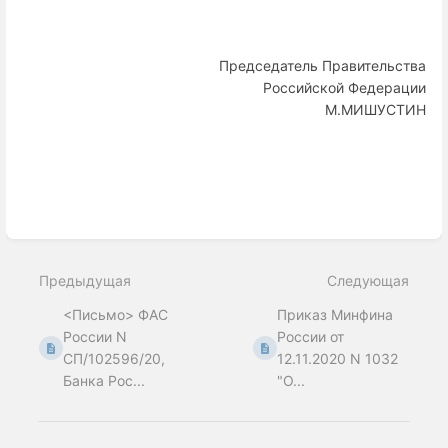
Председатель Правительства
Российской Федерации
М.МИШУСТИН
Enter
section
select
Предыдущая
Следующая
mode
<Письмо> ФАС
Приказ Минфина
России N
России от
СП/102596/20,
12.11.2020 N 1032
Банка Рос...
"О...