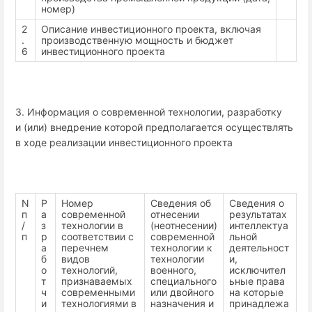
номер)
2
Описание инвестиционного проекта, включая
.
производственную мощность и бюджет
6
инвестиционного проекта
3. Информация о современной технологии, разработку
и (или) внедрение которой предполагается осуществлять
в ходе реализации инвестиционного проекта
N
Р
Номер
Сведения об
Сведения о
п
а
современной
отнесении
результатах
/
з
технологии в
(неотнесении)
интеллектуа
п
р
соответствии с
современной
льной
а
перечнем
технологии к
деятельност
б
видов
технологии
и,
о
технологий,
военного,
исключител
т
признаваемых
специального
ьные права
ч
современными
или двойного
на которые
и
технологиями в
назначения и
принадлежа