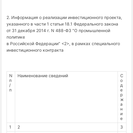
2. Информация о реализации инвестиционного проекта,
указанного в части 1 статьи 18.1 Федерального закона
от 31 декабря 2014 г. N 488-ФЗ "О промышленной
политике
в Российской Федерации" <2>, в рамках специального
инвестиционного контракта
N
Наименование сведений
С
п
о
/
д
п
е
р
ж
а
н
и
е
1
2
3