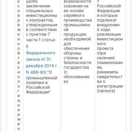
к
целях
возможности
т
с
заключения
освоения на
Российской
о
специальных
ее основе
Федерации
в
инвестиционны
серийного
и которые
р
х контрактов,
производства
подлежат
е
утвержденным
промышленн
внедрению
м
в соответствии
ой
в ходе
е
с пунктом 7
продукции,
реализации
н
необходимой
инвестицион
части 1
статьи
н
для
ного
6
о
обеспечения
проекта
Федерального
й
обороны
(при
т
страны и
наличии)
закона от 31
е
безопасности
(наименован
декабря 2014 г.
х
государства
ие,
н
(с
реквизиты
N 488-ФЗ
"О
о
обоснование
свидетельст
промышленной
л
м)
ва о
политике в
о
регистрации
Российской
г
(патента)
Федерации"
и
и,
н
а
и
м
е
н