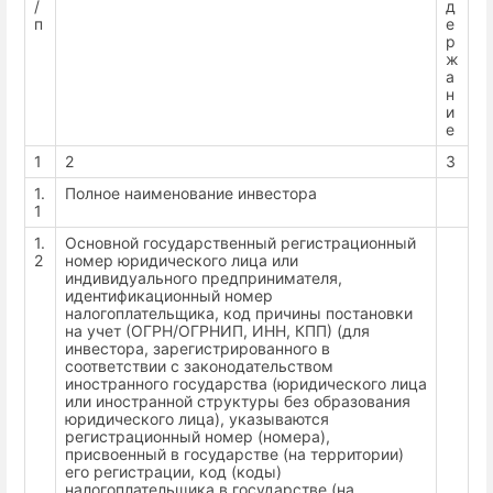
/
д
п
е
р
ж
а
н
и
е
1
2
3
1.
Полное наименование инвестора
1
1.
Основной государственный регистрационный
2
номер юридического лица или
индивидуального предпринимателя,
идентификационный номер
налогоплательщика, код причины постановки
на учет (ОГРН/ОГРНИП, ИНН, КПП) (для
инвестора, зарегистрированного в
соответствии с законодательством
иностранного государства (юридического лица
или иностранной структуры без образования
юридического лица), указываются
регистрационный номер (номера),
присвоенный в государстве (на территории)
его регистрации, код (коды)
налогоплательщика в государстве (на