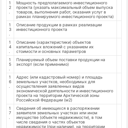
1
Мощность предполагаемого инвестиционного
2
проекта (указать максимальный объем выпуска
.
товаров, выполнения работ, оказания услуг в
рамках планируемого инвестиционного проекта)
1
Описание продукции в рамках реализации
3
инвестиционного проекта
.
1
Описание (характеристики) объектов
4
капитальных вложений с указанием их
.
стоимости и основных параметров
1
Планируемый объем поставки продукции на
5
экспорт (если применимо)
.
1
Адрес (или кадастровый номер) и площадь
6
земельных участков, необходимых для
.
осуществления заявленных видов
экономической деятельности и инвестиционного
проекта на территории Арктической зоны
Российской Федерации (м2)
1
Сведения об имеющихся в распоряжении
7
заявителя земельных участках или ином
.
имуществе (объекте недвижимости), в том
числе сведения о частях объектов
недвижимости (при наличии), на территории