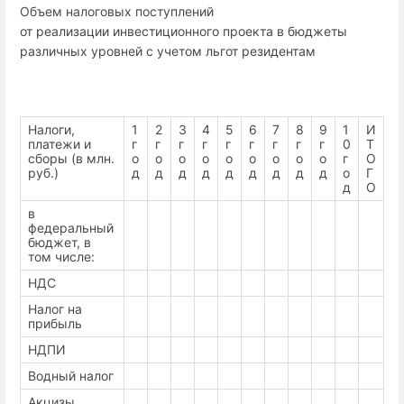
Объем налоговых поступлений
от реализации инвестиционного проекта в бюджеты
различных уровней с учетом льгот резидентам
Налоги,
1
2
3
4
5
6
7
8
9
1
И
платежи и
г
г
г
г
г
г
г
г
г
0
Т
сборы (в млн.
о
о
о
о
о
о
о
о
о
г
О
руб.)
д
д
д
д
д
д
д
д
д
о
Г
д
О
в
федеральный
бюджет, в
том числе:
НДС
Налог на
прибыль
НДПИ
Водный налог
Акцизы