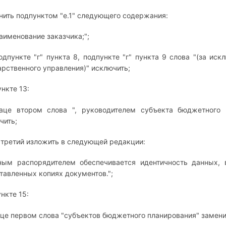
нить подпунктом "е.1" следующего содержания:
наименование заказчика;";
подпункте "г" пункта 8, подпункте "г" пункта 9 слова "(за и
арственного управления)" исключить;
ункте 13:
аце втором слова ", руководителем субъекта бюджетного
чить;
 третий изложить в следующей редакции:
ным распорядителем обеспечивается идентичность данных,
тавленных копиях документов.";
ункте 15:
аце первом слова "субъектов бюджетного планирования" замени