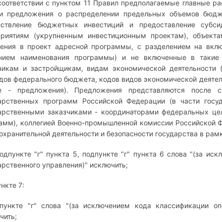
 соответствии с пунктом 11 Правил предполагаемые главные р
и предложения о распределении предельных объемов бюдж
ствление бюджетных инвестиций и предоставление субсид
риятиям (укрупненным инвестиционным проектам), объект
ения в проект адресной программы, с разделением на вкл
нием наименования программы) и не включенные в такие
чикам и застройщикам, видам экономической деятельности 
дов федерального бюджета, кодов видов экономической деятел
е - предложения). Предложения представляются после с
арственных программ Российской Федерации (в части госу
арственными заказчиками - координаторами федеральных це
амм), коллегией Военно-промышленной комиссии Российской Ф
охранительной деятельности и безопасности государства в рамк
подпункте "г" пункта 5, подпункте "г" пункта 6 слова "(за и
арственного управления)" исключить;
ункте 7:
пункте "г" слова "(за исключением кода классификации оп
чить;