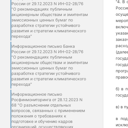
"4. В
России от 29.12.2023 N ИН-02-28/76
Росси
"О рекомендациях публичным
осуще
акционерным обществам и эмитентам
эмиссионных ценных бумаг по
мероп
разработке стратегии устойчивого
включ
развития и стратегии климатического
указа
перехода"
заказ
расхо
Информационное письмо Банка
России от 29.12.2023 N ИН-02-28/76
(дале
"О рекомендациях публичным
госуд
акционерным обществам и эмитентам
госуд
эмиссионных ценных бумаг по
прогр
разработке стратегии устойчивого
право
развития и стратегии климатического
перехода"
б) в 
Информационное письмо
госуд
Росфинмониторинга от 28.12.2023 N
68 "О разъяснении отдельных
в) в п
вопросов, связанных с применением
положения о требованиях к
в под
подготовке и обучению кадров
исклю
организаций, осуществляющих