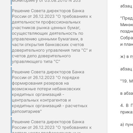
мониторингу от 03.08.2010 N 203"
абзац
Решение Совета директоров Банка
России от 26.12.2023 "О требованиях к
"Пре
деятельности профессиональных
Минэк
участников рынка ценных бумаг,
поздн
осуществляющих деятельность по
Собра
управлению ценными бумагами, в
и пла
части открытия банковских счетов
доверительного управления типа "С" и
счетов депо доверительного
ж) в п
управляющего типа "С"
абзац
Решение Совета директоров Банка
России от 26.12.2023 "О порядке
"19. 
формирования резервов на
возможные потери небанковских
в абз
кредитных организаций -
центральных контрагентов и
4. В 
кредитных организаций - расчетных
депозитариев"
прика
Решение Совета директоров Банка
а) пу
России от 26.12.2023 "О требованиях к
деятельности профессиональных