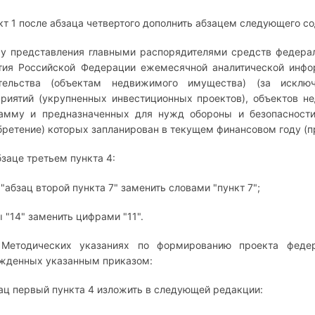
нкт 1 после абзаца четвертого дополнить абзацем следующего с
у представления главными распорядителями средств федера
тия Российской Федерации ежемесячной аналитической инфо
тельства (объектам недвижимого имущества) (за исключ
риятий (укрупненных инвестиционных проектов), объектов 
амму и предназначенных для нужд обороны и безопасности
бретение) которых запланирован в текущем финансовом году (пр
бзаце третьем пункта 4:
 "абзац второй пункта 7" заменить словами "пункт 7";
 "14" заменить цифрами "11".
Методических указаниях по формированию проекта федер
жденных указанным приказом:
зац первый пункта 4 изложить в следующей редакции: