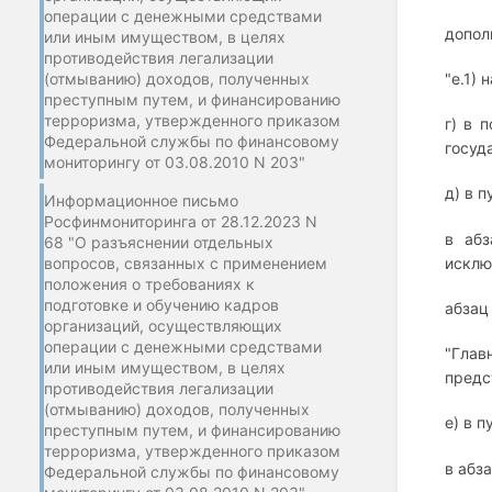
операции с денежными средствами
допол
или иным имуществом, в целях
противодействия легализации
(отмыванию) доходов, полученных
"е.1) 
преступным путем, и финансированию
терроризма, утвержденного приказом
г) в 
Федеральной службы по финансовому
госуд
мониторингу от 03.08.2010 N 203"
д) в п
Информационное письмо
Росфинмониторинга от 28.12.2023 N
в абз
68 "О разъяснении отдельных
вопросов, связанных с применением
исклю
положения о требованиях к
подготовке и обучению кадров
абзац
организаций, осуществляющих
операции с денежными средствами
"Глав
или иным имуществом, в целях
предс
противодействия легализации
(отмыванию) доходов, полученных
е) в п
преступным путем, и финансированию
терроризма, утвержденного приказом
в абз
Федеральной службы по финансовому