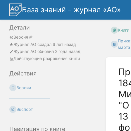
База знаний - журнал «АО»
Детали
Книги
Версия #1
Прика
Журнал АО
создал
6 лет назад
марта 
Журнал АО
обновил
2 года назад
Действующие разрешения книги
Пр
Действия
18
Версии
Ми
"О
Экспорт
13
фо
Навигация по книге