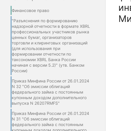
ин
Финансовое право
Ми
"Разъяснения по формированию
надзорной отчетности в формате XBRL
профессиональных участников рынка
ценных бумаг, организаторов
торговли и клиринговых организаций
(для использования при
формировании отчетности по
таксономии XBRL Банка России
начиная с версии 5.2)" (утв. Банком
России)
Приказ Минфина России от 26.01.2024
N 32 "Об эмиссии облигаций
федерального займа с постоянным
купонным доходом дополнительного
выпуска N 26207RMFS"
Приказ Минфина России от 26.01.2024
N 31 "Об эмиссии облигаций
федерального займа с постоянным
купонным доходом дополнительного