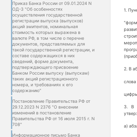
Приказ Банка России от 09.01.2024 N
ОД-3 "Об особенностях
1. Пу
осуществления государственной
регистрации выпуска (выпусков)
"форм
акций эмитентов, номинальная
разви
стоимость которых выражена в
строи
валюте РФ, в том числе о перечне
мероп
документов, представляемых для
прогр
такой государственной регистрации, и
составе содержащихся в них
(прио
сведений, форме документа,
подтверждающего присвоение
2. В а
Банком России выпуску (выпускам)
таких акций регистрационного
слова
номера, и требованиях к его
содержанию"
цифры
Постановление Правительства РФ от
3. В 
29.12.2023 N 2376 "О внесении
изменений в постановление
утвер
Правительства РФ от 16 июля 2015 г. N
708"
а) аб
Информационное письмо Банка