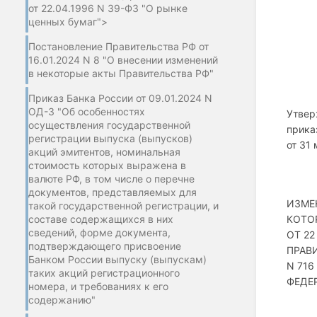
от 22.04.1996 N 39-ФЗ "О рынке
ценных бумаг">
Постановление Правительства РФ от
16.01.2024 N 8 "О внесении изменений
в некоторые акты Правительства РФ"
Приказ Банка России от 09.01.2024 N
ОД-3 "Об особенностях
Утве
осуществления государственной
прика
регистрации выпуска (выпусков)
от 31 
акций эмитентов, номинальная
стоимость которых выражена в
валюте РФ, в том числе о перечне
документов, представляемых для
ИЗМЕ
такой государственной регистрации, и
составе содержащихся в них
КОТО
сведений, форме документа,
ОТ 22
подтверждающего присвоение
ПРАВ
Банком России выпуску (выпускам)
N 71
таких акций регистрационного
ФЕДЕ
номера, и требованиях к его
содержанию"