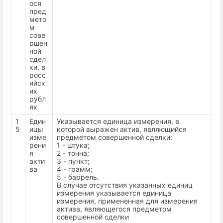
ося
пред
мето
м
сове
ршен
ной
сдел
ки, в
росс
ийск
их
рубл
ях
1
Един
Указывается единица измерения, в
5
ицы
которой выражен актив, являющийся
изме
предметом совершенной сделки:
рени
1 - штука;
я
2 - тонна;
акти
3 - пункт;
ва
4 - грамм;
5 - баррель.
В случае отсутствия указанных единиц
измерения указывается единица
измерения, примененная для измерения
актива, являющегося предметом
совершенной сделки