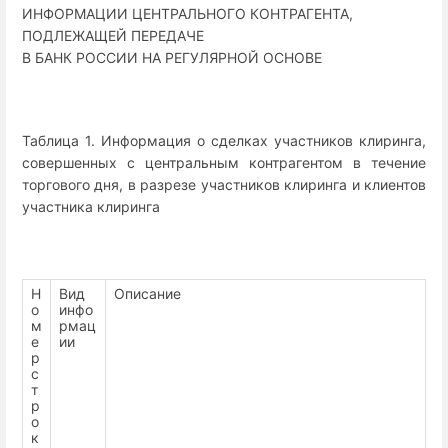
ИНФОРМАЦИИ ЦЕНТРАЛЬНОГО КОНТРАГЕНТА,
ПОДЛЕЖАЩЕЙ ПЕРЕДАЧЕ
В БАНК РОССИИ НА РЕГУЛЯРНОЙ ОСНОВЕ
Таблица 1. Информация о сделках участников клиринга,
совершенных с центральным контрагентом в течение
торгового дня, в разрезе участников клиринга и клиентов
участника клиринга
Н
Вид
Описание
о
инфо
м
рмац
е
ии
р
с
т
р
о
к