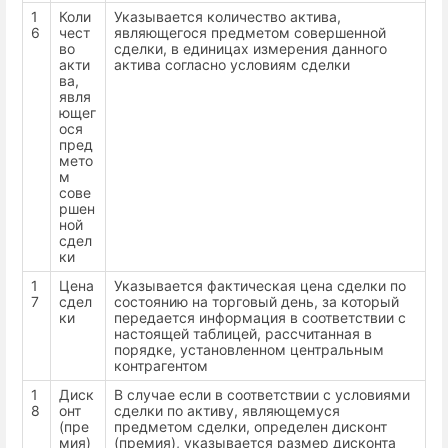
1
Коли
Указывается количество актива,
6
чест
являющегося предметом совершенной
во
сделки, в единицах измерения данного
акти
актива согласно условиям сделки
ва,
явля
ющег
ося
пред
мето
м
сове
ршен
ной
сдел
ки
1
Цена
Указывается фактическая цена сделки по
7
сдел
состоянию на торговый день, за который
ки
передается информация в соответствии с
настоящей таблицей, рассчитанная в
порядке, установленном центральным
контрагентом
1
Диск
В случае если в соответствии с условиями
8
онт
сделки по активу, являющемуся
(пре
предметом сделки, определен дисконт
мия)
(премия), указывается размер дисконта