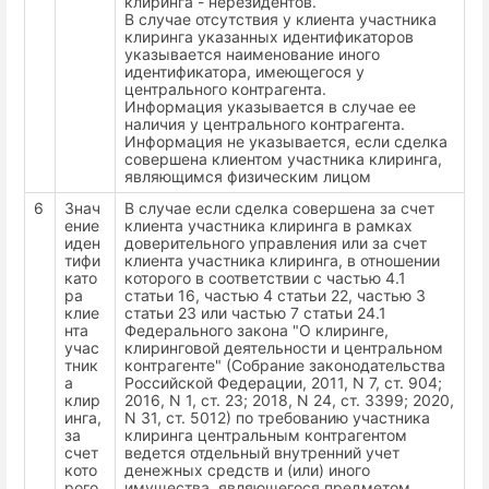
клиринга - нерезидентов.
В случае отсутствия у клиента участника
клиринга указанных идентификаторов
указывается наименование иного
идентификатора, имеющегося у
центрального контрагента.
Информация указывается в случае ее
наличия у центрального контрагента.
Информация не указывается, если сделка
совершена клиентом участника клиринга,
являющимся физическим лицом
6
Знач
В случае если сделка совершена за счет
ение
клиента участника клиринга в рамках
иден
доверительного управления или за счет
тифи
клиента участника клиринга, в отношении
като
которого в соответствии с частью 4.1
ра
статьи 16, частью 4 статьи 22, частью 3
клие
статьи 23 или частью 7 статьи 24.1
нта
Федерального закона "О клиринге,
учас
клиринговой деятельности и центральном
тник
контрагенте" (Собрание законодательства
а
Российской Федерации, 2011, N 7, ст. 904;
клир
2016, N 1, ст. 23; 2018, N 24, ст. 3399; 2020,
инга,
N 31, ст. 5012) по требованию участника
за
клиринга центральным контрагентом
счет
ведется отдельный внутренний учет
кото
денежных средств и (или) иного
рого
имущества, являющегося предметом