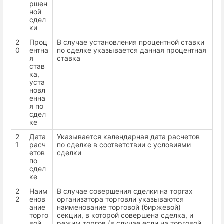
ршен
ной
сдел
ки
2
Проц
В случае установления процентной ставки
0
ентна
по сделке указывается данная процентная
я
ставка
став
ка,
уста
новл
енна
я по
сдел
ке
2
Дата
Указывается календарная дата расчетов
1
расч
по сделке в соответствии с условиями
етов
сделки
по
сдел
ке
2
Наим
В случае совершения сделки на торгах
2
енов
организатора торговли указываются
ание
наименование торговой (биржевой)
торго
секции, в которой совершена сделка, и
вой
режим торгов (в случае если на торговой