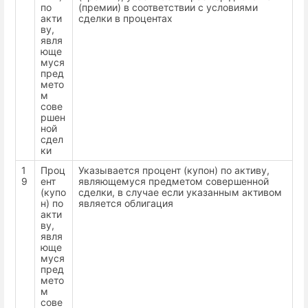
по
(премии) в соответствии с условиями
акти
сделки в процентах
ву,
явля
юще
муся
пред
мето
м
сове
ршен
ной
сдел
ки
1
Проц
Указывается процент (купон) по активу,
9
ент
являющемуся предметом совершенной
(купо
сделки, в случае если указанным активом
н) по
является облигация
акти
ву,
явля
юще
муся
пред
мето
м
сове