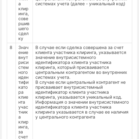
а
системах учета (далее - уникальный код)
клир
инга,
сове
ршив
шего
сдел
ку
8
Знач
В случае если сделка совершена за счет
ение
клиента участника клиринга, указывается
внут
значение внутрисистемного
риси
идентификатора клиента участника
стем
клиринга, который присваивается
ного
центральным контрагентом во внутренних
иден
системах учета.
тифи
В случае если центральный контрагент не
като
присваивает внутрисистемный
ра
идентификатор клиента участника
клие
клиринга, указывается уникальный код.
нта
Информация о значении внутрисистемного
учас
идентификатора клиента участника
тник
клиринга указывается в случае ее наличия
а
у центрального контрагента
клир
инга,
за
счет