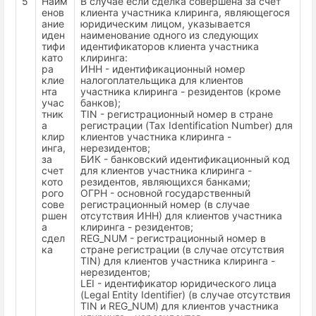
5
Наим
В случае если сделка совершена за счет
енов
клиента участника клиринга, являющегося
ание
юридическим лицом, указывается
иден
наименование одного из следующих
тифи
идентификаторов клиента участника
като
клиринга:
ра
ИНН - идентификационный номер
клие
налогоплательщика для клиентов
нта
участника клиринга - резидентов (кроме
учас
банков);
тник
TIN - регистрационный номер в стране
а
регистрации (Tax Identification Number) для
клир
клиентов участника клиринга -
инга,
нерезидентов;
за
БИК - банковский идентификационный код
счет
для клиентов участника клиринга -
кото
резидентов, являющихся банками;
рого
ОГРН - основной государственный
сове
регистрационный номер (в случае
ршен
отсутствия ИНН) для клиентов участника
а
клиринга - резидентов;
сдел
REG_NUM - регистрационный номер в
ка
стране регистрации (в случае отсутствия
TIN) для клиентов участника клиринга -
нерезидентов;
LEI - идентификатор юридического лица
(Legal Entity Identifier) (в случае отсутствия
TIN и REG_NUM) для клиентов участника