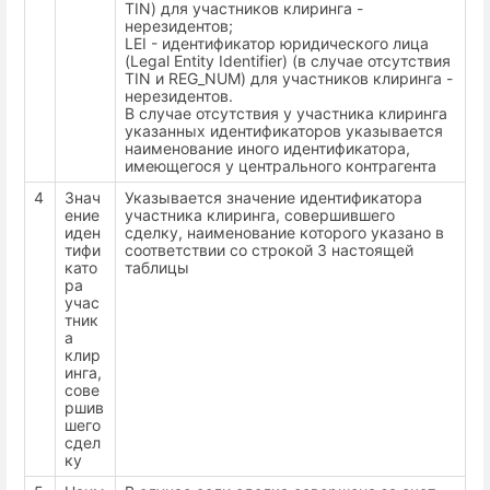
TIN) для участников клиринга -
нерезидентов;
LEI - идентификатор юридического лица
(Legal Entity Identifier) (в случае отсутствия
TIN и REG_NUM) для участников клиринга -
нерезидентов.
В случае отсутствия у участника клиринга
указанных идентификаторов указывается
наименование иного идентификатора,
имеющегося у центрального контрагента
4
Знач
Указывается значение идентификатора
ение
участника клиринга, совершившего
иден
сделку, наименование которого указано в
тифи
соответствии со строкой 3 настоящей
като
таблицы
ра
учас
тник
а
клир
инга,
сове
ршив
шего
сдел
ку