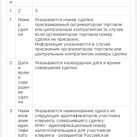
и
1
2
3
1
Номе
Указывается номер сделки,
р
присваиваемый организатором торговли
сдел
или центральным контрагентом (в случае
ки
если организатором торговли номер
сделки не присвоен).
Информация указывается в случае
присвоения организатором торговли или
центральным контрагентом номера сделки
2
Дата
Указываются календарная дата и время
и
совершения сделки
врем
я
сове
ршен
ия
сдел
ки
3
Наим
Указывается наименование одного из
енов
следующих идентификаторов участника
ание
клиринга, совершившего сделку:
иден
ИНН - идентификационный номер
тифи
налогоплательщика для участников
като
клиринга - резидентов Российской