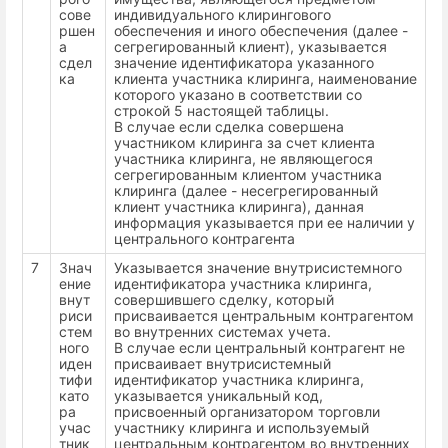
сове
индивидуального клирингового
ршен
обеспечения и иного обеспечения (далее -
а
сегрегированный клиент), указывается
сдел
значение идентификатора указанного
ка
клиента участника клиринга, наименование
которого указано в соответствии со
строкой 5 настоящей таблицы.
В случае если сделка совершена
участником клиринга за счет клиента
участника клиринга, не являющегося
сегрегированным клиентом участника
клиринга (далее - несегрегированный
клиент участника клиринга), данная
информация указывается при ее наличии у
центрального контрагента
7
Знач
Указывается значение внутрисистемного
ение
идентификатора участника клиринга,
внут
совершившего сделку, который
риси
присваивается центральным контрагентом
стем
во внутренних системах учета.
ного
В случае если центральный контрагент не
иден
присваивает внутрисистемный
тифи
идентификатор участника клиринга,
като
указывается уникальный код,
ра
присвоенный организатором торговли
учас
участнику клиринга и используемый
тник
центральным контрагентом во внутренних