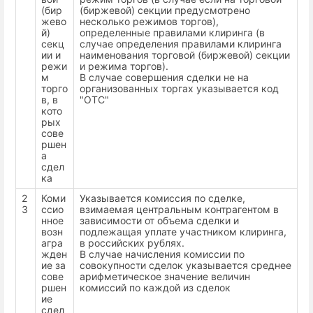
(бир
(биржевой) секции предусмотрено
жево
несколько режимов торгов),
й)
определенные правилами клиринга (в
секц
случае определения правилами клиринга
ии и
наименования торговой (биржевой) секции
режи
и режима торгов).
м
В случае совершения сделки не на
торго
организованных торгах указывается код
в, в
"ОТС"
кото
рых
сове
ршен
а
сдел
ка
2
Коми
Указывается комиссия по сделке,
3
ссио
взимаемая центральным контрагентом в
нное
зависимости от объема сделки и
возн
подлежащая уплате участником клиринга,
агра
в российских рублях.
жден
В случае начисления комиссии по
ие за
совокупности сделок указывается среднее
сове
арифметическое значение величин
ршен
комиссий по каждой из сделок
ие
сдел