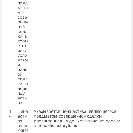
пред
мето
м
сове
ршен
ной
сдел
ки, в
соотв
етств
ии с
усло
виям
и
данн
ой
сдел
ки за
един
ицу
акти
ва
1
Цена
Указывается цена актива, являющегося
4
акти
предметом совершенной сделки,
ва,
рассчитанная на день заключения сделки,
явля
в российских рублях
ющег