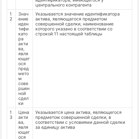
центрального контрагента
1
Знач
Указывается значение идентификатора
2
ение
актива, являющегося предметом
иден
совершенной сделки, наименование
тифи
которого указано в соответствии со
като
строкой 11 настоящей таблицы
ра
акти
ва,
явля
ющег
ося
пред
мето
м
сове
ршен
ной
сдел
ки
1
Цена
Указывается цена актива, являющегося
3
акти
предметом совершенной сделки, в
ва,
соответствии с условиями данной сделки
явля
за единицу актива
ющег
ося