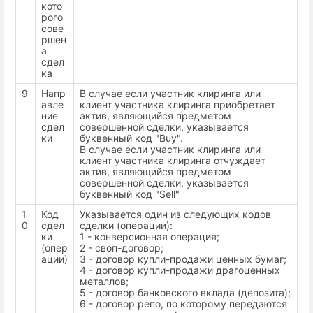
кото
рого
сове
ршен
а
сдел
ка
9
Напр
В случае если участник клиринга или
авле
клиент участника клиринга приобретает
ние
актив, являющийся предметом
сдел
совершенной сделки, указывается
ки
буквенный код "Buy".
В случае если участник клиринга или
клиент участника клиринга отчуждает
актив, являющийся предметом
совершенной сделки, указывается
буквенный код "Sell"
1
Код
Указывается один из следующих кодов
0
сдел
сделки (операции):
ки
1 - конверсионная операция;
(опер
2 - своп-договор;
ации)
3 - договор купли-продажи ценных бумаг;
4 - договор купли-продажи драгоценных
металлов;
5 - договор банковского вклада (депозита);
6 - договор репо, по которому передаются