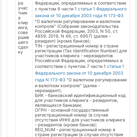
ра
Федерации, определяемых в соответствии
учас
с пунктом 6 части 1
статьи 1 Федерального
тник
закона от 10 декабря 2003 года N 173-ФЗ
а
"О валютном регулировании и валютном
клир
контроле" (Собрание законодательства
инга,
Российской Федерации, 2003, N 50, ст.
сове
4859; 2019, N 49, ст. 6957) (далее -
ршив
резидент) (кроме банков);
шего
TIN - регистрационный номер в стране
сдел
регистрации (Tax Identification Number) для
ку
участников клиринга - нерезидентов
Российской Федерации, определяемых в
соответствии с пунктом 7 части 1
статьи 1
Федерального закона от 10 декабря 2003
года N 173-ФЗ
"О валютном регулировании
и валютном контроле" (далее -
нерезидент);
БИК - банковский идентификационный код
для участников клиринга - резидентов,
являющихся банками;
ОГРН - основной государственный
регистрационный номер (в случае
отсутствия ИНН) для участников клиринга
- резидентов (кроме банков);
REG_NUM - регистрационный номер в
стране регистрации (в случае отсутствия