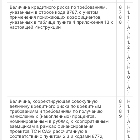
Величина кредитного риска по требованиям,
8
Н
указанным в строке кода 8787, с учетом
7
1.
применения понижающих коэффициентов,
8
1
указанных в таблице пункта 4 приложения 13 к
8
(
настоящей Инструкции
А
),
Н
1.
2
(
А
),
Н
1.
0
(
А
)
Величина, корректирующая совокупную
8
Н
величину кредитного риска по кредитным
7
1.
требованиям и требованиям по получению
8
1
начисленных (накопленных) процентов,
9
(
номинированным в рублях, к корпоративным
А
заемщикам в рамках финансирования
),
проектов ТС и САЭ, рассчитанную в
Н
соответствии с пунктом 2.3 и кодами 8772,
1.