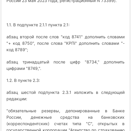
России 23 мая 2023 года, регистрационный N 73399).
1.1. В подпункте 2.1.1 пункта 2.1:
абзац второй после слов "код 8741" дополнить словами
"+ код 8750", после слова "КРПi" дополнить словами "-
код 8789";
абзац тринадцатый после цифр "8734," дополнить
цифрами "8749,".
1.2. В пункте 2.3:
абзац шестой подпункта 2.3.1 изложить в следующей
редакции:
"обязательные резервы, депонированные в Банке
России, денежные средства на банковских
(корреспондентских) счетах типа "С", открытых в
государственной корпорации "Агентство по страхованию