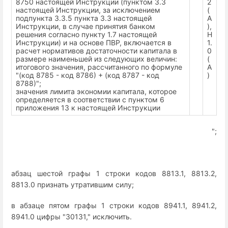
8750 настоящей Инструкции (пунктом 3.3
2
настоящей Инструкции, за исключением
(
подпункта 3.3.5 пункта 3.3 настоящей
А
Инструкции, в случае принятия банком
),
решения согласно пункту 1.7 настоящей
Н
Инструкции) и на основе ПВР, включается в
1.
расчет нормативов достаточности капитала в
0
размере наименьшей из следующих величин:
(
итогового значения, рассчитанного по формуле
А
"(код 8785 - код 8786) + (код 8787 - код
)
8788)";
значения лимита экономии капитала, которое
определяется в соответствии с пунктом 6
приложения 13 к настоящей Инструкции
";
абзац шестой графы 1 строки кодов 8813.1, 8813.2,
8813.0 признать утратившим силу;
в абзаце пятом графы 1 строки кодов 8941.1, 8941.2,
8941.0 цифры "30131," исключить.