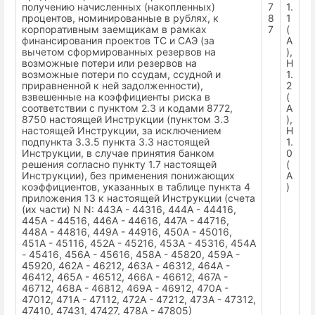
получению начисленных (накопленных)
7
1.
процентов, номинированные в рублях, к
8
1
корпоративным заемщикам в рамках
7
(
финансирования проектов ТС и САЭ (за
А
вычетом сформированных резервов на
),
возможные потери или резервов на
Н
возможные потери по ссудам, ссудной и
1.
приравненной к ней задолженности),
2
взвешенные на коэффициенты риска в
(
соответствии с пунктом 2.3 и кодами 8772,
А
8750 настоящей Инструкции (пунктом 3.3
),
настоящей Инструкции, за исключением
Н
подпункта 3.3.5 пункта 3.3 настоящей
1.
Инструкции, в случае принятия банком
0
решения согласно пункту 1.7 настоящей
(
Инструкции), без применения понижающих
А
коэффициентов, указанных в таблице пункта 4
)
приложения 13 к настоящей Инструкции (счета
(их части) N N: 443А - 44316, 444А - 44416,
445А - 44516, 446А - 44616, 447А - 44716,
448А - 44816, 449А - 44916, 450А - 45016,
451А - 45116, 452А - 45216, 453А - 45316, 454А
- 45416, 456А - 45616, 458А - 45820, 459А -
45920, 462А - 46212, 463А - 46312, 464А -
46412, 465А - 46512, 466А - 46612, 467А -
46712, 468А - 46812, 469А - 46912, 470А -
47012, 471А - 47112, 472А - 47212, 473А - 47312,
47410, 47431, 47427, 478А - 47805)