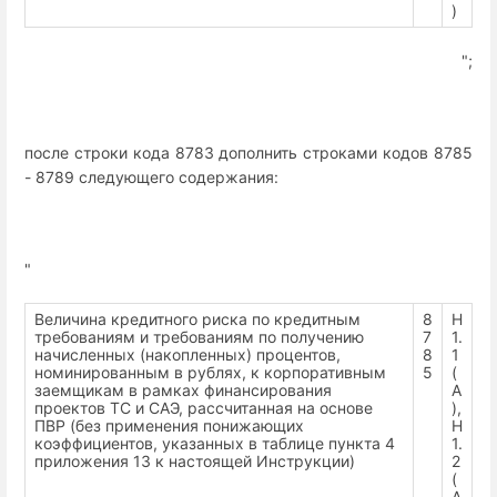
)
";
после строки кода 8783 дополнить строками кодов 8785
- 8789 следующего содержания:
"
Величина кредитного риска по кредитным
8
Н
требованиям и требованиям по получению
7
1.
начисленных (накопленных) процентов,
8
1
номинированным в рублях, к корпоративным
5
(
заемщикам в рамках финансирования
А
проектов ТС и САЭ, рассчитанная на основе
),
ПВР (без применения понижающих
Н
коэффициентов, указанных в таблице пункта 4
1.
приложения 13 к настоящей Инструкции)
2
(
А