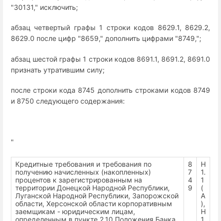
"30131," исключить;
абзац четвертый графы 1 строки кодов 8629.1, 8629.2,
8629.0 после цифр "8659," дополнить цифрами "8749,";
абзац шестой графы 1 строки кодов 8691.1, 8691.2, 8691.0
признать утратившим силу;
после строки кода 8745 дополнить строками кодов 8749
и 8750 следующего содержания:
"
Кредитные требования и требования по
8
Н
получению начисленных (накопленных)
7
1.
процентов к зарегистрированным на
4
1
территории Донецкой Народной Республики,
9
(
Луганской Народной Республики, Запорожской
А
области, Херсонской области корпоративным
),
заемщикам - юридическим лицам,
Н
определенным в пункте 2.10 Положения Банка
1.