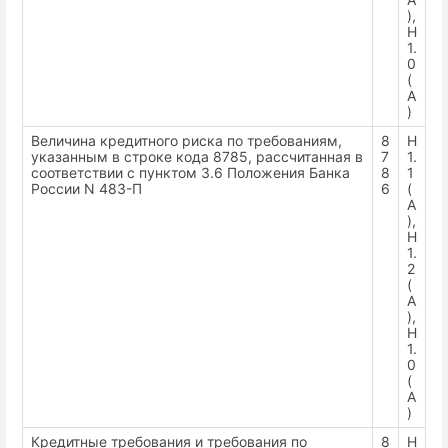
),
Н
1.
0
(
А
)
Величина кредитного риска по требованиям,
8
Н
указанным в строке кода 8785, рассчитанная в
7
1.
соответствии с пунктом 3.6 Положения Банка
8
1
России N 483-П
6
(
А
),
Н
1.
2
(
А
),
Н
1.
0
(
А
)
Кредитные требования и требования по
8
Н