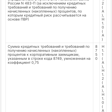
России N 483-П (за исключением кредитных
2
требований и требований по получению
(
начисленных (накопленных) процентов, по
А
которым кредитный риск рассчитывается на
),
основе ПВР)
Н
1.
0
(
А
)
Сумма кредитных требований и требований по
8
Н
получению начисленных (накопленных)
7
1.
процентов к корпоративным заемщикам,
5
1
указанным в строке кода 8749, умноженная на
0
(
коэффициент 0,75
А
),
Н
1.
2
(
А
),
Н
1.
0
(
А