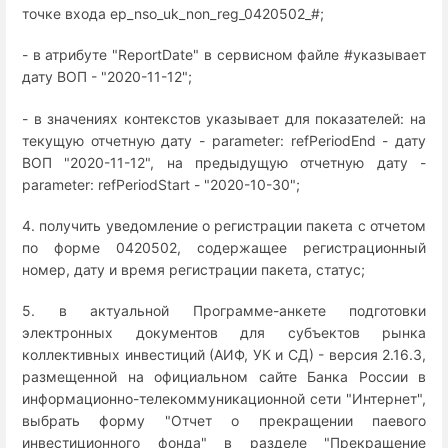
точке входа ep_nso_uk_non_reg_0420502_#;
- в атрибуте "ReportDate" в сервисном файле #указывает
дату ВОП - "2020-11-12";
- в значениях контекстов указывает для показателей: на
текущую отчетную дату - parameter: refPeriodEnd - дату
ВОП "2020-11-12", на предыдущую отчетную дату -
parameter: refPeriodStart - "2020-10-30";
4. получить уведомление о регистрации пакета с отчетом
по форме 0420502, содержащее регистрационный
номер, дату и время регистрации пакета, статус;
5. в актуальной Программе-анкете подготовки
электронных документов для субъектов рынка
коллективных инвестиций (АИФ, УК и СД) - версия 2.16.3,
размещенной на официальном сайте Банка России в
информационно-телекоммуникационной сети "Интернет",
выбрать форму "Отчет о прекращении паевого
инвестиционного фонда" в разделе "Прекращение