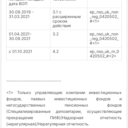
дата ВОП
30.09.2019 -
3.1 с
ep_nso_uk_non
31.03.2021
расширенным
_reg_0420502_
сроком
#<1>
действия
01.04.2021-
3.2
ep_nso_uk_non
30.09.2021
_reg_0420502_
#<1>
с 01.10.2021
4.2
ep_nso_uk_nr_0
420502_#<2>
--------------------------------
<1> Только управляющие компании инвестиционных
фондов, паевых инвестиционных фондов и
негосударственных пенсионных фондов
(Специализированные депозитарии, осуществляющие
прекращение ПИФ)/Надзорная отчетность
(нерегулярная)/Нерегулярная отчетность.