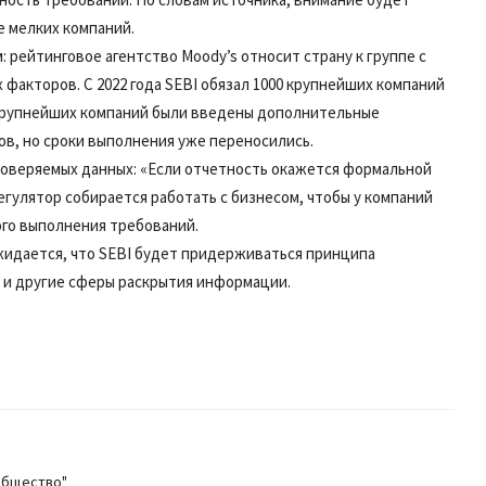
 мелких компаний.
 рейтинговое агентство Moody’s относит страну к группе с
 факторов. С 2022 года SEBI обязал 1000 крупнейших компаний
 крупнейших компаний были введены дополнительные
в, но сроки выполнения уже переносились.
проверяемых данных: «Если отчетность окажется формальной
егулятор собирается работать с бизнесом, чтобы у компаний
го выполнения требований.
идается, что SEBI будет придерживаться принципа
о и другие сферы раскрытия информации.
общество"