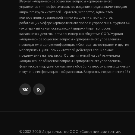
Журнал «Акционерное общество: вопросы корпоративного
управления» — профессиональное издание, предназначенное для
широкого круга читателей - юристов, экспертов, адвокатов,
корпоративных секретарей и многих других специалистов,
работающих в сфере корпоративного права и управления. Журнал АО
- экспертный канал освещающий широкий круг вопросов,
касающихся деятельности акционерных обществ и ООО. Журнал
«Акционерное общество: вопросы корпоративного управления»
проводит ежегодную конференцию «Корпоративное право» и другие
мероприятия. Для новых читателей действует специальное
предложение на подписку. Оставляя e-mail на сайте журнала
«Акционерное общество: вопросы корпоративного управления»,
физическое лицо дает согласие на обработку персональных данных и
получение информационной рассылки. Возрастные ограничения 16+
©2002-2026 Издательство ООО «‎Советник эмитента».