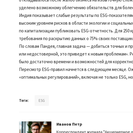
уделено возможному облегчению обязательств для более
Индия показывает слабые результаты по ESG-показателям:
высоким уровнем рисков в области экологии и социальных
по капитализации публиковать ESG-отчетность. Для 250
требования по раскрытию данных о 75% своих поставщико
По словам Пандея, главная задача — добиться точных и 
или недостоверной, это приведет к новым проблемам». Р
было достаточно времени и возможностей для корректно
Пересмотр ESG-правил начнется в следующем месяце. Ож
«оптимальных регулирований», включая не только ESG, н
Теги:
ESG
Иванов Петр
Корреспондент журнала "Акционерное 