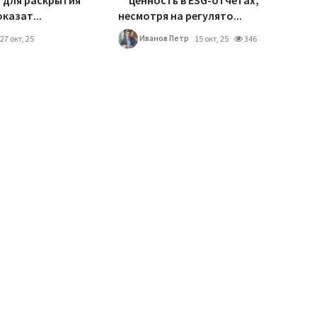
 для раскрытия
ценность в ESG-отчетах,
казат...
несмотря на регулято...
Иванов Петр
27 окт, 25
15 окт, 25
346