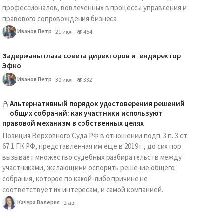
профессионалов, вовлеченных в процессы управления и
правового сопровождения бизнеса
Иванов Петр
21 июл
454
Задержаны глава совета директоров и гендиректор
Эфко
Иванов Петр
30 июл
332
Альтернативный порядок удостоверения решений
общих собраний: как участники используют
правовой механизм в собственных целях
Позиция Верховного Суда РФ в отношении подп. 3 п. 3 ст.
67.1 ГК РФ, представленная им еще в 2019 г., до сих пор
вызывает множество судебных разбирательств между
участниками, желающими оспорить решение общего
собрания, которое по какой-либо причине не
соответствует их интересам, и самой компанией.
Качура Валерия
2 авг