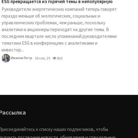
ESG превращается из горячей темы в непопулярную
Руководители энергетических компаний теперь говорят
гораздо меньше об экологических, социальных и
управленческих проблемах, чем раньше, поскольку
аналитики и акционеры переходят на другие темы. В
последнем квартале число упоминаний руководителями
тематики ESG в конференциях с аналитиками и
инвестор...
Иванов Петр
30 сен, 25
826
Рассылка
Присоединяйтесь к списку наших подписчиков, чтобы
получать последние новости, обновления и специальные