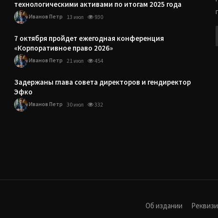
технологическими активами по итогам 2025 года
Иванов Петр
13 июл
930
7 октября пройдет ежегодная конференция
«Корпоративное право 2026»
Иванов Петр
21 июл
454
Задержаны глава совета директоров и гендиректор
Эфко
Иванов Петр
30 июл
332
Об издании
Реквиз