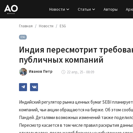
Новости
Статьи
Авторы
Арх
Главная
Новости
ESG
Вход
ESG
Регистрация
Индия пересмотрит требован
Новости
публичных компаний
Статьи
Иванов Петр
22 апр, 25 - 08:09
Авторы
Архив
Индийский регулятор рынка ценных бумаг SEBI планируе
компаний, чьи акции обращаются на бирже. Об этом сооб
База знаний
Пандей. Деталями возможных изменений также поделился
Пересмотр касается в том числе правил раскрытия данны
Подписка
откладывалось после жалоб бизнеса на избыточную слож