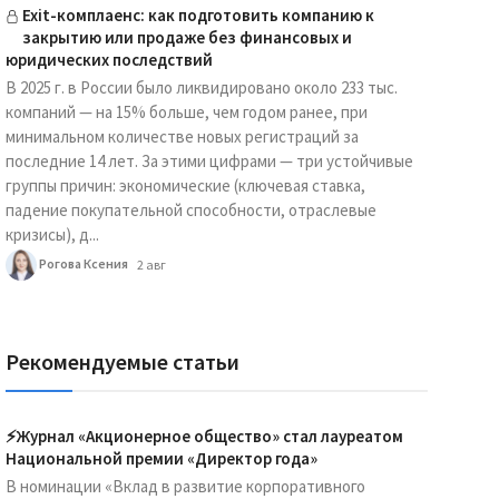
Exit-комплаенс: как подготовить компанию к
закрытию или продаже без финансовых и
юридических последствий
В 2025 г. в России было ликвидировано около 233 тыс.
компаний — на 15% больше, чем годом ранее, при
минимальном количестве новых регистраций за
последние 14 лет. За этими цифрами — три устойчивые
группы причин: экономические (ключевая ставка,
падение покупательной способности, отраслевые
кризисы), д...
Рогова Ксения
2 авг
Рекомендуемые статьи
⚡️Журнал «Акционерное общество» стал лауреатом
Национальной премии «Директор года»
В номинации «Вклад в развитие корпоративного