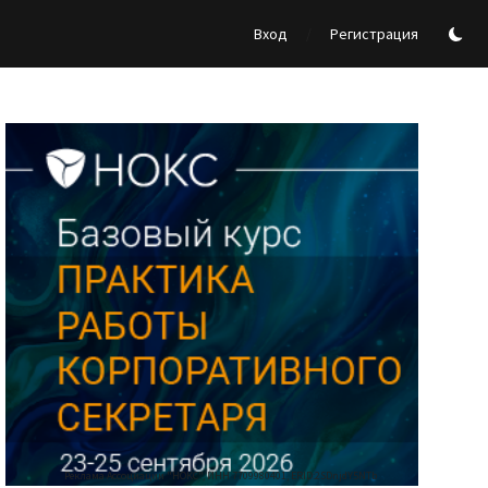
/
Вход
Регистрация
Реклама Ассоциации "НОКС", ИНН 7709980401, ERID:2SDnjdY5NTb