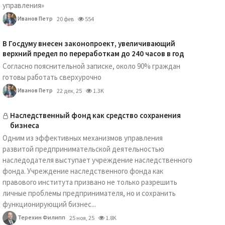
управления»
Иванов Петр
20 фев
554
В Госдуму внесен законопроект, увеличивающий
верхний предел по переработкам до 240 часов в год
Согласно пояснительной записке, около 90% граждан
готовы работать сверхурочно
Иванов Петр
22 дек, 25
1.3K
Наследственный фонд как средство сохранения
бизнеса
Одним из эффективных механизмов управления
развитой предпринимательской деятельностью
наследодателя выступает учреждение наследственного
фонда. Учреждение наследственного фонда как
правового института призвано не только разрешить
личные проблемы предпринимателя, но и сохранить
функционирующий бизнес...
Терехин Филипп
25 ноя, 25
1.8K