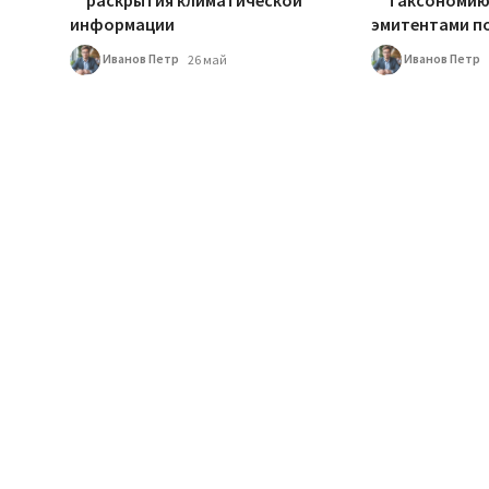
раскрытия климатической
таксономию
информации
эмитентами по
Иванов Петр
Иванов Петр
26 май