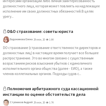
интересами организации либо личная заинтересованность
должностного лица, которая может повлиять на надлежащее
исполнение им своих должностных обязанностей.В целях
урегу...
D&O страхование: советы юриста
Евдокимова Елена
29 июн, 20
1.6K
DO страхование (страхование ответственности директоров и
должностных лиц) в настоящее время получает все большее
распространение. Это во многом связано с существенным
возрастанием рисков взыскания убытков с единоличного
исполнительного органа общества (далее - ЕИО), а также
членов коллегиальных органов. Подходы судов с...
Полномочия арбитражного суда кассационной
инстанции по оценке обстоятельств дела
Ступников Андрей
29 июн, 20
1.7K