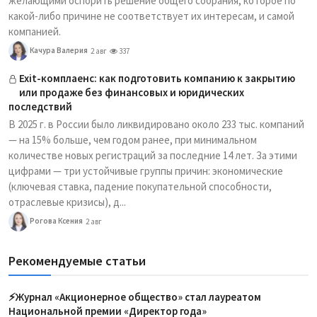
желающими оспорить решение общего собрания, которое по
какой-либо причине не соответствует их интересам, и самой
компанией.
Качура Валерия
2 авг
337
Exit-комплаенс: как подготовить компанию к закрытию
или продаже без финансовых и юридических
последствий
В 2025 г. в России было ликвидировано около 233 тыс. компаний
— на 15% больше, чем годом ранее, при минимальном
количестве новых регистраций за последние 14 лет. За этими
цифрами — три устойчивые группы причин: экономические
(ключевая ставка, падение покупательной способности,
отраслевые кризисы), д...
Рогова Ксения
2 авг
Рекомендуемые статьи
⚡️Журнал «Акционерное общество» стал лауреатом
Национальной премии «Директор года»