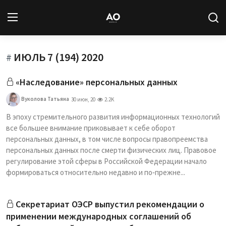
ИЮЛЬ 7 (194) 2020
Вход
Регистрация
#
«Наследование» персональных данных
Новости
Вуколова Татьяна
30 июн, 20
2.2K
Статьи
В эпоху стремительного развития информационных технологий
все большее внимание приковывает к себе оборот
Авторы
персональных данных, в том числе вопросы правопреемства
персональных данных после смерти физических лиц. Правовое
Архив
регулирование этой сферы в Российской Федерации начало
формироваться относительно недавно и по‑прежне...
База знаний
Cекретариат ОЭСР выпустил рекомендации о
Подписка
применении международных соглашений об