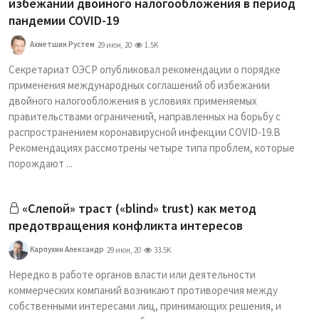
избежании двойного налогообложения в период
пандемии COVID-19
Ахметшин Рустем
29 июн, 20
1.5K
Секретариат ОЭСР опубликовал рекомендации о порядке
применения международных соглашений об избежании
двойного налогообложения в условиях применяемых
правительствами ограничений, направленных на борьбу с
распространением коронавирусной инфекции COVID-19.В
Рекомендациях рассмотрены четыре типа проблем, которые
порождают ...
«Слепой» траст («blind» trust) как метод
предотвращения конфликта интересов
Карпухин Александр
29 июн, 20
33.5K
Нередко в работе органов власти или деятельности
коммерческих компаний возникают противоречия между
собственными интересами лиц, принимающих решения, и