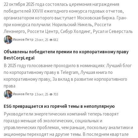
22 октября 2025 года состоялась церемония награждения
победителей XXVIII ежегодного конкурса годовых отчетов,
организатором которого выступает Московская биржа. Гран-
при конкурса получили: Норильский Никель, Россети
Ленэнерго, Россети Центр, Сибур Холдинг, Русал и Северсталь
Иванов Петр
23 окт, 25
682
Объявлены победители премии по корпоративному праву
BestCorpLegal
В 2025 году голосование проходило в номинациях: Лучший блог
по корпоративному праву в Telegram, Лучшая книга по
корпоративному праву, За вклад в развитие корпоративного
права
Иванов Петр
13 окт, 25
703
ESG превращается из горячей темы в непопулярную
Руководители энергетических компаний теперь говорят
гораздо меньше об экологических, социальных и
управленческих проблемах, чем раньше, поскольку аналитики и
акционеры переходят на другие темы. В последнем квартале