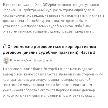
В соответствии с ч. 2 ст. 287 Арбитражного процессуального
кодекса РФ1 арбитражный суд, рассматривающий дело в
кассационной инстанции, не вправе устанавливать или считать
доказанными обстоя&shy;тельства, которые не были
установлены в проверяемых судебных актах либо были
отвергнуты нижестоящими судами, пред&shy;решать в...
О чем можно договориться в корпоративном
договоре (анализ судебной практики). Часть 1
Волнянский Денис
27 июн, 20
2K
На основе анализа более 60 судебных дел можно сделать
вывод о том, какие обязательства, принимаемые сторонами по
корпоративному договору, прошли проверку судебной
практикой и могут сравнительно безопасно включаться
участниками оборота в его текст.Корпоративный договор
относится к нетиповым и сложным в подготовке гражда...