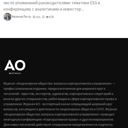
число упоминаний руководителями тематики ESG в
конференциях с аналитиками и инвестор...
Иванов Петр
30 сен, 25
829
Журнал «Акционерное общество: вопросы корпоративного управления» —
профессиональное издание, предназначенное для широкого круга
читателей - юристов, экспертов, адвокатов, корпоративных секретарей и
многих других специалистов, работающих в сфере корпоративного права и
управления. Журнал АО - экспертный канал освещающий широкий круг
вопросов, касающихся деятельности акционерных обществ и ООО. Журнал
«Акционерное общество: вопросы корпоративного управления» проводит
ежегодную конференцию «Корпоративное право» и другие мероприятия.
Для новых читателей действует специальное предложение на подписку.