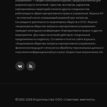
управления» — профессиональное издание, предназначенное для
широкого круга читателей - юристов, экспертов, адвокатов,
корпоративных секретарей и многих других специалистов,
работающих в сфере корпоративного права и управления. Журнал АО
- экспертный канал освещающий широкий круг вопросов,
касающихся деятельности акционерных обществ и ООО. Журнал
«Акционерное общество: вопросы корпоративного управления»
проводит ежегодную конференцию «Корпоративное право» и другие
мероприятия. Для новых читателей действует специальное
предложение на подписку. Оставляя e-mail на сайте журнала
«Акционерное общество: вопросы корпоративного управления»,
физическое лицо дает согласие на обработку персональных данных и
получение информационной рассылки. Возрастные ограничения 16+
©2002-2026 Издательство ООО «‎Советник эмитента».