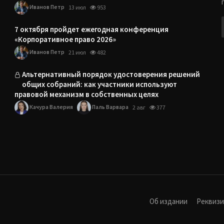
Иванов Петр
13 июл
953
7 октября пройдет ежегодная конференция
«Корпоративное право 2026»
Иванов Петр
21 июл
482
Альтернативный порядок удостоверения решений
общих собраний: как участники используют
правовой механизм в собственных целях
Качура Валерия
Паль Варвара
2 авг
377
Об издании
Реквиз