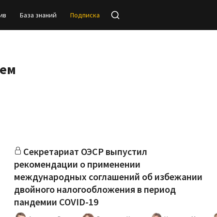
ив
База знаний
Подписка
тем
Cекретариат ОЭСР выпустил
рекомендации о применении
международных соглашений об избежании
двойного налогообложения в период
пандемии COVID-19