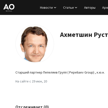
Новости
Статьи
Авторы
Арх
Вход
Регистрация
Ахметшин Рус
Новости
Статьи
Авторы
Старший партнер Пепеляев Групп ( Pepeliaev Group) , к.ю.н.
Архив
На сайте с 29 июн, 20
База знаний
Подписка
Отслеживает (0)