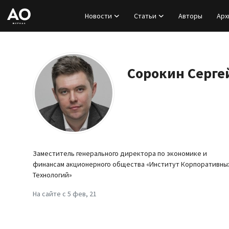
Новости
Статьи
Авторы
Арх
Вход
Регистрация
Сорокин Серге
Новости
Статьи
Авторы
Заместитель генерального директора по экономике и
финансам акционерного общества «Институт Корпоративны
Архив
Технологий»
На сайте с 5 фев, 21
База знаний
Подписка