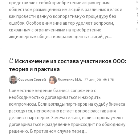
представляет собой приобретение акционерным
обществом размещенных им акций в различных целях и
как провести данную корпоративную процедуру без
ошибок. Особое внимание автор уделяет вопросам,
связанным с ограничениями на приобретение
акционерным обществом размещенных акций, ус...
Исключение из состава участников ООО:
теория и практика
Сорокин Сергей
Якименко М.А.
27 июн, 20
1.7K
Совместное ведение бизнеса сопряжено с
необходимостью договариваться и находить
компромиссы. Если взгляды партнеров на судьбу бизнеса
расходятся, непременно встает вопрос расставания
деловых партнеров. Замечательно, если стороны умеют
договариваться и разделение происходит по обоюдному
решению. В противном случае перед...