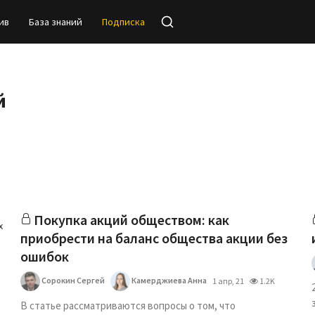
ив
База знаний
Подписка
й
Покупка акций обществом: как
х
приобрести на баланс общества акции без
ошибок
Сорокин Сергей
Камерджиева Анна
1 апр, 21
1.2K
В статье рассматриваются вопросы о том, что