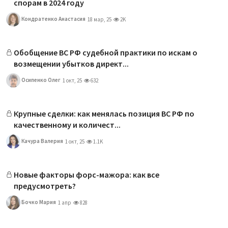
спорам в 2024 году
Кондратенко Анастасия
18 мар, 25
2K
Обобщение ВС РФ судебной практики по искам о
возмещении убытков директ...
Осипенко Олег
1 окт, 25
632
Крупные сделки: как менялась позиция ВС РФ по
качественному и количест...
Качура Валерия
1 окт, 25
1.1K
Новые факторы форс-мажора: как все
предусмотреть?
Бочко Мария
1 апр
828