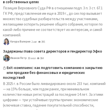
в собственных целях
Позиция Верховного Суда РФ в отношении подп. 3 п. 3 ст. 67.1
ГК РФ, представленная им еще в 2019 г., до сих пор вызывает
множество судебных разбирательств между участниками,
желающими оспорить решение общего собрания, которое по
какой-либо причине не соответствует их интересам, и самой
компанией.
Качура Валерия
2 авг
395
Задержаны глава совета директоров и гендиректор Эфко
Иванов Петр
30 июл
364
Exit-комплаенс: как подготовить компанию к закрытию
или продаже без финансовых и юридических
последствий
В 2025 г. в России было ликвидировано около 233 тыс. компаний
— на 15% больше, чем годом ранее, при минимальном
количестве новых регистраций за последние 14 лет. За этими
цифрами — три устойчивые группы причин: экономические
(ключевая ставка, падение покупательной способности,