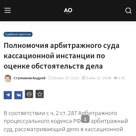
Вход
Регистрация
Судебная практика
Полномочия арбитражного суда
Новости
кассационной инстанции по
оценке обстоятельств дела
Статьи
Ступников Андрей
29 июн, 20 - 21:21
3 июн, 21 - 20:48
1.7K
Авторы
Архив
База знаний
В соответствии с ч. 2 ст. 287 Арбитражного
1
процессуального кодекса РФ
арбитражный
Подписка
суд, рассматривающий дело в кассационной