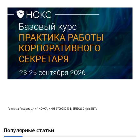
Реклама Ассоциации "НОКС", ИНН 7709980401, ERID:2SDnjdY5NTb
Популярные статьи