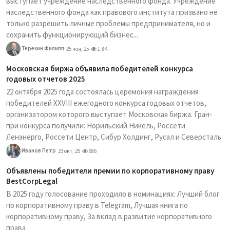
выступает учреждение наследственного фонда. Учреждение
наследственного фонда как правового института призвано не
только разрешить личные проблемы предпринимателя, но и
сохранить функционирующий бизнес...
Терехин Филипп
25 ноя, 25
1.8K
Московская биржа объявила победителей конкурса
годовых отчетов 2025
22 октября 2025 года состоялась церемония награждения
победителей XXVIII ежегодного конкурса годовых отчетов,
организатором которого выступает Московская биржа. Гран-
при конкурса получили: Норильский Никель, Россети
Ленэнерго, Россети Центр, Сибур Холдинг, Русал и Северсталь
Иванов Петр
23 окт, 25
686
Объявлены победители премии по корпоративному праву
BestCorpLegal
В 2025 году голосование проходило в номинациях: Лучший блог
по корпоративному праву в Telegram, Лучшая книга по
корпоративному праву, За вклад в развитие корпоративного
права