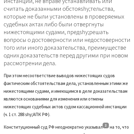
инстанции, не вправе устанавливать или
считать доказанными обстояshy;тельства,
которые не были установлены в проверяемых
судебных актах либо были отвергнуты
нижестоящими судами, предshy;решать
вопросы о достоверности или недостоверности
того или иного доказательства, преимуществе
одних доказательств перед другими при новом
рассмотрении дела.
При этом несоответствие выводов нижестоящих судов
фактическим обстоятельствам дела, установленным этими же
нижестоящими судами, и имеющимся в деле доказательствам
являются основаниями для изменения или отмены
нижестоящих судебных актов судом кассационной инстанции
(ч. 1 ст. 288 shy;АПК РФ).
2
Конституционный суд РФ неоднократно указывал
на то, что