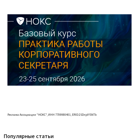
Реклама Ассоциации "НОКС", ИНН 7709980401, ERID:2SDnjdY5NTb
Популярные статьи