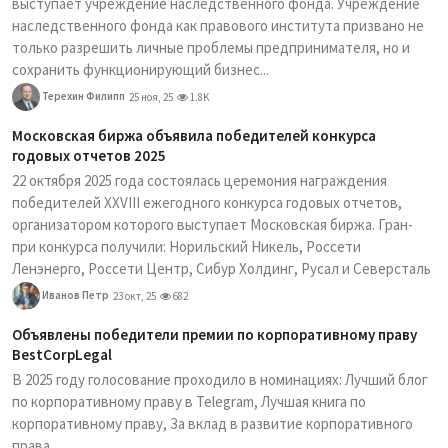
выступает учреждение наследственного фонда. Учреждение
наследственного фонда как правового института призвано не
только разрешить личные проблемы предпринимателя, но и
сохранить функционирующий бизнес...
Терехин Филипп
25 ноя, 25
1.8K
Московская биржа объявила победителей конкурса
годовых отчетов 2025
22 октября 2025 года состоялась церемония награждения
победителей XXVIII ежегодного конкурса годовых отчетов,
организатором которого выступает Московская биржа. Гран-
при конкурса получили: Норильский Никель, Россети
Ленэнерго, Россети Центр, Сибур Холдинг, Русал и Северсталь
Иванов Петр
23 окт, 25
682
Объявлены победители премии по корпоративному праву
BestCorpLegal
В 2025 году голосование проходило в номинациях: Лучший блог
по корпоративному праву в Telegram, Лучшая книга по
корпоративному праву, За вклад в развитие корпоративного
права