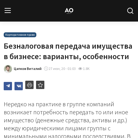
Вход
Регистрация
Корпоративное право
Безналоговая передача имущества
Новости
в бизнесе: варианты, особенности
Статьи
Цапков Виталий
27 июн, 20 - 01:03
1.8K
Авторы
Архив
Нередко на практике в группе компаний
возникает потребность передать то или иное
База знаний
имущество (денежные средства, активы и др.)
между юридическими лицами группы с
Подписка
минимальными налоговыми последствиями. В