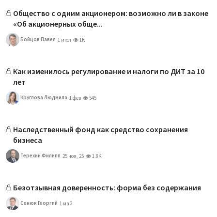
Общество с одним акционером: возможно ли в законе
«Об акционерных обще...
Бойцов Павел
1 июл
1K
Как изменилось регулирование и налоги по ДИТ за 10
лет
Круглова Людмила
1 фев
545
Наследственный фонд как средство сохранения
бизнеса
Терехин Филипп
25 ноя, 25
1.8K
Безотзывная доверенность: форма без содержания
Сенюк Георгий
1 май