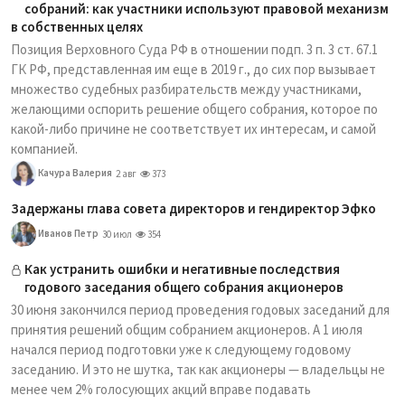
собраний: как участники используют правовой механизм
в собственных целях
Позиция Верховного Суда РФ в отношении подп. 3 п. 3 ст. 67.1
ГК РФ, представленная им еще в 2019 г., до сих пор вызывает
множество судебных разбирательств между участниками,
желающими оспорить решение общего собрания, которое по
какой-либо причине не соответствует их интересам, и самой
компанией.
Качура Валерия
2 авг
373
Задержаны глава совета директоров и гендиректор Эфко
Иванов Петр
30 июл
354
Как устранить ошибки и негативные последствия
годового заседания общего собрания акционеров
30 июня закончился период проведения годовых заседаний для
принятия решений общим собранием акционеров. А 1 июля
начался период подготовки уже к следующему годовому
заседанию. И это не шутка, так как акционеры — владельцы не
менее чем 2% голосующих акций вправе подавать