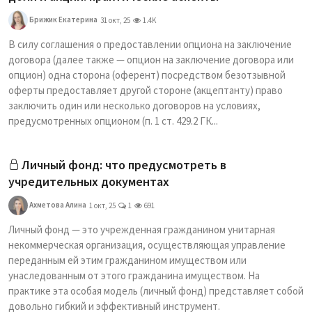
Брижик Екатерина
31 окт, 25
1.4K
В силу соглашения о предоставлении опциона на заключение
договора (далее также — опцион на заключение договора или
опцион) одна сторона (оферент) посредством безотзывной
оферты предоставляет другой стороне (акцептанту) право
заключить один или несколько договоров на условиях,
предусмотренных опционом (п. 1 ст. 429.2 ГК...
Личный фонд: что предусмотреть в
учредительных документах
Ахметова Алина
1 окт, 25
1
691
Личный фонд — это учрежденная гражданином унитарная
некоммерческая организация, осуществляющая управление
переданным ей этим гражданином имуществом или
унаследованным от этого гражданина имуществом. На
практике эта особая модель (личный фонд) представляет собой
довольно гибкий и эффективный инструмент.