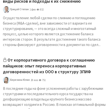
виды рисков и подходы к их снижению
Грицай Степан
1 фев
832
Осуществление любой сделки по слиянию и поглощению
бизнеса (M&A-сделки), вне зависимости от варианта ее
структурирования, — это всегда сложный и многоэтапный
процесс, целью которого является достижение баланса
интересов сторон. В результате достижения такого баланса
стороны фиксируют договоренности в документах по сдел...
От корпоративного договора к соглашению
пайщиков: опыт переноса корпоративных
договоренностей из ООО в структуру ЗПИФ
Березина Юлия
28 янв
751
В последние годы на фоне усложнения работы с зарубежными
структурами и последовательного курса государства на
деофшоризацию владельцы крупного бизнеса массово
возвращают холдинги в Россию. В поисках оптимальной формы