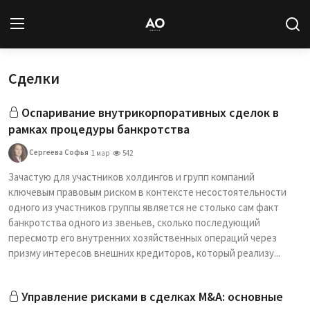
Сделки
Вход
Регистрация
Оспаривание внутрикорпоративных сделок в
Новости
рамках процедуры банкротства
Статьи
Сергеева Софья
1 мар
542
Зачастую для участников холдингов и групп компаний
Авторы
ключевым правовым риском в контексте несостоятельности
одного из участников группы является не столько сам факт
Архив
банкротства одного из звеньев, сколько последующий
пересмотр его внутренних хозяйственных операций через
База знаний
призму интересов внешних кредиторов, который реализу...
Подписка
Управление рисками в сделках M&A: основные