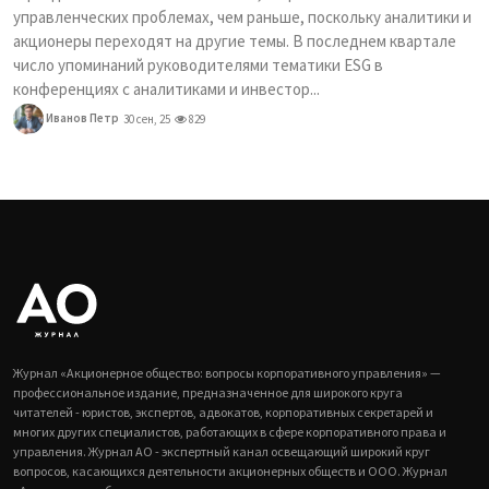
управленческих проблемах, чем раньше, поскольку аналитики и
акционеры переходят на другие темы. В последнем квартале
число упоминаний руководителями тематики ESG в
конференциях с аналитиками и инвестор...
Иванов Петр
30 сен, 25
829
Журнал «Акционерное общество: вопросы корпоративного управления» —
профессиональное издание, предназначенное для широкого круга
читателей - юристов, экспертов, адвокатов, корпоративных секретарей и
многих других специалистов, работающих в сфере корпоративного права и
управления. Журнал АО - экспертный канал освещающий широкий круг
вопросов, касающихся деятельности акционерных обществ и ООО. Журнал