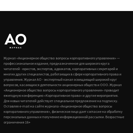
Журнал «Акционерное общество: вопросы корпоративного управления» —
профессиональное издание, предназначенное для широкого круга
читателей - юристов, экспертов, адвокатов, корпоративных секретарей и
многих других специалистов, работающих в сфере корпоративного права и
управления. Журнал АО - экспертный канал освещающий широкий круг
вопросов, касающихся деятельности акционерных обществ и ООО. Журнал
«Акционерное общество: вопросы корпоративного управления» проводит
ежегодную конференцию «Корпоративное право» и другие мероприятия.
Для новых читателей действует специальное предложение на подписку.
Оставляя e-mail на сайте журнала «Акционерное общество: вопросы
корпоративного управления», физическое лицо дает согласие на обработку
персональных данных и получение информационной рассылки. Возрастные
ограничения 16+