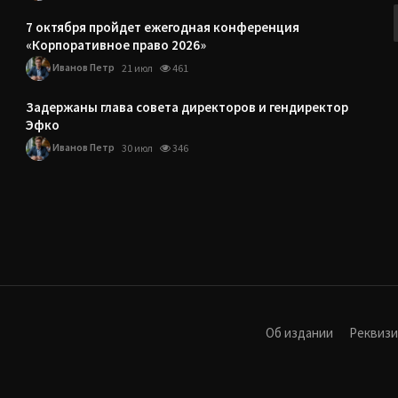
7 октября пройдет ежегодная конференция
«Корпоративное право 2026»
Иванов Петр
21 июл
461
Задержаны глава совета директоров и гендиректор
Эфко
Иванов Петр
30 июл
346
Об издании
Реквиз