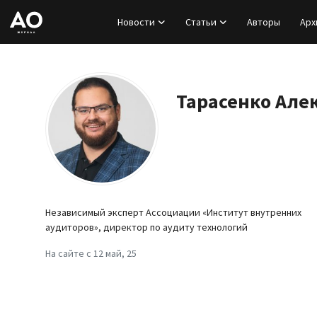
Новости
Статьи
Авторы
Арх
Вход
Регистрация
Тарасенко Але
Новости
Статьи
Авторы
Независимый эксперт Ассоциации «Институт внутренних
аудиторов», директор по аудиту технологий
Архив
На сайте с 12 май, 25
База знаний
Подписка