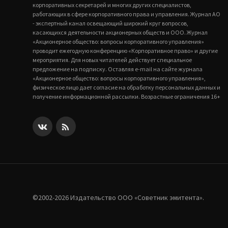
корпоративных секретарей и многих других специалистов,
работающих в сфере корпоративного права и управления. Журнал АО
- экспертный канал освещающий широкий круг вопросов,
касающихся деятельности акционерных обществ и ООО. Журнал
«Акционерное общество: вопросы корпоративного управления»
проводит ежегодную конференцию «Корпоративное право» и другие
мероприятия. Для новых читателей действует специальное
предложение на подписку. Оставляя e-mail на сайте журнала
«Акционерное общество: вопросы корпоративного управления»,
физическое лицо дает согласие на обработку персональных данных и
получение информационной рассылки. Возрастные ограничения 16+
©2002-2026 Издательство ООО «‎Советник эмитента».