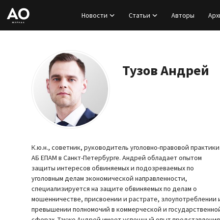
Новости
Статьи
Авторы
Арх
Вход
Регистрация
Тузов Андрей
Новости
Статьи
Авторы
К.ю.н., советник, руководитель уголовно-правовой практики
АБ ЕПАМ в Санкт-Петербурге. Андрей обладает опытом
Архив
защиты интересов обвиняемых и подозреваемых по
уголовным делам экономической направленности,
специализируется на защите обвиняемых по делам о
База знаний
мошенничестве, присвоении и растрате, злоупотреблении 
превышении полномочий в коммерческой и государственно
Подписка
сферах. Также Андрей имеет успешный опыт представления