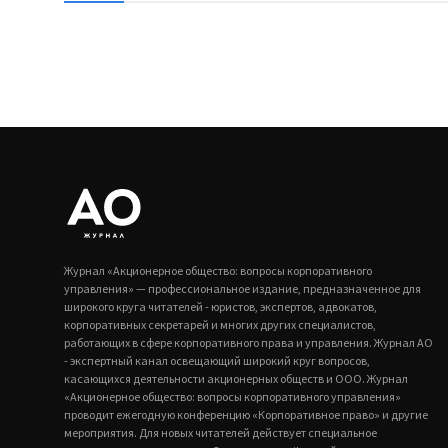
Журнал «Акционерное общество: вопросы корпоративного
управления» — профессиональное издание, предназначенное для
широкого круга читателей - юристов, экспертов, адвокатов,
корпоративных секретарей и многих других специалистов,
работающих в сфере корпоративного права и управления. Журнал АО
- экспертный канал освещающий широкий круг вопросов,
касающихся деятельности акционерных обществ и ООО. Журнал
«Акционерное общество: вопросы корпоративного управления»
проводит ежегодную конференцию «Корпоративное право» и другие
мероприятия. Для новых читателей действует специальное