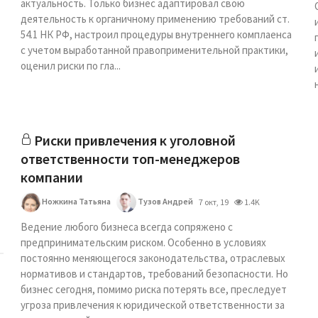
актуальность. Только бизнес адаптировал свою
деятельность к органичному применению требований ст.
54.1 НК РФ, настроил процедуры внутреннего комплаенса
с учетом выработанной правоприменительной практики,
оценил риски по гла...
Риски привлечения к уголовной
ответственности топ-менеджеров
компании
Ножкина Татьяна
Тузов Андрей
7 окт, 19
1.4K
Ведение любого бизнеса всегда сопряжено с
предпринимательским риском. Особенно в условиях
постоянно меняющегося законодательства, отраслевых
нормативов и стандартов, требований безопасности. Но
бизнес сегодня, помимо риска потерять все, преследует
угроза привлечения к юридической ответственности за