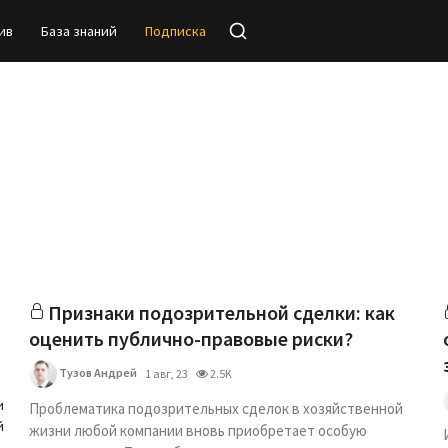
ив
База знаний
Подписка
Признаки подозрительной сделки: как
оценить публично-правовые риски?
Тузов Андрей
1 авг, 23
2.5K
и
Проблематика подозрительных сделок в хозяйственной
й
жизни любой компании вновь приобретает особую