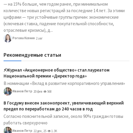
— на 15% больше, чем годом ранее, при минимальном
количестве новых регистраций за последние 14 лет. За этими
цифрами — три устойчивые группы причин: экономические
(ключевая ставка, падение покупательной способности,
отраслевые кризисы), д...
Рогова Ксения
2 авг
Рекомендуемые статьи
⚡️Журнал «Акционерное общество» стал лауреатом
Национальной премии «Директор года»
В номинации «Вклад в развитие корпоративного управления»
Иванов Петр
20 фев
568
В Госдуму внесен законопроект, увеличивающий верхний
предел по переработкам до 240 часов в год
Согласно пояснительной записке, около 90% граждан готовы
работать сверхурочно
Иванов Петр
22 дек, 25
1.3K