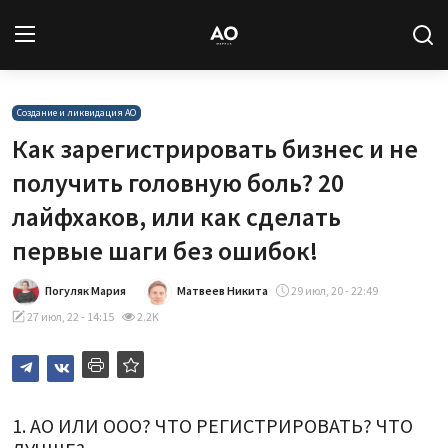
Вход
Регистрация
Создание и ликвидация АО
Как зарегистрировать бизнес и не
Новости
получить головную боль? 20
лайфхаков, или как сделать
Статьи
первые шаги без ошибок!
Авторы
Погуляк Мария
Матвеев Никита
29 июл, 20 - 22:49
Архив
27 июл, 22 - 14:15
2.2K
База знаний
Подписка
1. АО ИЛИ ООО? ЧТО РЕГИСТРИРОВАТЬ? ЧТО