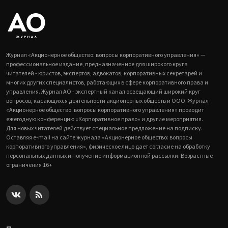
Журнал «Акционерное общество: вопросы корпоративного управления» —
профессиональное издание, предназначенное для широкого круга
читателей - юристов, экспертов, адвокатов, корпоративных секретарей и
многих других специалистов, работающих в сфере корпоративного права и
управления. Журнал АО - экспертный канал освещающий широкий круг
вопросов, касающихся деятельности акционерных обществ и ООО. Журнал
«Акционерное общество: вопросы корпоративного управления» проводит
ежегодную конференцию «Корпоративное право» и другие мероприятия.
Для новых читателей действует специальное предложение на подписку.
Оставляя e-mail на сайте журнала «Акционерное общество: вопросы
корпоративного управления», физическое лицо дает согласие на обработку
персональных данных и получение информационной рассылки. Возрастные
ограничения 16+