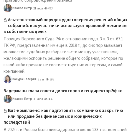
правового сопровождения бизнеса
Иванов Петр
21 июл
493
Альтернативный порядок удостоверения решений общих
собраний: как участники используют правовой механизм
в собственных целях
Позиция Верховного Суда РФ в отношении подп. 3 п. 3 ст. 67.1
ГК РФ, представленная им еще в 2019 г., до сих пор вызывает
множество судебных разбирательств между участниками,
желающими оспорить решение общего собрания, которое по
какой-либо причине не соответствует их интересам, и самой
компанией.
Качура Валерия
2 авг
395
Задержаны глава совета директоров и гендиректор Эфко
Иванов Петр
30 июл
364
Exit-комплаенс: как подготовить компанию к закрытию
или продаже без финансовых и юридических
последствий
В 2025 г. в России было ликвидировано около 233 тыс. компаний