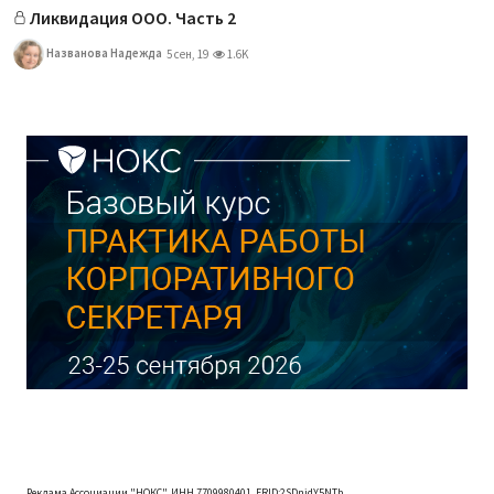
Ликвидация ООО. Часть 2
Названова Надежда
5 сен, 19
1.6K
Реклама Ассоциации "НОКС", ИНН 7709980401, ERID:2SDnjdY5NTb