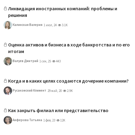
Ликвидация иностранных компаний: проблемы и
решения
Калинская Валерия
1 июл, 24
3.1K
Оценка активов и бизнеса в ходе банкротства и по его
итогам
Валуев Дмитрий
1 сен, 25
443
Когда и в каких целях создаются дочерние компании?
Русакомский Климент
29 май, 20
2.9K
Как закрыть филиал или представительство
Анферова Татьяна
1 фев, 23
12K