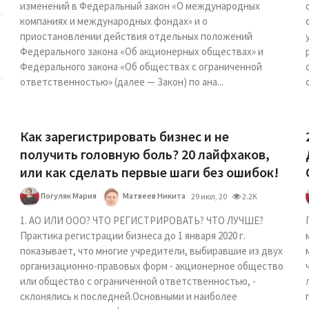
изменений в Федеральный закон «О международных
компаниях и международных фондах» и о
приостановлении действия отдельных положений
Федерального закона «Об акционерных обществах» и
Федерального закона «Об обществах с ограниченной
ответственностью» (далее — Закон) по ана...
Как зарегистрировать бизнес и не
получить головную боль? 20 лайфхаков,
или как сделать первые шаги без ошибок!
Погуляк Мария
Матвеев Никита
29 июл, 20
2.2K
1. АО ИЛИ ООО? ЧТО РЕГИСТРИРОВАТЬ? ЧТО ЛУЧШЕ?
Практика регистрации бизнеса до 1 января 2020 г.
показывает, что многие учредители, выбиравшие из двух
организационно-правовых форм - акционерное общество
или общество с ограниченной ответственностью, -
склонялись к последней.Основными и наиболее