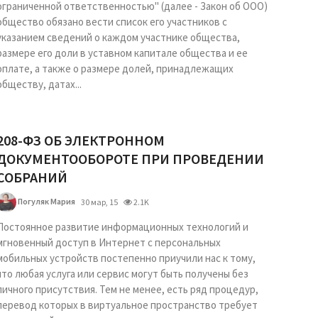
ограниченной ответственностью" (далее - Закон об ООО)
общество обязано вести список его участников с
указанием сведений о каждом участнике общества,
размере его доли в уставном капитале общества и ее
оплате, а также о размере долей, принадлежащих
обществу, датах...
208-ФЗ ОБ ЭЛЕКТРОННОМ
ДОКУМЕНТООБОРОТЕ ПРИ ПРОВЕДЕНИИ
СОБРАНИЙ
Погуляк Мария
30 мар, 15
2.1K
Постоянное развитие информационных технологий и
мгновенный доступ в Интернет с персональных
мобильных устройств постепенно приучили нас к тому,
что любая услуга или сервис могут быть получены без
личного присутствия. Тем не менее, есть ряд процедур,
перевод которых в виртуальное пространство требует