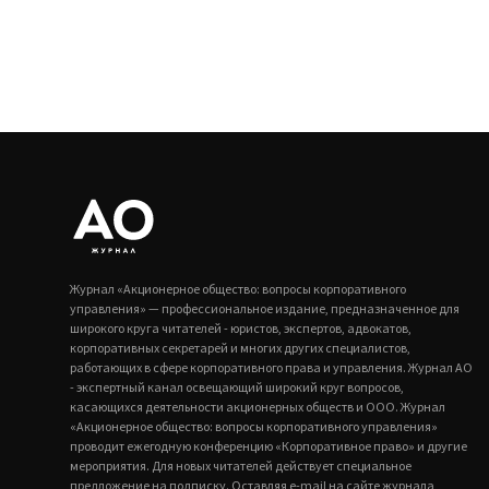
Журнал «Акционерное общество: вопросы корпоративного
управления» — профессиональное издание, предназначенное для
широкого круга читателей - юристов, экспертов, адвокатов,
корпоративных секретарей и многих других специалистов,
работающих в сфере корпоративного права и управления. Журнал АО
- экспертный канал освещающий широкий круг вопросов,
касающихся деятельности акционерных обществ и ООО. Журнал
«Акционерное общество: вопросы корпоративного управления»
проводит ежегодную конференцию «Корпоративное право» и другие
мероприятия. Для новых читателей действует специальное
предложение на подписку. Оставляя e-mail на сайте журнала