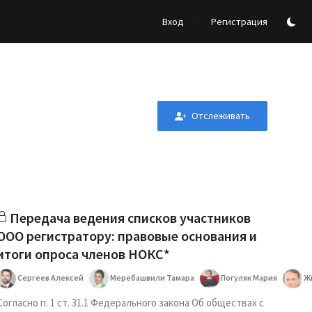
/
Вход
Регистрация
Отслеживать
Передача ведения списков участников
ООО регистратору: правовые основания и
итоги опроса членов НОКС*
Сергеев Алексей
Меребашвили Тамара
Погуляк Мария
Жи
Согласно п. 1 ст. 31.1 Федерального закона Об обществах с