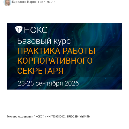
Кирилова Мария
1 мар
557
Реклама Ассоциации "НОКС", ИНН 7709980401, ERID:2SDnjdY5NTb