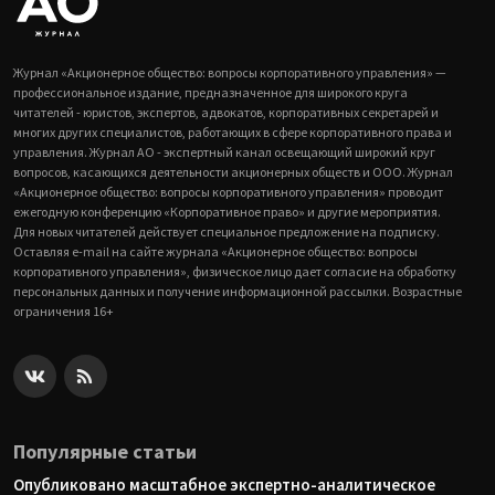
Журнал «Акционерное общество: вопросы корпоративного управления» —
профессиональное издание, предназначенное для широкого круга
читателей - юристов, экспертов, адвокатов, корпоративных секретарей и
многих других специалистов, работающих в сфере корпоративного права и
управления. Журнал АО - экспертный канал освещающий широкий круг
вопросов, касающихся деятельности акционерных обществ и ООО. Журнал
«Акционерное общество: вопросы корпоративного управления» проводит
ежегодную конференцию «Корпоративное право» и другие мероприятия.
Для новых читателей действует специальное предложение на подписку.
Оставляя e-mail на сайте журнала «Акционерное общество: вопросы
корпоративного управления», физическое лицо дает согласие на обработку
персональных данных и получение информационной рассылки. Возрастные
ограничения 16+
Популярные статьи
Опубликовано масштабное экспертно-аналитическое