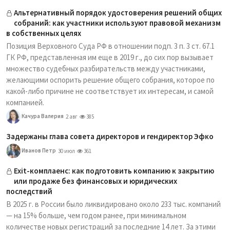
Альтернативный порядок удостоверения решений общих
собраний: как участники используют правовой механизм
в собственных целях
Позиция Верховного Суда РФ в отношении подп. 3 п. 3 ст. 67.1
ГК РФ, представленная им еще в 2019 г., до сих пор вызывает
множество судебных разбирательств между участниками,
желающими оспорить решение общего собрания, которое по
какой-либо причине не соответствует их интересам, и самой
компанией.
Качура Валерия
2 авг
385
Задержаны глава совета директоров и гендиректор Эфко
Иванов Петр
30 июл
361
Exit-комплаенс: как подготовить компанию к закрытию
или продаже без финансовых и юридических
последствий
В 2025 г. в России было ликвидировано около 233 тыс. компаний
— на 15% больше, чем годом ранее, при минимальном
количестве новых регистраций за последние 14 лет. За этими