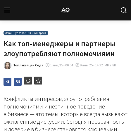
Вход
Регистрация
Органы управления и контроля
Как топ-менеджеры и партнеры
Новости
злоупотребляют полномочиями
Статьи
Топлакалцян Седа
1 янв, 25 - 00:54
9 янв, 25 - 14:32
2.8K
Авторы
Архив
Конфликты интересов, злоупотребления
полномочиями и неэтичное поведение
База знаний
в бизнесе — это темы, которые всегда вызывают
оживленные дискуссии. Сегодня прозрачность
Подписка
и доверие в бизнесе становятся ключевыми