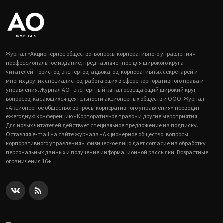
Журнал «Акционерное общество: вопросы корпоративного управления» —
профессиональное издание, предназначенное для широкого круга
читателей - юристов, экспертов, адвокатов, корпоративных секретарей и
многих других специалистов, работающих в сфере корпоративного права и
управления. Журнал АО - экспертный канал освещающий широкий круг
вопросов, касающихся деятельности акционерных обществ и ООО. Журнал
«Акционерное общество: вопросы корпоративного управления» проводит
ежегодную конференцию «Корпоративное право» и другие мероприятия.
Для новых читателей действует специальное предложение на подписку.
Оставляя e-mail на сайте журнала «Акционерное общество: вопросы
корпоративного управления», физическое лицо дает согласие на обработку
персональных данных и получение информационной рассылки. Возрастные
ограничения 16+