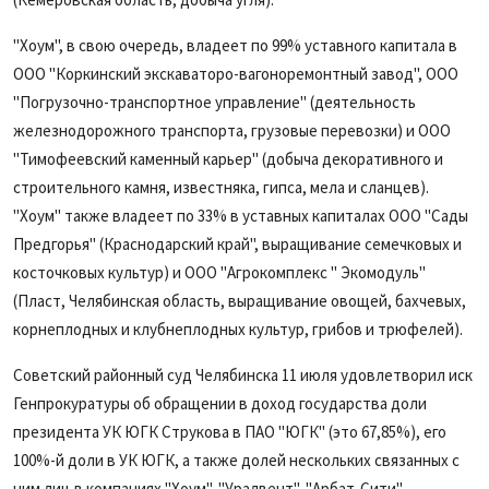
"Хоум", в свою очередь, владеет по 99% уставного капитала в
ООО "Коркинский экскаваторо-вагоноремонтный завод", ООО
"Погрузочно-транспортное управление" (деятельность
железнодорожного транспорта, грузовые перевозки) и ООО
"Тимофеевский каменный карьер" (добыча декоративного и
строительного камня, известняка, гипса, мела и сланцев).
"Хоум" также владеет по 33% в уставных капиталах ООО "Сады
Предгорья" (Краснодарский край", выращивание семечковых и
косточковых культур) и ООО "Агрокомплекс " Экомодуль"
(Пласт, Челябинская область, выращивание овощей, бахчевых,
корнеплодных и клубнеплодных культур, грибов и трюфелей).
Советский районный суд Челябинска 11 июля удовлетворил иск
Генпрокуратуры об обращении в доход государства доли
президента УК ЮГК Струкова в ПАО "ЮГК" (это 67,85%), его
100%-й доли в УК ЮГК, а также долей нескольких связанных с
ним лиц в компаниях "Хоум", "Уралвент", "Арбат-Сити",