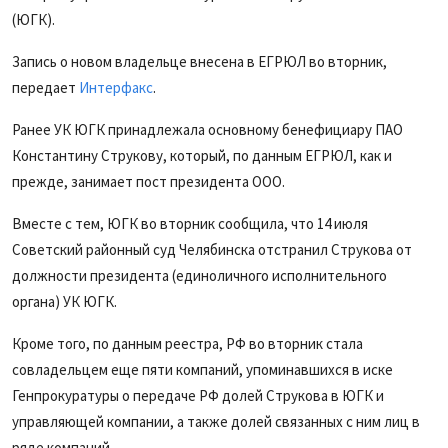
(ЮГК).
Запись о новом владельце внесена в ЕГРЮЛ во вторник,
передает
Интерфакс
.
Ранее УК ЮГК принадлежала основному бенефициару ПАО
Константину Струкову, который, по данным ЕГРЮЛ, как и
прежде, занимает пост президента ООО.
Вместе с тем, ЮГК во вторник сообщила, что 14 июля
Советский районный суд Челябинска отстранил Струкова от
должности президента (единоличного исполнительного
органа) УК ЮГК.
Кроме того, по данным реестра, РФ во вторник стала
совладельцем еще пяти компаний, упоминавшихся в иске
Генпрокуратуры о передаче РФ долей Струкова в ЮГК и
управляющей компании, а также долей связанных с ним лиц в
ряде компаний.