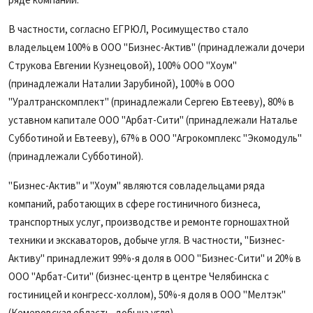
В частности, согласно ЕГРЮЛ, Росимущество стало
владельцем 100% в ООО "Бизнес-Актив" (принадлежали дочери
Струкова Евгении Кузнецовой), 100% ООО "Хоум"
(принадлежали Наталии Зарубиной), 100% в ООО
"Уралтранскомплект" (принадлежали Сергею Евтееву), 80% в
уставном капитале ООО "Арбат-Сити" (принадлежали Наталье
Субботиной и Евтееву), 67% в ООО "Агрокомплекс "Экомодуль"
(принадлежали Субботиной).
"Бизнес-Актив" и "Хоум" являются совладельцами ряда
компаний, работающих в сфере гостиничного бизнеса,
транспортных услуг, производстве и ремонте горношахтной
техники и экскаваторов, добыче угля. В частности, "Бизнес-
Активу" принадлежит 99%-я доля в ООО "Бизнес-Сити" и 20% в
ООО "Арбат-Сити" (бизнес-центр в центре Челябинска с
гостиницей и конгресс-холлом), 50%-я доля в ООО "Мелтэк"
(Кемеровская область, добыча угля).