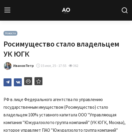
Вход
Регистрация
Новости
Росимущество стало владельцем
Новости
УК ЮГК
Статьи
Иванов Петр
15 июл, 25 - 17:55
362
Авторы
Архив
РФ в лице Федерального агентства по управлению
государственным имуществом (Росимущество) стало
База знаний
владельцем 100% уставного капитала ООО "Управляющая
Подписка
компания "Южуралзолото группа компаний" (УК ЮГК, Москва),
которое управляет ПАО "Южуралзолото группа компаний"