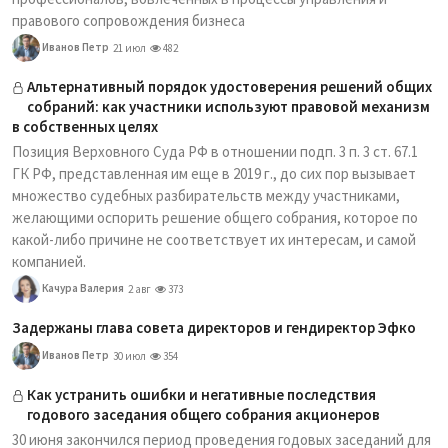
правового сопровождения бизнеса
Иванов Петр
21 июл
482
Альтернативный порядок удостоверения решений общих
собраний: как участники используют правовой механизм
в собственных целях
Позиция Верховного Суда РФ в отношении подп. 3 п. 3 ст. 67.1
ГК РФ, представленная им еще в 2019 г., до сих пор вызывает
множество судебных разбирательств между участниками,
желающими оспорить решение общего собрания, которое по
какой-либо причине не соответствует их интересам, и самой
компанией.
Качура Валерия
2 авг
373
Задержаны глава совета директоров и гендиректор Эфко
Иванов Петр
30 июл
354
Как устранить ошибки и негативные последствия
годового заседания общего собрания акционеров
30 июня закончился период проведения годовых заседаний для