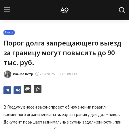
Вход
Регистрация
Разное
Порог долга запрещающего выезд
Новости
за границу могут повысить до 90
тыс. руб.
Статьи
Иванов Петр
22 июл, 25 - 10:17
339
Авторы
Архив
База знаний
В Госдуму внесен законопроект об изменении правил
временного ограничения на выезд за границу для должников.
Подписка
Документ повышает минимальные суммы задолженности, при