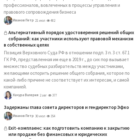
профессионалов, вовлеченных в процессы управления и
правового сопровождения бизнеса
Иванов Петр
21 июл
482
Альтернативный порядок удостоверения решений общих
собраний: как участники используют правовой механизм
в собственных целях
Позиция Верховного Суда РФ в отношении подп. 3 п. 3 ст. 67.1
ГК РФ, представленная им еще в 2019 г., до сих пор вызывает
множество судебных разбирательств между участниками,
желающими оспорить решение общего собрания, которое по
какой-либо причине не соответствует их интересам, и самой
компанией.
Качура Валерия
2 авг
377
Задержаны глава совета директоров и гендиректор Эфко
Иванов Петр
30 июл
354
Exit-комплаенс: как подготовить компанию к закрытию
или продаже без финансовых и юридических