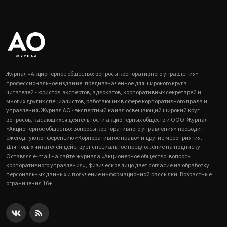
Журнал «Акционерное общество: вопросы корпоративного управления» —
профессиональное издание, предназначенное для широкого круга
читателей - юристов, экспертов, адвокатов, корпоративных секретарей и
многих других специалистов, работающих в сфере корпоративного права и
управления. Журнал АО - экспертный канал освещающий широкий круг
вопросов, касающихся деятельности акционерных обществ и ООО. Журнал
«Акционерное общество: вопросы корпоративного управления» проводит
ежегодную конференцию «Корпоративное право» и другие мероприятия.
Для новых читателей действует специальное предложение на подписку.
Оставляя e-mail на сайте журнала «Акционерное общество: вопросы
корпоративного управления», физическое лицо дает согласие на обработку
персональных данных и получение информационной рассылки. Возрастные
ограничения 16+