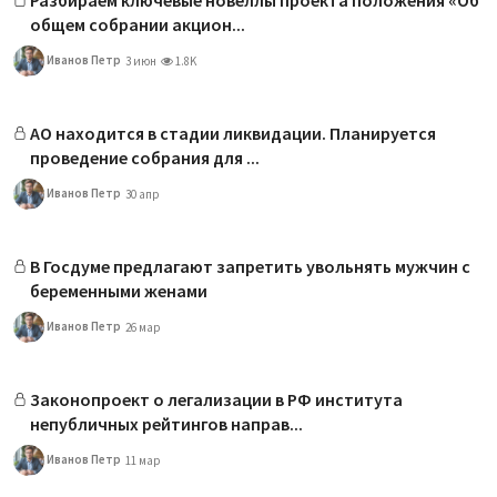
общем собрании акцион...
Иванов Петр
3 июн
1.8K
АО находится в стадии ликвидации. Планируется
проведение собрания для ...
Иванов Петр
30 апр
В Госдуме предлагают запретить увольнять мужчин с
беременными женами
Иванов Петр
26 мар
Законопроект о легализации в РФ института
непубличных рейтингов направ...
Иванов Петр
11 мар