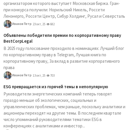
организатором которого выступает Московская биржа. Гран-
при конкурса получили: Норильский Никель, Россети
Ленэнерго, Россети Центр, Сибур Холдинг, Русал и Северсталь
Иванов Петр
23 окт, 25
682
Объявлены победители премии по корпоративному праву
BestCorpLegal
В 2025 году голосование проходило в номинациях: Лучший блог
по корпоративному праву в Telegram, Лучшая книга по
корпоративному праву, За вклад в развитие корпоративного
права
Иванов Петр
13 окт, 25
703
ESG превращается из горячей темы в непопулярную
Руководители энергетических компаний теперь говорят
гораздо меньше об экологических, социальных и
управленческих проблемах, чем раньше, поскольку аналитики и
акционеры переходят на другие темы. В последнем квартале
число упоминаний руководителями тематики ESG в
конференциях с аналитиками и инвестор...