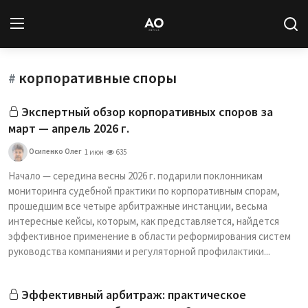
корпоративные споры
Вход
Регистрация
#
Экспертный обзор корпоративных споров за
Новости
март — апрель 2026 г.
Статьи
Осипенко Олег
1 июн
635
Начало — середина весны 2026 г. подарили поклонникам
Авторы
мониторинга судебной практики по корпоративным спорам,
прошедшим все четыре арбитражные инстанции, весьма
Архив
интересные кейсы, которым, как представляется, найдется
эффективное применение в области реформирования систем
База знаний
руководства компаниями и регуляторной профилактики...
Подписка
Эффективный арбитраж: практическое