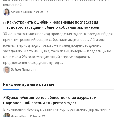
компанией.
Качура Валерия
2 авг
337
Как устранить ошибки и негативные последствия
годового заседания общего собрания акционеров
30 июня закончился период проведения годовых заседаний для
принятия решений общим собранием акционеров. А 1 июля
начался период подготовки уже к следующему годовому
заседанию. И это не шутка, так как акционеры — владельцы не
менее чем 2% голосующих акций вправе подавать
предложения к следующему годо...
Бойцов Павел
2 авг
Рекомендуемые статьи
⚡️Журнал «Акционерное общество» стал лауреатом
Национальной премии «Директор года»
В номинации «Вклад в развитие корпоративного управления»
Иванов Петр
20 фев
565