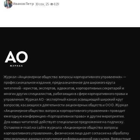
Иванов Петр
30 сен, 25
829
Журнал «Акционерное общество: вопросы корпоративного управления» —
профессиональное издание, предназначенное для широкого круга
читателей - юристов, экспертов, адвокатов, корпоративных секретарей и
многих других специалистов, работающих в сфере корпоративного права и
управления. Журнал АО - экспертный канал освещающий широкий круг
вопросов, касающихся деятельности акционерных обществ и ООО. Журнал
«Акционерное общество: вопросы корпоративного управления» проводит
ежегодную конференцию «Корпоративное право» и другие мероприятия.
Для новых читателей действует специальное предложение на подписку.
Оставляя e-mail на сайте журнала «Акционерное общество: вопросы
корпоративного управления», физическое лицо дает согласие на обработку
персональных данных и получение информационной рассылки. Возрастные