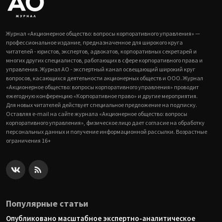
Журнал «Акционерное общество: вопросы корпоративного управления» —
профессиональное издание, предназначенное для широкого круга
читателей - юристов, экспертов, адвокатов, корпоративных секретарей и
многих других специалистов, работающих в сфере корпоративного права и
управления. Журнал АО - экспертный канал освещающий широкий круг
вопросов, касающихся деятельности акционерных обществ и ООО. Журнал
«Акционерное общество: вопросы корпоративного управления» проводит
ежегодную конференцию «Корпоративное право» и другие мероприятия.
Для новых читателей действует специальное предложение на подписку.
Оставляя e-mail на сайте журнала «Акционерное общество: вопросы
корпоративного управления», физическое лицо дает согласие на обработку
персональных данных и получение информационной рассылки. Возрастные
ограничения 16+
Популярные статьи
Опубликовано масштабное экспертно-аналитическое