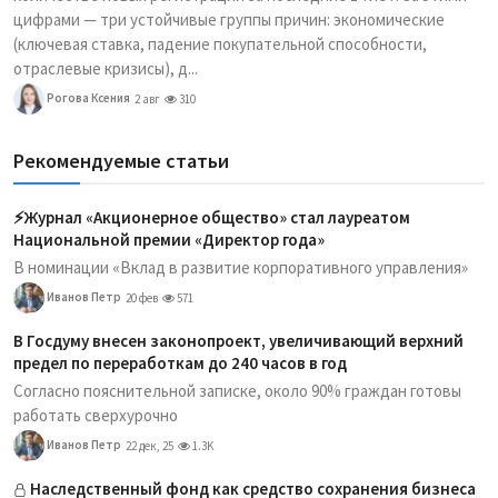
цифрами — три устойчивые группы причин: экономические
(ключевая ставка, падение покупательной способности,
отраслевые кризисы), д...
Рогова Ксения
2 авг
310
Рекомендуемые статьи
⚡️Журнал «Акционерное общество» стал лауреатом
Национальной премии «Директор года»
В номинации «Вклад в развитие корпоративного управления»
Иванов Петр
20 фев
571
В Госдуму внесен законопроект, увеличивающий верхний
предел по переработкам до 240 часов в год
Согласно пояснительной записке, около 90% граждан готовы
работать сверхурочно
Иванов Петр
22 дек, 25
1.3K
Наследственный фонд как средство сохранения бизнеса