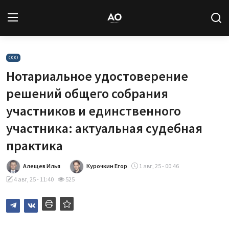
Вход
Регистрация
ООО
Нотариальное удостоверение
Новости
решений общего собрания
участников и единственного
Статьи
участника: актуальная судебная
Авторы
практика
Архив
Алещев Илья
Курочкин Егор
1 авг, 25 - 00:46
4 авг, 25 - 11:40
525
База знаний
Подписка