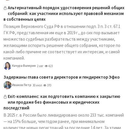
Альтернативный порядок удостоверения решений общих
собраний: как участники используют правовой механизм
в собственных целях
Позиция Верховного Суда РФ в отношении подп. 3 п. 3 ст. 67.1
ГК РФ, представленная им еще в 2019 г., до сих пор вызывает
множество судебных разбирательств между участниками,
желающими оспорить решение общего собрания, которое по
какой-либо причине не соответствует их интересам, и самой
компанией.
Качура Валерия
2 авг
423
Задержаны глава совета директоров и гендиректор Эфко
Иванов Петр
30 июл
370
Exit-комплаенс: как подготовить компанию к закрытию
или продаже без финансовых и юридических
последствий
В 2025 г. в России было ликвидировано около 233 тыс. компаний
— на 15% больше, чем годом ранее, при минимальном
количестве новых регистраций за последние 14 лет. За этими