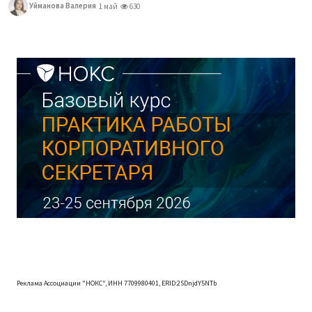
Уйманова Валерия
1 май
630
Реклама Ассоциации "НОКС", ИНН 7709980401, ERID:2SDnjdY5NTb