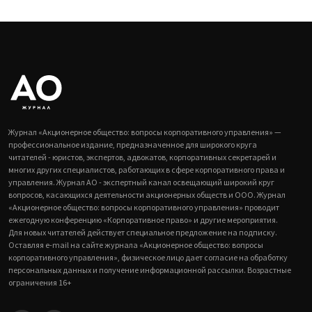
Журнал «Акционерное общество: вопросы корпоративного управления» —
профессиональное издание, предназначенное для широкого круга
читателей - юристов, экспертов, адвокатов, корпоративных секретарей и
многих других специалистов, работающих в сфере корпоративного права и
управления. Журнал АО - экспертный канал освещающий широкий круг
вопросов, касающихся деятельности акционерных обществ и ООО. Журнал
«Акционерное общество: вопросы корпоративного управления» проводит
ежегодную конференцию «Корпоративное право» и другие мероприятия.
Для новых читателей действует специальное предложение на подписку.
Оставляя e-mail на сайте журнала «Акционерное общество: вопросы
корпоративного управления», физическое лицо дает согласие на обработку
персональных данных и получение информационной рассылки. Возрастные
ограничения 16+