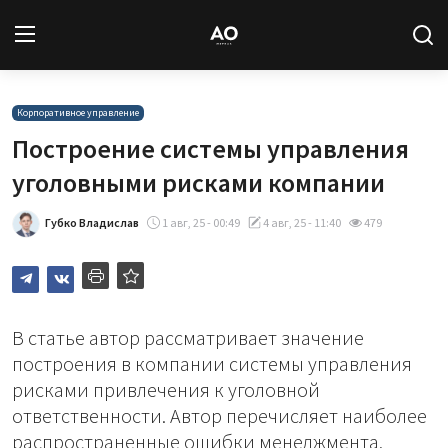
Вход
Регистрация
Корпоративное управление
Построение системы управления
Новости
уголовными рисками компании
Статьи
Губко Владислав
1 авг, 25 - 00:49
4 авг, 25 - 11:40
479
Авторы
Архив
В статье автор рассматривает значение
построения в компании системы управления
База знаний
рисками привлечения к уголовной
ответственности. Автор перечисляет наиболее
Подписка
распространенные ошибки менеджмента,