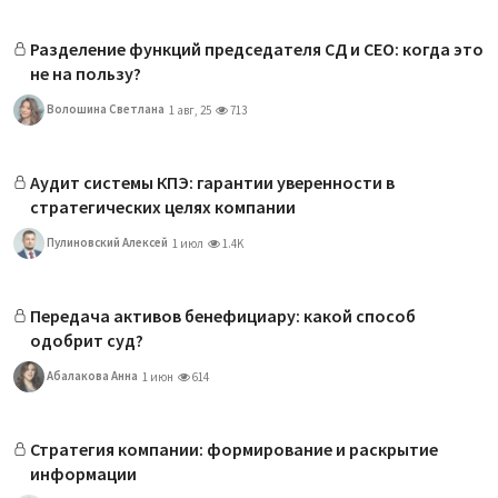
Разделение функций председателя СД и CEO: когда это
не на пользу?
Волошина Светлана
1 авг, 25
713
Аудит системы КПЭ: гарантии уверенности в
стратегических целях компании
Пулиновский Алексей
1 июл
1.4K
Передача активов бенефициару: какой способ
одобрит суд?
Абалакова Анна
1 июн
614
Стратегия компании: формирование и раскрытие
информации