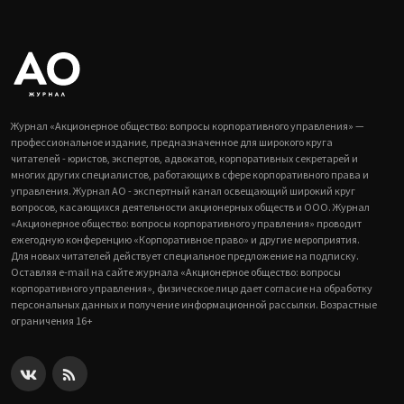
Журнал «Акционерное общество: вопросы корпоративного управления» —
профессиональное издание, предназначенное для широкого круга
читателей - юристов, экспертов, адвокатов, корпоративных секретарей и
многих других специалистов, работающих в сфере корпоративного права и
управления. Журнал АО - экспертный канал освещающий широкий круг
вопросов, касающихся деятельности акционерных обществ и ООО. Журнал
«Акционерное общество: вопросы корпоративного управления» проводит
ежегодную конференцию «Корпоративное право» и другие мероприятия.
Для новых читателей действует специальное предложение на подписку.
Оставляя e-mail на сайте журнала «Акционерное общество: вопросы
корпоративного управления», физическое лицо дает согласие на обработку
персональных данных и получение информационной рассылки. Возрастные
ограничения 16+