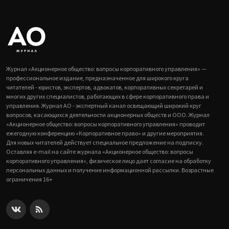
Журнал «Акционерное общество: вопросы корпоративного управления» —
профессиональное издание, предназначенное для широкого круга
читателей - юристов, экспертов, адвокатов, корпоративных секретарей и
многих других специалистов, работающих в сфере корпоративного права и
управления. Журнал АО - экспертный канал освещающий широкий круг
вопросов, касающихся деятельности акционерных обществ и ООО. Журнал
«Акционерное общество: вопросы корпоративного управления» проводит
ежегодную конференцию «Корпоративное право» и другие мероприятия.
Для новых читателей действует специальное предложение на подписку.
Оставляя e-mail на сайте журнала «Акционерное общество: вопросы
корпоративного управления», физическое лицо дает согласие на обработку
персональных данных и получение информационной рассылки. Возрастные
ограничения 16+