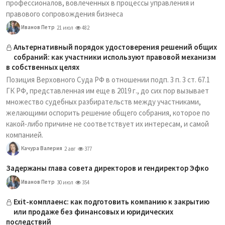
профессионалов, вовлеченных в процессы управления и
правового сопровождения бизнеса
Иванов Петр
21 июл
482
Альтернативный порядок удостоверения решений общих
собраний: как участники используют правовой механизм
в собственных целях
Позиция Верховного Суда РФ в отношении подп. 3 п. 3 ст. 67.1
ГК РФ, представленная им еще в 2019 г., до сих пор вызывает
множество судебных разбирательств между участниками,
желающими оспорить решение общего собрания, которое по
какой-либо причине не соответствует их интересам, и самой
компанией.
Качура Валерия
2 авг
377
Задержаны глава совета директоров и гендиректор Эфко
Иванов Петр
30 июл
354
Exit-комплаенс: как подготовить компанию к закрытию
или продаже без финансовых и юридических
последствий