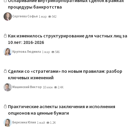
Оспаривание внутрикорпоративных сделок в рамках
процедуры банкротства
Сергеева Софья
1 мар
542
Как изменилось структурирование для частных лиц за
10 лет: 2016-2026
Круглова Людмила
1 мар
546
Сделки со «стратегами» по новым правилам: разбор
ключевых изменений
Машинский Виктор
10 июн
2.4K
Практические аспекты заключения и исполнения
опционов на ценные бумаги
Березина Юлия
1 май
1.2K