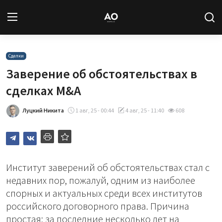
Вход
Регистрация
Сделки
Заверение об обстоятельствах в
Новости
сделках M&A
Статьи
Луцкий Никита
1 авг, 25 - 00:44
4 авг, 25 - 11:40
608
Авторы
Архив
Институт заверений об обстоятельствах стал с
недавних пор, пожалуй, одним из наиболее
База знаний
спорных и актуальных среди всех институтов
российского договорного права. Причина
Подписка
простая: за последние несколько лет на