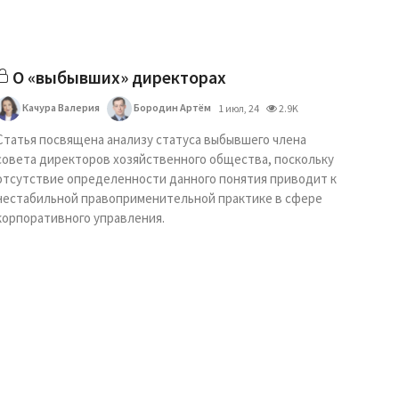
О «выбывших» директорах
Качура Валерия
Бородин Артём
1 июл, 24
2.9K
Статья посвящена анализу статуса выбывшего члена
совета директоров хозяйственного общества, поскольку
отсутствие определенности данного понятия приводит к
нестабильной правоприменительной практике в сфере
корпоративного управления.