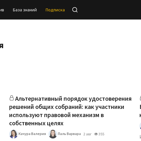
ив
База знаний
Подписка
я
Альтернативный порядок удостоверения
решений общих собраний: как участники
используют правовой механизм в
собственных целях
Качура Валерия
Паль Варвара
2 авг
355