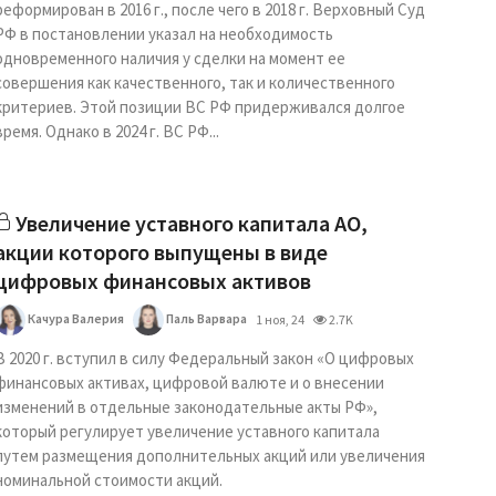
реформирован в 2016 г., после чего в 2018 г. Верховный Суд
РФ в постановлении указал на необходимость
одновременного наличия у сделки на момент ее
совершения как качественного, так и количественного
критериев. Этой позиции ВС РФ придерживался долгое
время. Однако в 2024 г. ВС РФ...
Увеличение уставного капитала АО,
акции которого выпущены в виде
цифровых финансовых активов
Качура Валерия
Паль Варвара
1 ноя, 24
2.7K
В 2020 г. вступил в силу Федеральный закон «О цифровых
финансовых активах, цифровой валюте и о внесении
изменений в отдельные законодательные акты РФ»,
который регулирует увеличение уставного капитала
путем размещения дополнительных акций или увеличения
номинальной стоимости акций.