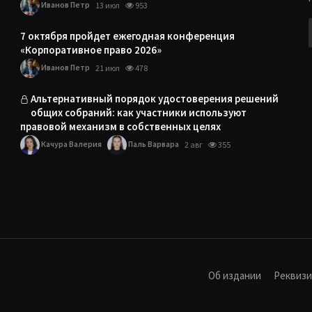
Иванов Петр
13 июл
953
7 октября пройдет ежегодная конференция
«Корпоративное право 2026»
Иванов Петр
21 июл
478
Альтернативный порядок удостоверения решений
общих собраний: как участники используют
правовой механизм в собственных целях
Качура Валерия
Паль Варвара
2 авг
355
Об издании
Реквиз