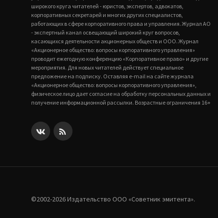
широкого круга читателей - юристов, экспертов, адвокатов,
корпоративных секретарей и многих других специалистов,
работающих в сфере корпоративного права и управления. Журнал АО
- экспертный канал освещающий широкий круг вопросов,
касающихся деятельности акционерных обществ и ООО. Журнал
«Акционерное общество: вопросы корпоративного управления»
проводит ежегодную конференцию «Корпоративное право» и другие
мероприятия. Для новых читателей действует специальное
предложение на подписку. Оставляя e-mail на сайте журнала
«Акционерное общество: вопросы корпоративного управления»,
физическое лицо дает согласие на обработку персональных данных и
получение информационной рассылки. Возрастные ограничения 16+
©2002-2026 Издательство ООО «‎Советник эмитента».