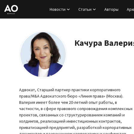
Новости
Статьи
Авторы
Арх
Вход
Регистрация
Качура Валери
Новости
Статьи
Авторы
Адвокат, Старший партнер практики корпоративного
права/M&A Адвокатского бюро «Линия права» (Москва).
Архив
Валерия имеет более чем 20-летний опыт работы, в
частности, в сфере правового сопровождения комплексных
проектов, связанных со структурированием компаний и
База знаний
холдингов, реализацией инвестиционных контрактов,
приватизацией предприятий, разработкой корпоративных
Подписка
документов и разрешением корпоративных конфликтов.