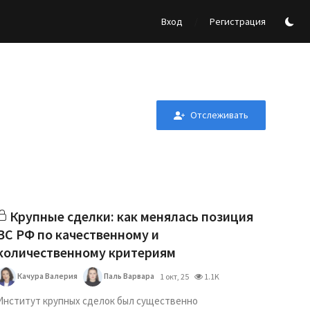
/
Вход
Регистрация
Отслеживать
Крупные сделки: как менялась позиция
ВС РФ по качественному и
количественному критериям
Качура Валерия
Паль Варвара
1 окт, 25
1.1K
Институт крупных сделок был существенно