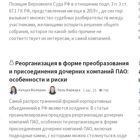
Позиция Верховного Суда РФ в отношении подп. 3 п. 3 ст.
67.1 ГК РФ, представленная им еще в 2019 г., до сих пор
вызывает множество судебных разбирательств между
участниками, желающими оспорить решение общего
собрания, которое по какой-либо причине не
соответствует их интересам, и самой компанией.
Реорганизация в форме преобразования
и присоединения дочерних компаний ПАО:
особенности и риски
Качура Валерия
Паль Варвара
1 авг, 25
742
Самой распространенной формой корпоративных
объединений в РФ являются холдинги. В статье
проанализирована процедура реорганизации дочерних
компаний ПАО, особенности реорганизации в форме
присоединения дочерних компаний ПАО, включая
подводные камни, с которыми можно столкнуться в ходе