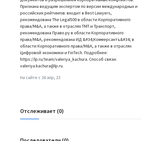
Признана ведущим экспертом по версии международных и
российских рейтингов: входит в Best Lawyers,
рекомендована The Legal500 в области Корпоративного
права/M&A, а также в отраслях TMT и Транспорт,
рекомендована Право.ру в области Корпоративного
права/M&A, рекомендована ИД &#34;Коммерсантъ&#34; в
области Корпоративного права/M&A, а также в отраслях
Цифровой экономики и FinTech. Подробнее:
https://lp.ru/team/valeriya_kachura. Способ связи:
valeriya.kachura@lp.ru.
На сайте с 26 апр, 23
Отслеживает (0)
Последователи (0)