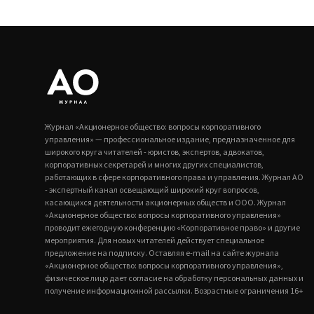
Журнал «Акционерное общество: вопросы корпоративного
управления» — профессиональное издание, предназначенное для
широкого круга читателей - юристов, экспертов, адвокатов,
корпоративных секретарей и многих других специалистов,
работающих в сфере корпоративного права и управления. Журнал АО
- экспертный канал освещающий широкий круг вопросов,
касающихся деятельности акционерных обществ и ООО. Журнал
«Акционерное общество: вопросы корпоративного управления»
проводит ежегодную конференцию «Корпоративное право» и другие
мероприятия. Для новых читателей действует специальное
предложение на подписку. Оставляя e-mail на сайте журнала
«Акционерное общество: вопросы корпоративного управления»,
физическое лицо дает согласие на обработку персональных данных и
получение информационной рассылки. Возрастные ограничения 16+