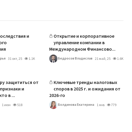
оследствия и
Открытие и корпоративное
ого
управление компании в
ния
Международном Финансово...
рья
Бедросов Владислав
31 окт, 25
1.1K
21 май, 25
1.6K
ру защититься от
Ключевые тренды налоговых
 признаки и
споров в 2025 г. и ожидания от
о в ...
2026-го
Болдинова Екатерина
1 июн
518
1 янв
779