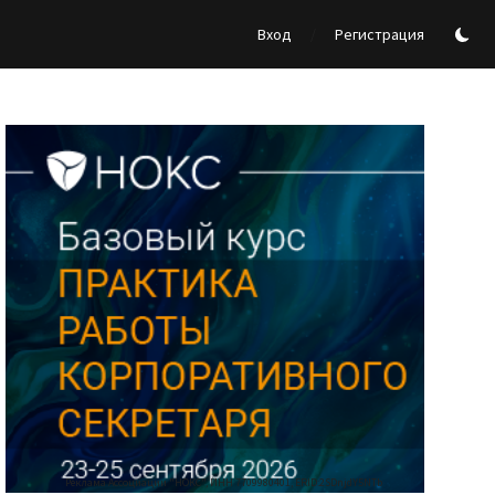
/
Вход
Регистрация
Реклама Ассоциации "НОКС", ИНН 7709980401, ERID:2SDnjdY5NTb