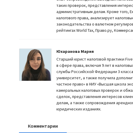
таких проверок, представления интерес
административным делам. Кроме того, Е
налогового права, анализирует налогов
законодательства о валютном регулиров
рейтингах World Tax, Право.ру, Коммерса
Юхаранова Мария
Старший юрист налоговой практики Five 
в сфере права, включая 9 лет в налогов
службы Российской Федерации 3 класса
университет, а также получила дополн
частное право» в НИУ «Высшая школа э
камеральных налоговых проверок и обжа
сделок, представления интересов клиен
делам, а также сопровождения арендног
юридических изданиях.
Комментарии