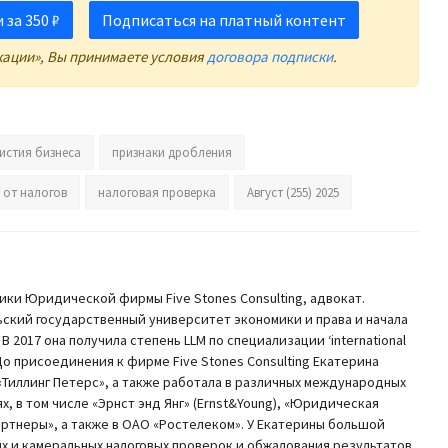
за 350 ₽
Подписаться на платный контент
кации», Вы принимаете условия
договора подписки
.
истия бизнеса
признаки дробления
 от налогов
налоговая проверка
Август (255) 2025
ики Юридической фирмы Five Stones Consulting, адвокат.
ьский государственный университет экономики и права и начала
В 2017 она получила степень LLM по специализации ‘international
n. До присоединения к фирме Five Stones Consulting Екатерина
«Тиллинг Петерс», а также работала в различных международных
, в том числе «Эрнст энд Янг» (Ernst&Young), «Юридическая
артнеры», а также в ОАО «Ростелеком». У Екатерины большой
х и камеральных налоговых проверок и обжалования результатов