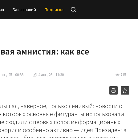
ив
База знаний
Подписка
вая амнистия: как все
 авг, 25 - 00:55
4 авг, 25 - 11:30
715
слышал, наверное, только ленивый: новости о
 в которых основные фигуранты использовали
не сходили с первых полос информационных
аговорили особенно активно — идея Президента
шегося» бизнеса, прозвучавшая в послании