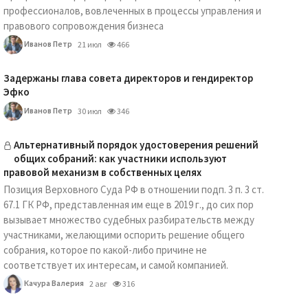
профессионалов, вовлеченных в процессы управления и
правового сопровождения бизнеса
Иванов Петр
21 июл
466
Задержаны глава совета директоров и гендиректор
Эфко
Иванов Петр
30 июл
346
Альтернативный порядок удостоверения решений
общих собраний: как участники используют
правовой механизм в собственных целях
Позиция Верховного Суда РФ в отношении подп. 3 п. 3 ст.
67.1 ГК РФ, представленная им еще в 2019 г., до сих пор
вызывает множество судебных разбирательств между
участниками, желающими оспорить решение общего
собрания, которое по какой-либо причине не
соответствует их интересам, и самой компанией.
Качура Валерия
2 авг
316