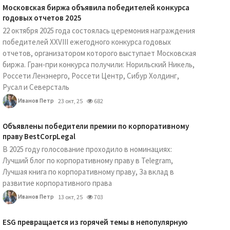
Московская биржа объявила победителей конкурса
годовых отчетов 2025
22 октября 2025 года состоялась церемония награждения
победителей XXVIII ежегодного конкурса годовых
отчетов, организатором которого выступает Московская
биржа. Гран-при конкурса получили: Норильский Никель,
Россети Ленэнерго, Россети Центр, Сибур Холдинг,
Русал и Северсталь
Иванов Петр
23 окт, 25
682
Объявлены победители премии по корпоративному
праву BestCorpLegal
В 2025 году голосование проходило в номинациях:
Лучший блог по корпоративному праву в Telegram,
Лучшая книга по корпоративному праву, За вклад в
развитие корпоративного права
Иванов Петр
13 окт, 25
703
ESG превращается из горячей темы в непопулярную