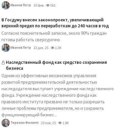
Иванов Петр
20 фев
561
В Госдуму внесен законопроект, увеличивающий
верхний предел по переработкам до 240 часов в год
Согласно пояснительной записке, около 90% граждан
готовы работать сверхурочно
Иванов Петр
22 дек, 25
1.3K
Наследственный фонд как средство сохранения
бизнеса
Одним из эффективных механизмов управления
развитой предпринимательской деятельностью
наследодателя выступает учреждение наследственного
фонда. Учреждение наследственного фонда как
правового института призвано не только разрешить
личные проблемы предпринимателя, но и сохранить
функционирующий бизнес...
Терехин Филипп
25 ноя, 25
1.8K