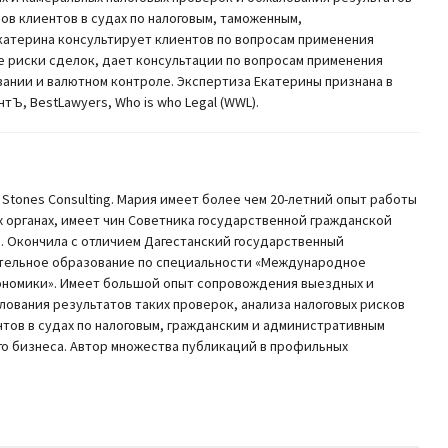
ов клиентов в судах по налоговым, таможенным,
катерина консультирует клиентов по вопросам применения
ые риски сделок, дает консультации по вопросам применения
ании и валютном контроле. Экспертиза Екатерины признана в
нтЪ, BestLawyers, Who is who Legal (WWL).
Stones Consulting. Мария имеет более чем 20-летний опыт работы
ых органах, имеет чин Советника государственной гражданской
. Окончила с отличием Дагестанский государственный
ительное образование по специальности «Международное
кономики». Имеет большой опыт сопровождения выездных и
лования результатов таких проверок, анализа налоговых рисков
тов в судах по налоговым, гражданским и административным
о бизнеса. Автор множества публикаций в профильных