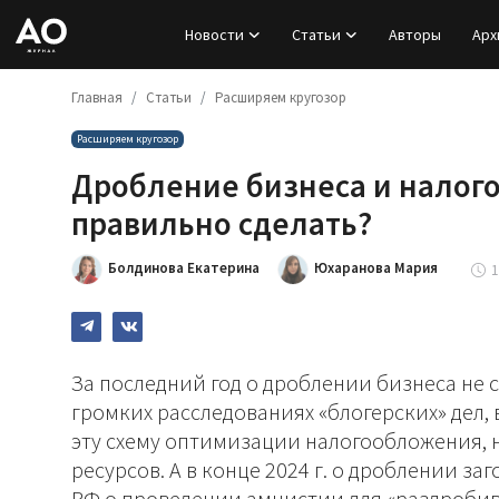
Новости
Статьи
Авторы
Арх
Главная
Статьи
Расширяем кругозор
Вход
Расширяем кругозор
Регистрация
Дробление бизнеса и налого
Новости
правильно сделать?
Статьи
Болдинова Екатерина
Юхаранова Мария
1
Авторы
Архив
За последний год о дроблении бизнеса не 
громких расследованиях «блогерских» дел,
База знаний
эту схему оптимизации налогообложения, 
ресурсов. А в конце 2024 г. о дроблении з
Подписка
РФ о проведении амнистии для «раздробив