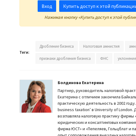
Вход
Купить доступ к этой публикации 
Нажимая кнопку «Купить доступ к этой публи
Дробление бизнеса
Налоговая амнистия
амн
Теги:
признаки дробления бизнеса
ФНС
уклонение
Болдинова Екатерина
Партнер, руководитель налоговой практ
Екатерина с отличием закончила Байкал
практическую деятельность в 2002 году. 
business taxation’ в University of Londo
возглавляла налоговую практику фирмы 
юридических и консалтинговых компаниях
фирма ЮСТ» и «Пепеляев, Гольцблат и п
опыт сопровождения выездных налоговы