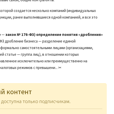
и которой создается несколько компаний (индивидуальных
кции, ранее выполнявшиеся одной компанией, и все это
е
—
закон № 176-ФЗ) определение понятия «дробления»
76-ФЗ дробление бизнеса — разделение единой
формально самостоятельными лицами (организациями,
й статье — группа лиц), в отношении которых
правленное исключительно или преимущественно на
налоговых режимов с превышени... ✂
й контент
 доступна только подписчикам.