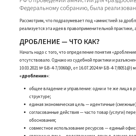
Федеральному собранию, была реализована
Рассмотрим, что подразумевает под «амнистией за дробл
реализуется эта идея в правоприменительной практике, 
ДРОБЛЕНИЕ — ЧТО КАК?
Начать надо с того, что определение понятия «дробление
отсутствовало. Однако из судебной практики и разъяснен
10.03.2021 № БВ-4-7/3060@, от 16.07.2024 № БВ-4-7/8051@
«дробления»
:
общее владение и управление: одни и те же лица в 
структуре;
единая экономическая цель — идентичные (смежные)
согласованные действия — часто товар (услуги) пере
обоснования;
совместное использование ресурсов — единый офис, 
связанные лица — родственники, друзья, давние дел