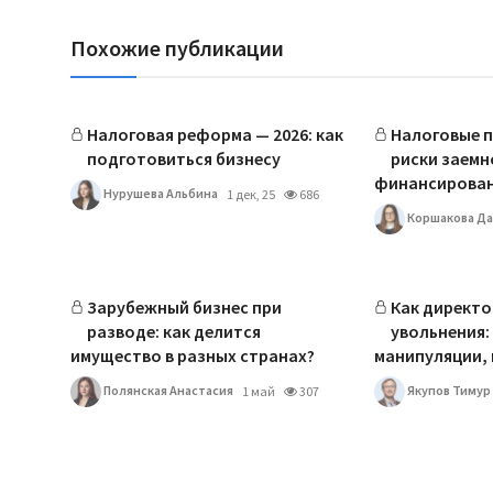
Похожие публикации
Налоговая реформа — 2026: как
Налоговые п
подготовиться бизнесу
риски заемн
финансирова
Нурушева Альбина
1 дек, 25
686
Коршакова Да
Зарубежный бизнес при
Как директо
разводе: как делится
увольнения:
имущество в разных странах?
манипуляции, кт
Полянская Анастасия
Якупов Тимур
1 май
307