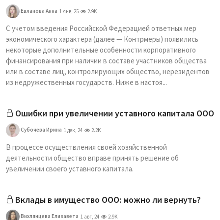
Евланова Анна
1 янв, 25
2.9K
С учетом введения Российской Федерацией ответ­ных мер
экономического характера (далее — Контр­меры) появились
некоторые дополнительные особенности корпоративного
финансирования при наличии в составе участников общества
или в составе лиц, контролирующих общество, нерезидентов
из недружественных государств. Ниже в настоя...
Ошибки при увеличении уставного капитала ООО
Субочева Ирина
1 дек, 24
2.2K
В процессе осуществления своей хозяйственной
деятельности общество вправе принять решение об
увеличении своего уставного капитала.
Вклады в имущество ООО: можно ли вернуть?
Вихлянцева Елизавета
1 авг, 24
2.9K