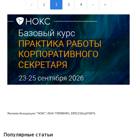
‹
1
2
3
4
›
»
Реклама Ассоциации "НОКС", ИНН 7709980401, ERID:2SDnjdY5NTb
Популярные статьи