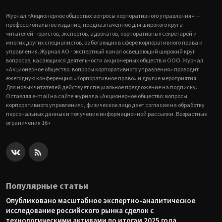
Журнал «Акционерное общество: вопросы корпоративного управления» —
профессиональное издание, предназначенное для широкого круга
читателей - юристов, экспертов, адвокатов, корпоративных секретарей и
многих других специалистов, работающих в сфере корпоративного права и
управления. Журнал АО - экспертный канал освещающий широкий круг
вопросов, касающихся деятельности акционерных обществ и ООО. Журнал
«Акционерное общество: вопросы корпоративного управления» проводит
ежегодную конференцию «Корпоративное право» и другие мероприятия.
Для новых читателей действует специальное предложение на подписку.
Оставляя e-mail на сайте журнала «Акционерное общество: вопросы
корпоративного управления», физическое лицо дает согласие на обработку
персональных данных и получение информационной рассылки. Возрастные
ограничения 16+
Популярные статьи
Опубликовано масштабное экспертно-аналитическое
исследование российского рынка сделок с
технологическими активами по итогам 2025 года