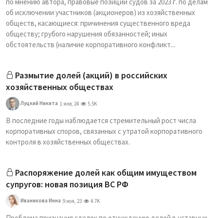
по мнению автора, правовые позиции судов за 2023 г. по делам
об исключении участников (акционеров) из хозяйственных
обществ, касающиеся: причинения существенного вреда
обществу; грубого нарушения обязанностей; иных
обстоятельств (наличие корпоративного конфликт...
Размытие долей (акций) в российских
хозяйственных обществах
Луцкий Никита
1 янв, 24
5.5K
В последние годы наблюдается стремительный рост числа
корпоративных споров, связанных с утратой корпоративного
контроля в хозяйственных обществах.
Распоряжение долей как общим имуществом
супругов: новая позиция ВС РФ
Иваникова Инна
9 ноя, 23
4.7K
Проблема признания сделок по отчуждению долей в уставных