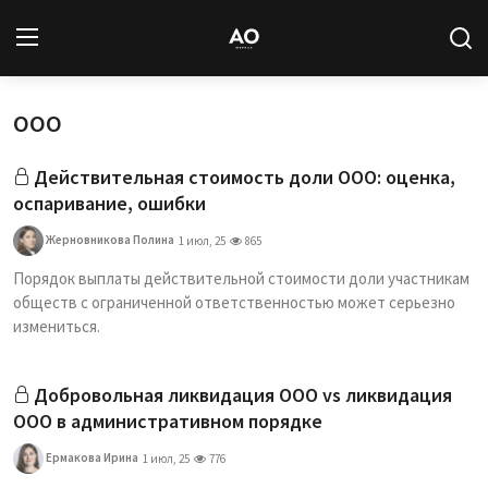
ООО
Вход
Регистрация
Действительная стоимость доли ООО: оценка,
Новости
оспаривание, ошибки
Статьи
Жерновникова Полина
1 июл, 25
865
Порядок выплаты действительной стоимости доли участникам
Авторы
обществ с ограниченной ответственностью может серьезно
измениться.
Архив
Добровольная ликвидация ООО vs ликвидация
База знаний
ООО в административном порядке
Подписка
Ермакова Ирина
1 июл, 25
776