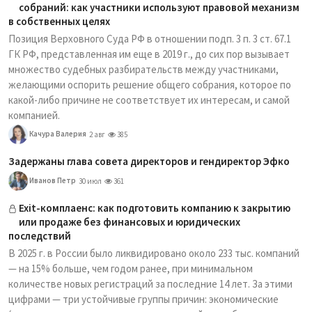
собраний: как участники используют правовой механизм
в собственных целях
Позиция Верховного Суда РФ в отношении подп. 3 п. 3 ст. 67.1
ГК РФ, представленная им еще в 2019 г., до сих пор вызывает
множество судебных разбирательств между участниками,
желающими оспорить решение общего собрания, которое по
какой-либо причине не соответствует их интересам, и самой
компанией.
Качура Валерия
2 авг
385
Задержаны глава совета директоров и гендиректор Эфко
Иванов Петр
30 июл
361
Exit-комплаенс: как подготовить компанию к закрытию
или продаже без финансовых и юридических
последствий
В 2025 г. в России было ликвидировано около 233 тыс. компаний
— на 15% больше, чем годом ранее, при минимальном
количестве новых регистраций за последние 14 лет. За этими
цифрами — три устойчивые группы причин: экономические