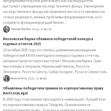
предпринимательской деятельностью наследодателя
выступает учреждение наследственного фонда. Учреждение
наследственного фонда как правового института призвано не
только разрешить личные проблемы предпринимателя, но и
сохранить функционирующий бизнес...
Терехин Филипп
25 ноя, 25
1.8K
Московская биржа объявила победителей конкурса
годовых отчетов 2025
22 октября 2025 года состоялась церемония награждения
победителей XXVIII ежегодного конкурса годовых отчетов,
организатором которого выступает Московская биржа. Гран-
при конкурса получили: Норильский Никель, Россети
Ленэнерго, Россети Центр, Сибур Холдинг, Русал и Северсталь
Иванов Петр
23 окт, 25
686
Объявлены победители премии по корпоративному праву
BestCorpLegal
В 2025 году голосование проходило в номинациях: Лучший блог
по корпоративному праву в Telegram, Лучшая книга по
корпоративному праву, За вклад в развитие корпоративного