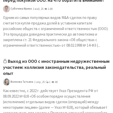
перед покупкой ООО: на что обратить внимание?
Субочева Ирина
1 май, 25
1.6K
Одним из самых популярных видов M&A-сделок по праву
считается купля-продажа долей в уставном капитале
российских обществ с ограниченной ответственностью (ООО).
Эта процедура доведена практически до автоматизма и
закреплена ст. 21 Федерального закона «Об обществах с
ограниченной ответственностью» от 08.02.1998 № 14-ФЗ (...
Выход из ООО с иностранным недружественным
участием: коллизия законодательства, реальный
опыт
Волкова Татьянa
1 апр, 25
1
4K
Как известно, с 2022 г. действует Указ Президента РФ от
08.09.2022 № 618 «Об особом порядке осуществления
(исполнения) отдельных видов сделок (операций) между
некоторыми лицами» (далее — Указ № 618), который обязывает
согласовывать ряд сделок с Правительственной комиссией по