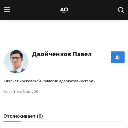
Вход
Регистрация
Новости
Двойченков Павел
Статьи
Авторы
Адвокат московской коллегии адвокатов «Асгард»
Архив
На сайте с 3 окт, 20
База знаний
Отслеживает (0)
Подписка