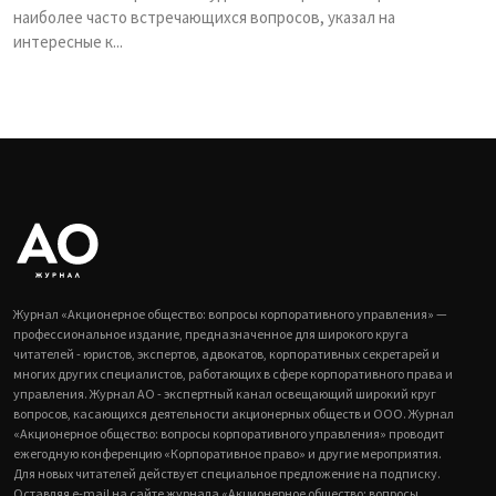
наиболее часто встречающихся вопросов, указал на
интересные к...
Журнал «Акционерное общество: вопросы корпоративного управления» —
профессиональное издание, предназначенное для широкого круга
читателей - юристов, экспертов, адвокатов, корпоративных секретарей и
многих других специалистов, работающих в сфере корпоративного права и
управления. Журнал АО - экспертный канал освещающий широкий круг
вопросов, касающихся деятельности акционерных обществ и ООО. Журнал
«Акционерное общество: вопросы корпоративного управления» проводит
ежегодную конференцию «Корпоративное право» и другие мероприятия.
Для новых читателей действует специальное предложение на подписку.
Оставляя e-mail на сайте журнала «Акционерное общество: вопросы