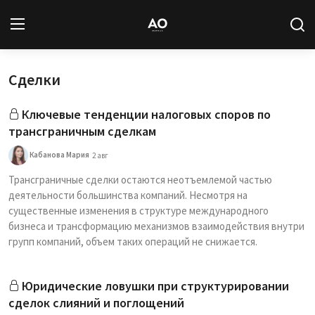
Сделки
Вход
Регистрация
Ключевые тенденции налоговых споров по
Новости
трансграничным сделкам
Статьи
Кабанова Мария
2 авг
Трансграничные сделки остаются неотъемлемой частью
Авторы
деятельности большинства компаний. Несмотря на
существенные изменения в структуре международного
Архив
бизнеса и трансформацию механизмов взаимодействия внутри
групп компаний, объем таких операций не снижается.
База знаний
Юридические ловушки при структурировании
Подписка
сделок слияний и поглощений