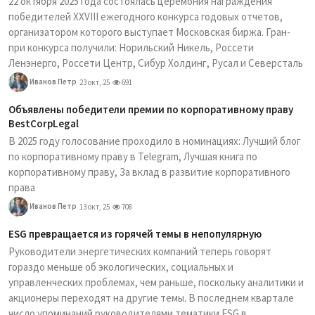
22 октября 2025 года состоялась церемония награждения
победителей XXVIII ежегодного конкурса годовых отчетов,
организатором которого выступает Московская биржа. Гран-
при конкурса получили: Норильский Никель, Россети
Ленэнерго, Россети Центр, Сибур Холдинг, Русал и Северсталь
Иванов Петр
23 окт, 25
691
Объявлены победители премии по корпоративному праву
BestCorpLegal
В 2025 году голосование проходило в номинациях: Лучший блог
по корпоративному праву в Telegram, Лучшая книга по
корпоративному праву, За вклад в развитие корпоративного
права
Иванов Петр
13 окт, 25
708
ESG превращается из горячей темы в непопулярную
Руководители энергетических компаний теперь говорят
гораздо меньше об экологических, социальных и
управленческих проблемах, чем раньше, поскольку аналитики и
акционеры переходят на другие темы. В последнем квартале
число упоминаний руководителями тематики ESG в