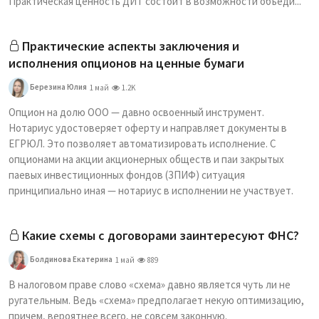
Практическая ценность ДИТ состоит в возможности объеди...
Практические аспекты заключения и
исполнения опционов на ценные бумаги
Березина Юлия
1 май
1.2K
Опцион на долю ООО — давно освоенный инструмент.
Нотариус удостоверяет оферту и направляет документы в
ЕГРЮЛ. Это позволяет автоматизировать исполнение. С
опционами на акции акционерных обществ и паи закрытых
паевых инвестиционных фондов (ЗПИФ) ситуация
принципиально иная — нотариус в исполнении не участвует.
Какие схемы с договорами заинтересуют ФНС?
Болдинова Екатерина
1 май
889
В налоговом праве слово «схема» давно является чуть ли не
ругательным. Ведь «схема» предполагает некую оптимизацию,
причем, вероятнее всего, не совсем законную.