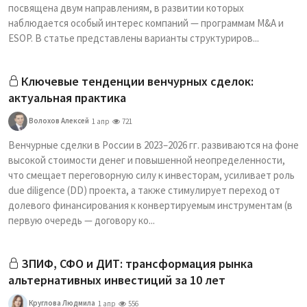
посвящена двум направлениям, в развитии которых
наблюдается особый интерес компаний — программам M&A и
ESOP. В статье представлены варианты структуриров...
Ключевые тенденции венчурных сделок:
актуальная практика
Волохов Алексей
1 апр
721
Венчурные сделки в России в 2023–2026 гг. развиваются на фоне
высокой стоимости денег и повышенной неопределенности,
что смещает переговорную силу к инвесторам, усиливает роль
due diligence (DD) проекта, а также стимулирует переход от
долевого финансирования к конвертируемым инструментам (в
первую очередь — договору ко...
ЗПИФ, СФО и ДИТ: трансформация рынка
альтернативных инвестиций за 10 лет
Круглова Людмила
1 апр
556