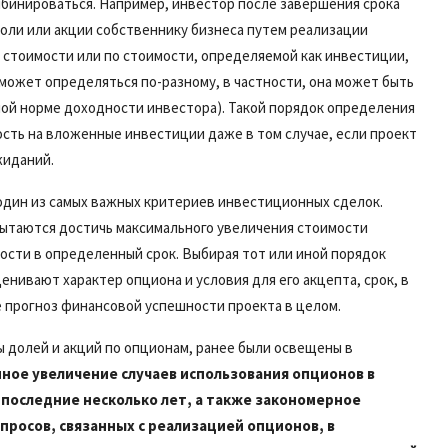
бинироваться. Например, инвестор после завершения срока
оли или акции собственнику бизнеса путем реализации
й стоимости или по стоимости, определяемой как инвестиции,
может определяться по-разному, в частности, она может быть
мой норме доходности инвестора). Такой порядок определения
ть на вложенные инвестиции даже в том случае, если проект
жиданий.
дин из самых важных критериев инвестиционных сделок.
ытаются достичь максимального увеличения стоимости
ности в определенный срок. Выбирая тот или иной порядок
нивают характер опциона и условия для его акцепта, срок, в
е прогноз финансовой успешности проекта в целом.
 долей и акций по опционам, ранее были освещены в
ное увеличение случаев использования опционов в
а последние несколько лет, а также закономерное
просов, связанных с реализацией опционов, в