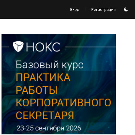
/
Вход
Регистрация
Реклама Ассоциации "НОКС", ИНН 7709980401, ERID:2SDnjdY5NTb