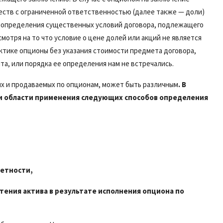
еств с ограниченной ответственностью (далее также — доли)
я определения существенных условий договора, подлежащего
мотря на то что условие о цене долей или акций не является
ктике опционы без указания стоимости предмета договора,
, или порядка ее определения нам не встречались.
х и продаваемых по опционам, может быть различным
. В
 и области применения следующих способов определения
четности,
ения актива в результате исполнения опциона по