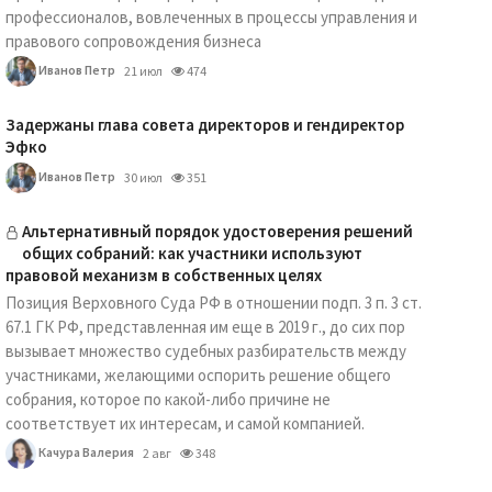
профессионалов, вовлеченных в процессы управления и
правового сопровождения бизнеса
Иванов Петр
21 июл
474
Задержаны глава совета директоров и гендиректор
Эфко
Иванов Петр
30 июл
351
Альтернативный порядок удостоверения решений
общих собраний: как участники используют
правовой механизм в собственных целях
Позиция Верховного Суда РФ в отношении подп. 3 п. 3 ст.
67.1 ГК РФ, представленная им еще в 2019 г., до сих пор
вызывает множество судебных разбирательств между
участниками, желающими оспорить решение общего
собрания, которое по какой-либо причине не
соответствует их интересам, и самой компанией.
Качура Валерия
2 авг
348