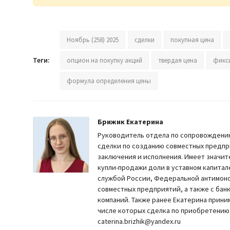
Ноябрь (258) 2025
сделки
покупная цена
Теги:
опцион на покупку акций
твердая цена
фикс
формула определения цены
Брижик Екатерина
Руководитель отдела по сопровождению
сделки по созданию совместных предпр
заключения и исполнения. Имеет значи
купли-продажи доли в уставном капитал
службой России, Федеральной антимоно
совместных предприятий, а также с ба
компаний. Также ранее Екатерина прини
числе которых сделка по приобретению 
caterina.brizhik@yandex.ru