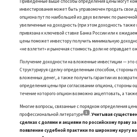
Приведенные выше способы определения цены могут ком
инвестирования может быть управомочен продать свои д
опциона пут по наибольшей из двух величин: по рыночно
увеличенные на доходность (при этом доходность также 
привязана к ключевой ставке Банка России или к ожидае
цены поможет инвестору получить минимальную доходнос
«не взлетит» и рыночная стоимость доли не оправдает о
Получение доходности на вложенные инвестиции — это о
Структурируя сделку определенным способом, стороны п
вложенных денег, а также получить гарантии их возврат
определения цены при согласовании опциона, стороны оце
течение которого опцион возможно акцептовать, а такж
Многие вопросы, связанные с порядком определения цены
1
профессиональной литературе
.
Учитывая существен
сделках с долями и акциями по российскому праву з
появление судебной практики по широкому кругу во