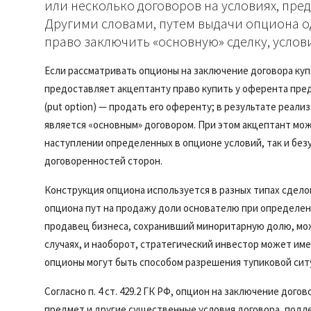
или несколько договоров на условиях, преду
Другими словами, путем выдачи опциона о
право заключить «основную» сделку, услов
Если рассматривать опционы на заключение договора купл
предоставляет акцептанту право купить у оферента пре
(put option) — продать его оференту; в результате реал
является «основным» договором. При этом акцептант мо
наступлении определенных в опционе условий, так и без
договоренностей сторон.
Конструкция опциона используется в разных типах сдел
опциона пут на продажу доли основателю при определен
продавец бизнеса, сохранивший миноритарную долю, мо
случаях, и наоборот, стратегический инвестор может им
опционы могут быть способом разрешения тупиковой ситу
Согласно п. 4 ст. 429.2 ГК РФ, опцион на заключение до
предмет и другие существенные условия договора, подл