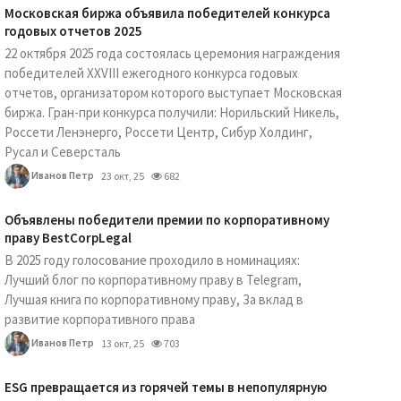
Московская биржа объявила победителей конкурса
годовых отчетов 2025
22 октября 2025 года состоялась церемония награждения
победителей XXVIII ежегодного конкурса годовых
отчетов, организатором которого выступает Московская
биржа. Гран-при конкурса получили: Норильский Никель,
Россети Ленэнерго, Россети Центр, Сибур Холдинг,
Русал и Северсталь
Иванов Петр
23 окт, 25
682
Объявлены победители премии по корпоративному
праву BestCorpLegal
В 2025 году голосование проходило в номинациях:
Лучший блог по корпоративному праву в Telegram,
Лучшая книга по корпоративному праву, За вклад в
развитие корпоративного права
Иванов Петр
13 окт, 25
703
ESG превращается из горячей темы в непопулярную