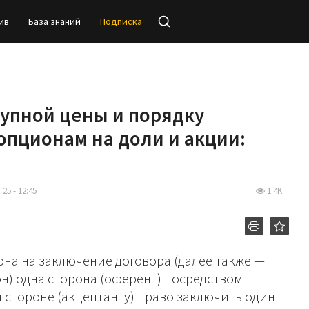
ив
База знаний
Подписка
упной цены и порядку
опционам на доли и акции:
 25 - 12:45
1.4K
на на заключение договора (далее также —
н) одна сторона (оферент) посредством
 стороне (акцептанту) право заключить один