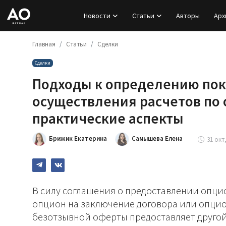
Новости
Статьи
Авторы
Арх
Главная
Статьи
Сделки
Вход
Сделки
Регистрация
Подходы к определению пок
Новости
осуществления расчетов по 
практические аспекты
Статьи
Брижик Екатерина
Самышева Елена
31 окт,
Авторы
Архив
В силу соглашения о предоставлении опцио
База знаний
опцион на заключение договора или опцио
безотзывной оферты предоставляет другой
Подписка