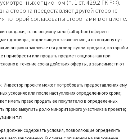
смотренных опционом (п. 1 ст. 429.2 ГК РФ).
дна сторона предоставляет другой стороне
ия которой согласованы сторонами в опционе.
и-продажи, то по опциону колл (call option) оферент
дмет договора, подлежащего заключению, а по опциону пут
изации опциона заключается договор купли-продажи, который и
жет приобрести или продать предмет опциона как при
условно в течение срока действия оферты, в зависимости от
ок. Инвестор проекта может потребовать предоставления ему
ных условиях или после наступления определенного срока;
жет иметь право продать ее покупателю в определенных
еть право выкупить долю миноритарного участника в проекте;
ации и т.п.
говора должен содержать условия, позволяющие определить
ежащего заключению. В случае с опционом на заключение