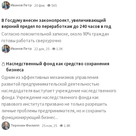
Иванов Петр
20 фев
565
В Госдуму внесен законопроект, увеличивающий
верхний предел по переработкам до 240 часов в год
Согласно пояснительной записке, около 90% граждан
готовы работать сверхурочно
Иванов Петр
22 дек, 25
1.3K
Наследственный фонд как средство сохранения
бизнеса
Одним из эффективных механизмов управления
развитой предпринимательской деятельностью
наследодателя выступает учреждение наследственного
фонда. Учреждение наследственного фонда как
правового института призвано не только разрешить
личные проблемы предпринимателя, но и сохранить
функционирующий бизнес...
Терехин Филипп
25 ноя, 25
1.8K