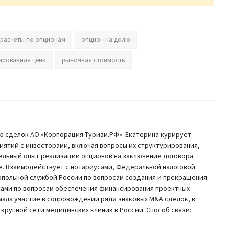
расчеты по опционам
опцион на долю
ированная цена
рыночная стоимость
 сделок АО «Корпорация Туризм.РФ». Екатерина курирует
иятий с инвесторами, включая вопросы их структурирования,
тельный опыт реализации опционов на заключение договора
е. Взаимодействует с нотариусами, Федеральной налоговой
польной службой России по вопросам создания и прекращения
нками по вопросам обеспечения финансирования проектных
мала участие в сопровождении ряда знаковых M&A сделок, в
крупной сети медицинских клиник в России. Способ связи: