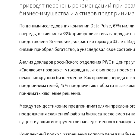
приводят перечень рекомендаций при реа
бизнес-имущества и активов предпринима
По данным исследования компании Data Pulse, 67% милли
очередь, оставшиеся 33% приобрели активы в порядке н
представлены 25 человек, возраст которых до 33 лет. Из
силами приобрел богатство, а унаследовал свое состояни
Анализ докладов российского отделения PWC и Центра у
«Сколково» позволяет утверждать, что вопросы преемст
немногих крупных бизнесменов. Как правило, передать к
предпринимателей, 47% предпочитают обратиться к комп
принимать ключевые решения.
Между тем достижение предпринимателями преклонного 
продолжения слаженной работы бизнеса после смерти н
существующих инструментов наследственного планиров
Комплексный подход разрешения вопроса передачи бизн