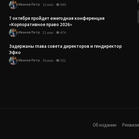
Иванов Петр
13 июл
949
7 октября пройдет ежегодная конференция
«Корпоративное право 2026»
Иванов Петр
21 июл
474
Задержаны глава совета директоров и гендиректор
Эфко
Иванов Петр
30 июл
351
Об издании
Реквиз