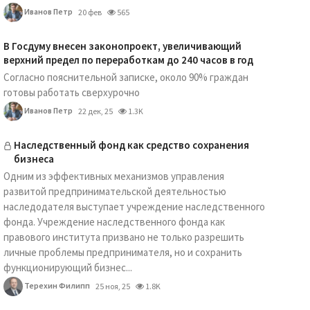
Иванов Петр
20 фев
565
В Госдуму внесен законопроект, увеличивающий
верхний предел по переработкам до 240 часов в год
Согласно пояснительной записке, около 90% граждан
готовы работать сверхурочно
Иванов Петр
22 дек, 25
1.3K
Наследственный фонд как средство сохранения
бизнеса
Одним из эффективных механизмов управления
развитой предпринимательской деятельностью
наследодателя выступает учреждение наследственного
фонда. Учреждение наследственного фонда как
правового института призвано не только разрешить
личные проблемы предпринимателя, но и сохранить
функционирующий бизнес...
Терехин Филипп
25 ноя, 25
1.8K