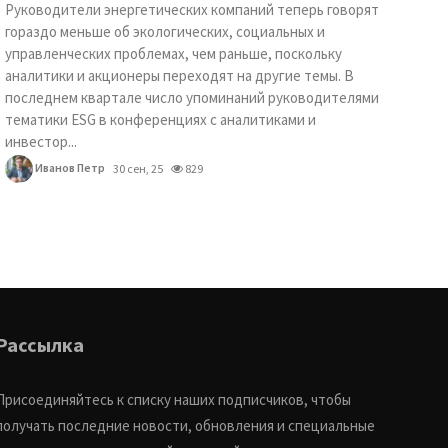
Руководители энергетических компаний теперь говорят
гораздо меньше об экологических, социальных и
управленческих проблемах, чем раньше, поскольку
аналитики и акционеры переходят на другие темы. В
последнем квартале число упоминаний руководителями
тематики ESG в конференциях с аналитиками и
инвестор...
Иванов Петр
30 сен, 25
829
Рассылка
Присоединяйтесь к списку наших подписчиков, чтобы
получать последние новости, обновления и специальные