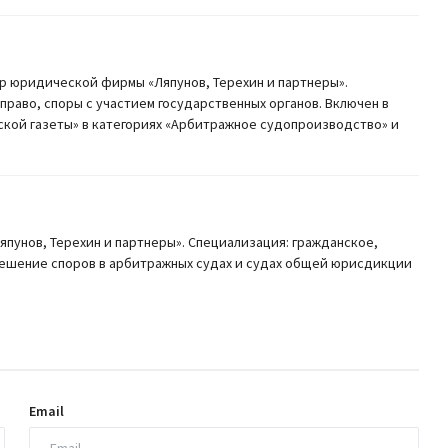
р юридической фирмы «Ляпунов, Терехин и партнеры».
право, споры с участием государственных органов. Включен в
ской газеты» в категориях «Арбитражное судопроизводство» и
унов, Терехин и партнеры». Специализация: гражданское,
решение споров в арбитражных судах и судах общей юрисдикции
Email