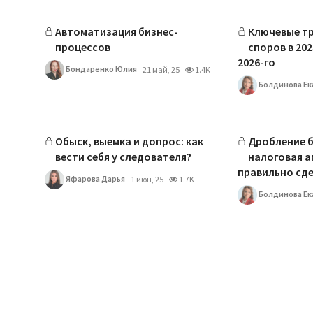
Автоматизация бизнес-
Ключевые т
процессов
споров в 202
2026-го
Бондаренко Юлия
21 май, 25
1.4K
Болдинова Ек
Обыск, выемка и допрос: как
Дробление б
вести себя у следователя?
налоговая а
правильно сд
Яфарова Дарья
1 июн, 25
1.7K
Болдинова Ек