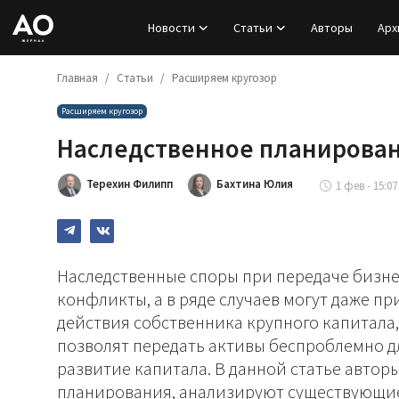
Новости
Статьи
Авторы
Арх
Главная
Статьи
Расширяем кругозор
Вход
Расширяем кругозор
Регистрация
Наследственное планирован
Новости
Терехин Филипп
Бахтина Юлия
1 фев - 15:07
Статьи
Авторы
Наследственные споры при передаче бизн
конфликты, а в ряде случаев могут даже пр
Архив
действия собственника крупного капитала,
позволят передать активы беспроблемно д
База знаний
развитие капитала. В данной статье автор
Подписка
планирования, анализируют существующие