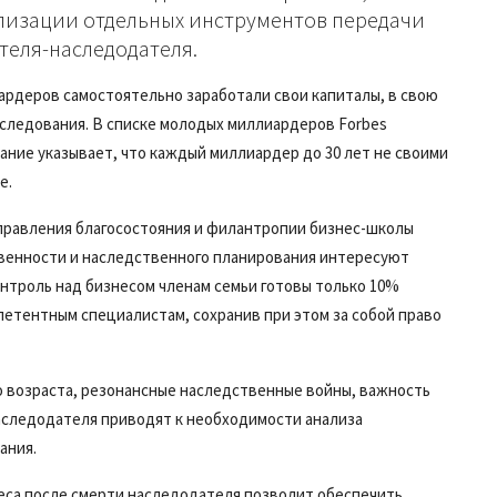
лизации отдельных инструментов передачи
теля-наследодателя.
ардеров самостоятельно заработали свои капиталы, в свою
аследования. В списке молодых миллиардеров Forbes
дание указывает, что каждый миллиардер до 30 лет не своими
е.
правления благосостояния и филантропии бизнес-школы
венности и наследственного планирования интересуют
онтроль над бизнесом членам семьи готовы только 10%
етентным специалистам, сохранив при этом за собой право
возраста, резонансные наследственные войны, важность
аследодателя приводят к необходимости анализа
ания.
еса после смерти наследодателя позволит обеспечить