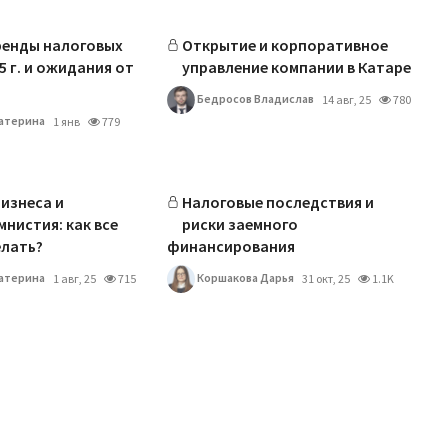
ренды налоговых
Открытие и корпоративное
5 г. и ожидания от
управление компании в Катаре
Бедросов Владислав
14 авг, 25
780
атерина
1 янв
779
изнеса и
Налоговые последствия и
мнистия: как все
риски заемного
елать?
финансирования
атерина
Коршакова Дарья
1 авг, 25
715
31 окт, 25
1.1K