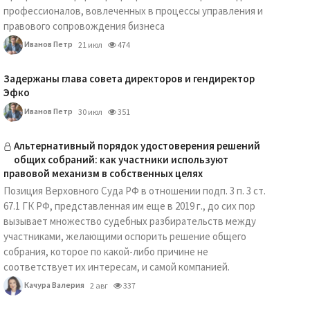
профессионалов, вовлеченных в процессы управления и
правового сопровождения бизнеса
Иванов Петр
21 июл
474
Задержаны глава совета директоров и гендиректор
Эфко
Иванов Петр
30 июл
351
Альтернативный порядок удостоверения решений
общих собраний: как участники используют
правовой механизм в собственных целях
Позиция Верховного Суда РФ в отношении подп. 3 п. 3 ст.
67.1 ГК РФ, представленная им еще в 2019 г., до сих пор
вызывает множество судебных разбирательств между
участниками, желающими оспорить решение общего
собрания, которое по какой-либо причине не
соответствует их интересам, и самой компанией.
Качура Валерия
2 авг
337