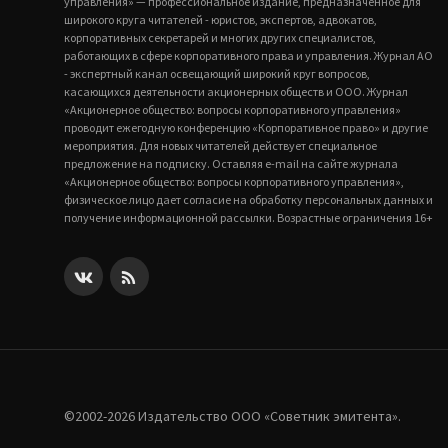
управления» — профессиональное издание, предназначенное для
широкого круга читателей - юристов, экспертов, адвокатов,
корпоративных секретарей и многих других специалистов,
работающих в сфере корпоративного права и управления. Журнал АО
- экспертный канал освещающий широкий круг вопросов,
касающихся деятельности акционерных обществ и ООО. Журнал
«Акционерное общество: вопросы корпоративного управления»
проводит ежегодную конференцию «Корпоративное право» и другие
мероприятия. Для новых читателей действует специальное
предложение на подписку. Оставляя e-mail на сайте журнала
«Акционерное общество: вопросы корпоративного управления»,
физическое лицо дает согласие на обработку персональных данных и
получение информационной рассылки. Возрастные ограничения 16+
©2002-2026 Издательство ООО «‎Советник эмитента».