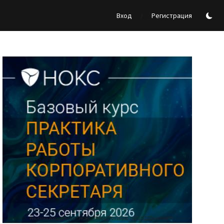
/
Вход
Регистрация
Реклама Ассоциации "НОКС", ИНН 7709980401, ERID:2SDnjdY5NTb