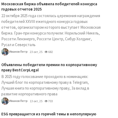
Московская биржа объявила победителей конкурса
годовых отчетов 2025
22 октября 2025 года состоялась церемония награждения
победителей XXVIII ежегодного конкурса годовых
отчетов, организатором которого выступает Московская
биржа. Гран-при конкурса получили: Норильский Никель,
Россети Ленэнерго, Россети Центр, Сибур Холдинг,
Русал и Северсталь
Иванов Петр
23 окт, 25
682
Объявлены победители премии по корпоративному
праву BestCorpLegal
В 2025 году голосование проходило в номинациях:
Лучший блог по корпоративному праву в Telegram,
Лучшая книга по корпоративному праву, За вклад в
развитие корпоративного права
Иванов Петр
13 окт, 25
703
ESG превращается из горячей темы в непопулярную