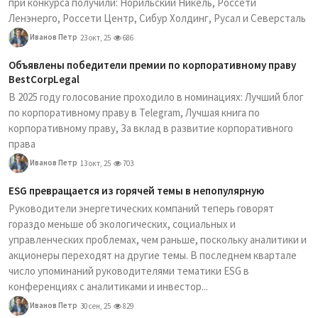
при конкурса получили: Норильский Никель, Россети
Ленэнерго, Россети Центр, Сибур Холдинг, Русал и Северсталь
Иванов Петр
23 окт, 25
686
Объявлены победители премии по корпоративному праву
BestCorpLegal
В 2025 году голосование проходило в номинациях: Лучший блог
по корпоративному праву в Telegram, Лучшая книга по
корпоративному праву, За вклад в развитие корпоративного
права
Иванов Петр
13 окт, 25
703
ESG превращается из горячей темы в непопулярную
Руководители энергетических компаний теперь говорят
гораздо меньше об экологических, социальных и
управленческих проблемах, чем раньше, поскольку аналитики и
акционеры переходят на другие темы. В последнем квартале
число упоминаний руководителями тематики ESG в
конференциях с аналитиками и инвестор...
Иванов Петр
30 сен, 25
829