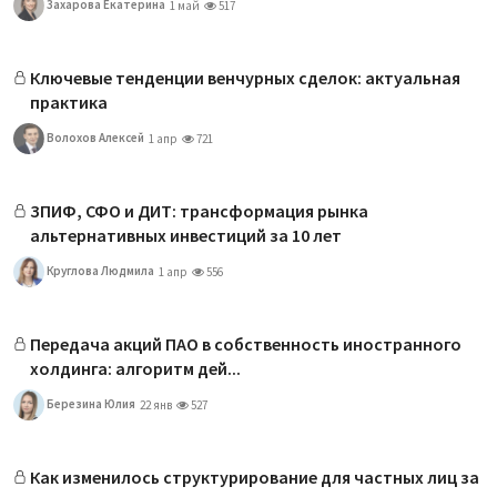
Захарова Екатерина
1 май
517
Ключевые тенденции венчурных сделок: актуальная
практика
Волохов Алексей
1 апр
721
ЗПИФ, СФО и ДИТ: трансформация рынка
альтернативных инвестиций за 10 лет
Круглова Людмила
1 апр
556
Передача акций ПАО в собственность иностранного
холдинга: алгоритм дей...
Березина Юлия
22 янв
527
Как изменилось структурирование для частных лиц за