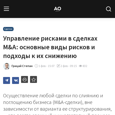
Вход
Регистрация
Сделки
Управление рисками в сделках
Новости
M&A: основные виды рисков и
подходы к их снижению
Статьи
Грицай Степан
1 фев - 15:07
2 фев - 09:15
832
Авторы
Архив
База знаний
Осуществление любой сделки по слиянию и
поглощению бизнеса (M&A-сделки), вне
Подписка
зависимости от варианта ее структурирования,