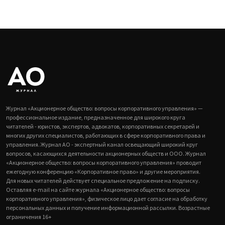
Журнал «Акционерное общество: вопросы корпоративного управления» —
профессиональное издание, предназначенное для широкого круга
читателей - юристов, экспертов, адвокатов, корпоративных секретарей и
многих других специалистов, работающих в сфере корпоративного права и
управления. Журнал АО - экспертный канал освещающий широкий круг
вопросов, касающихся деятельности акционерных обществ и ООО. Журнал
«Акционерное общество: вопросы корпоративного управления» проводит
ежегодную конференцию «Корпоративное право» и другие мероприятия.
Для новых читателей действует специальное предложение на подписку.
Оставляя e-mail на сайте журнала «Акционерное общество: вопросы
корпоративного управления», физическое лицо дает согласие на обработку
персональных данных и получение информационной рассылки. Возрастные
ограничения 16+