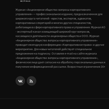
Журнал «Акционерное общество: вопросы корпоративного
управления» — профессиональное издание, предназначенное для
широкого круга читателей - юристов, экспертов, адвокатов,
корпоративных секретарей и многих других специалистов,
работающих в сфере корпоративного права и управления. Журнал АО
- экспертный канал освещающий широкий круг вопросов,
касающихся деятельности акционерных обществ и ООО. Журнал
«Акционерное общество: вопросы корпоративного управления»
проводит ежегодную конференцию «Корпоративное право» и другие
мероприятия. Для новых читателей действует специальное
предложение на подписку. Оставляя e-mail на сайте журнала
«Акционерное общество: вопросы корпоративного управления»,
физическое лицо дает согласие на обработку персональных данных и
получение информационной рассылки. Возрастные ограничения 16+