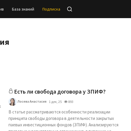
ив
База знаний
Подписка
сия
Есть ли свобода договора у ЗПИФ?
Лосева Анастасия
1 дек, 25
893
х
В статье рассматриваются особенности реализации
принципа свободы договора в деятельности закрытых
паевых инвестиционных фондов (ЗПИФ). Анализируются