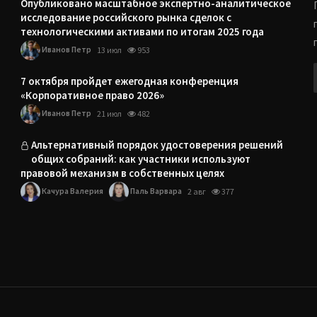
Опубликовано масштабное экспертно-аналитическое
исследование российского рынка сделок с
технологическими активами по итогам 2025 года
Иванов Петр
13 июл
953
7 октября пройдет ежегодная конференция
«Корпоративное право 2026»
Иванов Петр
21 июл
482
Альтернативный порядок удостоверения решений
общих собраний: как участники используют
правовой механизм в собственных целях
Качура Валерия
Паль Варвара
2 авг
377