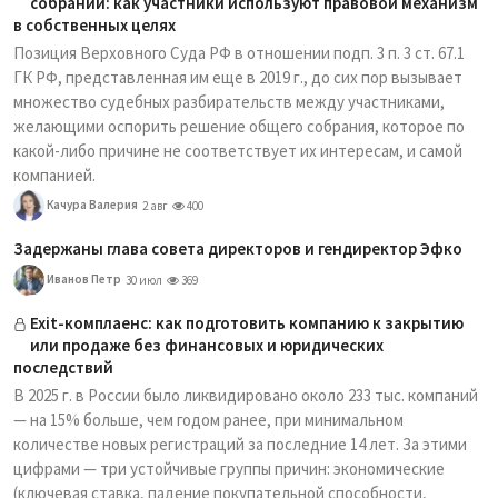
собраний: как участники используют правовой механизм
в собственных целях
Позиция Верховного Суда РФ в отношении подп. 3 п. 3 ст. 67.1
ГК РФ, представленная им еще в 2019 г., до сих пор вызывает
множество судебных разбирательств между участниками,
желающими оспорить решение общего собрания, которое по
какой-либо причине не соответствует их интересам, и самой
компанией.
Качура Валерия
2 авг
400
Задержаны глава совета директоров и гендиректор Эфко
Иванов Петр
30 июл
369
Exit-комплаенс: как подготовить компанию к закрытию
или продаже без финансовых и юридических
последствий
В 2025 г. в России было ликвидировано около 233 тыс. компаний
— на 15% больше, чем годом ранее, при минимальном
количестве новых регистраций за последние 14 лет. За этими
цифрами — три устойчивые группы причин: экономические
(ключевая ставка, падение покупательной способности,