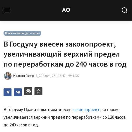
Вход
Регистрация
Новости законодательства
В Госдуму внесен законопроект,
Новости
увеличивающий верхний предел
по переработкам до 240 часов в год
Статьи
Иванов Петр
22 дек, 25 - 16:47
1.3K
Авторы
Архив
База знаний
В Госдуму Правительством внесен
законопроект
, которым
увеличивается верхний предел по переработкам - со 120 часов
Подписка
до 240 часов в год.