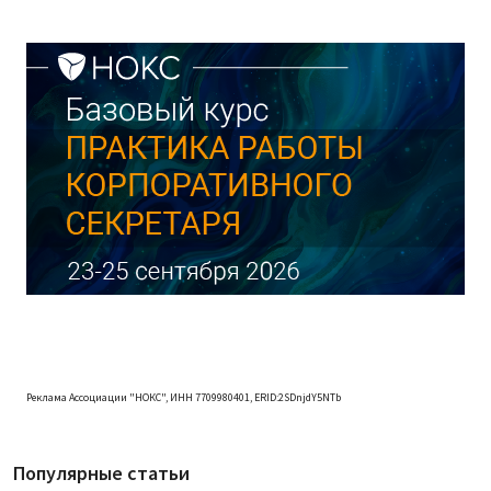
Реклама Ассоциации "НОКС", ИНН 7709980401, ERID:2SDnjdY5NTb
Популярные статьи