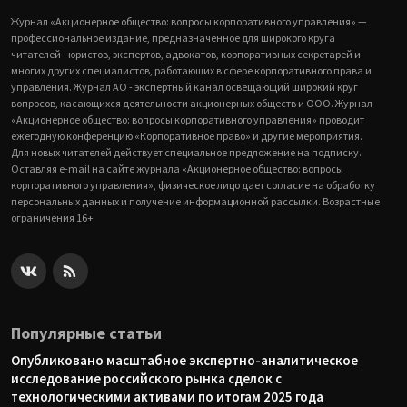
Журнал «Акционерное общество: вопросы корпоративного управления» —
профессиональное издание, предназначенное для широкого круга
читателей - юристов, экспертов, адвокатов, корпоративных секретарей и
многих других специалистов, работающих в сфере корпоративного права и
управления. Журнал АО - экспертный канал освещающий широкий круг
вопросов, касающихся деятельности акционерных обществ и ООО. Журнал
«Акционерное общество: вопросы корпоративного управления» проводит
ежегодную конференцию «Корпоративное право» и другие мероприятия.
Для новых читателей действует специальное предложение на подписку.
Оставляя e-mail на сайте журнала «Акционерное общество: вопросы
корпоративного управления», физическое лицо дает согласие на обработку
персональных данных и получение информационной рассылки. Возрастные
ограничения 16+
Популярные статьи
Опубликовано масштабное экспертно-аналитическое
исследование российского рынка сделок с
технологическими активами по итогам 2025 года