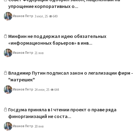
упрощение корпоративных о...
Иванов Петр
3 июл, 25
649
Минфин не поддержал идею обязательных
«информационных барьеров» в инв...
Иванов Петр
21 янв
Владимир Путин подписал закон о легализации фирм -
"матрешек"
Иванов Петр
24 июн, 25
644
Госдума приняла в I чтении проект о праве ряда
финорганизаций не соста...
Иванов Петр
20 янв