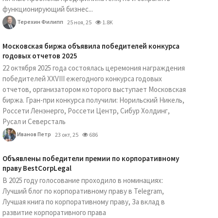
функционирующий бизнес...
Терехин Филипп
25 ноя, 25
1.8K
Московская биржа объявила победителей конкурса
годовых отчетов 2025
22 октября 2025 года состоялась церемония награждения
победителей XXVIII ежегодного конкурса годовых
отчетов, организатором которого выступает Московская
биржа. Гран-при конкурса получили: Норильский Никель,
Россети Ленэнерго, Россети Центр, Сибур Холдинг,
Русал и Северсталь
Иванов Петр
23 окт, 25
686
Объявлены победители премии по корпоративному
праву BestCorpLegal
В 2025 году голосование проходило в номинациях:
Лучший блог по корпоративному праву в Telegram,
Лучшая книга по корпоративному праву, За вклад в
развитие корпоративного права