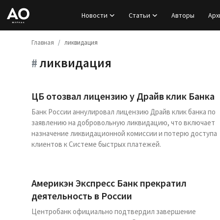
Новости
Статьи
Авторы
Арх
Главная
ликвидация
Вход
ликвидация
#
Регистрация
Новости
ЦБ отозвал лицензию у Драйв клик Банка
Банк России аннулировал лицензию Драйв клик банка по
Статьи
заявлению на добровольную ликвидацию, что включает
назначение ликвидационной комиссии и потерю доступа
Авторы
клиентов к Системе быстрых платежей.
Архив
Америкэн Экспресс Банк прекратил
База знаний
деятельность в России
Центробанк официально подтвердил завершение
Подписка