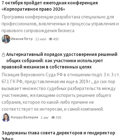
7 октября пройдет ежегодная конференция
«Корпоративное право 2026»
Программа конференции разработана специально для
профессионалов, вовлеченных в процессы управления и
правового сопровождения бизнеса
Иванов Петр
21 июл
493
Альтернативный порядок удостоверения решений
общих собраний: как участники используют
правовой механизм в собственных целях
Позиция Верховного Суда РФ в отношении подп. 3 п. 3 ст.
67.1 ГК РФ, представленная им еще в 2019 г., до сих пор
вызывает множество судебных разбирательств между
участниками, желающими оспорить решение общего
собрания, которое по какой-либо причине не
соответствует их интересам, и самой компанией.
Качура Валерия
2 авг
395
Задержаны глава совета директоров и гендиректор
Эфко