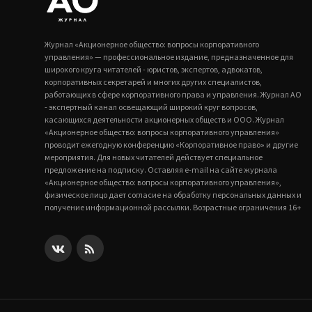
Журнал «Акционерное общество: вопросы корпоративного
управления» — профессиональное издание, предназначенное для
широкого круга читателей - юристов, экспертов, адвокатов,
корпоративных секретарей и многих других специалистов,
работающих в сфере корпоративного права и управления. Журнал АО
- экспертный канал освещающий широкий круг вопросов,
касающихся деятельности акционерных обществ и ООО. Журнал
«Акционерное общество: вопросы корпоративного управления»
проводит ежегодную конференцию «Корпоративное право» и другие
мероприятия. Для новых читателей действует специальное
предложение на подписку. Оставляя e-mail на сайте журнала
«Акционерное общество: вопросы корпоративного управления»,
физическое лицо дает согласие на обработку персональных данных и
получение информационной рассылки. Возрастные ограничения 16+