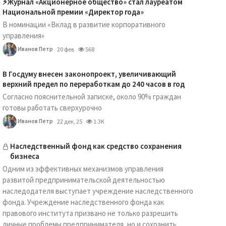
⚡️Журнал «Акционерное общество» стал лауреатом
Национальной премии «Директор года»
В номинации «Вклад в развитие корпоративного
управления»
Иванов Петр
20 фев
568
В Госдуму внесен законопроект, увеличивающий
верхний предел по переработкам до 240 часов в год
Согласно пояснительной записке, около 90% граждан
готовы работать сверхурочно
Иванов Петр
22 дек, 25
1.3K
Наследственный фонд как средство сохранения
бизнеса
Одним из эффективных механизмов управления
развитой предпринимательской деятельностью
наследодателя выступает учреждение наследственного
фонда. Учреждение наследственного фонда как
правового института призвано не только разрешить
личные проблемы предпринимателя, но и сохранить