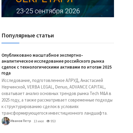
Реклама Ассоциации "НОКС", ИНН 7709980401, ERID:2SDnjdY5NTb
Популярные статьи
Опубликовано масштабное экспертно-
аналитическое исследование российского рынка
сделок с технологическими активами по итогам 2025
года
Исследование, подготовленное АЛРУД, Анастасией
Нерчинской, VERBA LEGAL, Denuo, ADVANCE CAPITAL,
охватывает анализ основных трендов рынка Tech M&A в
2025 году, а также рассматривает современные подходы
к структурированию сделок в условиях
трансформирующегося инвестиционного ландшафта.
Иванов Петр
13 июл
953