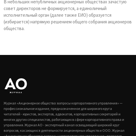
В небольших непубличных акционерных обществах зачастую
совет директоров не формируется, а единоличный
исполнительный орган (далее также ЕИО) образуется
(избирается) напрямую решением общего собрания акционеров
общества.
Журнал «Акционерное общество: вопросы корпоративного управления» —
профессиональное издание, предназначенное для широкого круга
читателей - юристов, экспертов, адвокатов, корпоративных секретарей и
многих других специалистов, работающих в сфере корпоративного права и
управления. Журнал АО - экспертный канал освещающий широкий круг
вопросов, касающихся деятельности акционерных обществ и ООО. Журнал
«Акционерное общество: вопросы корпоративного управления» проводит