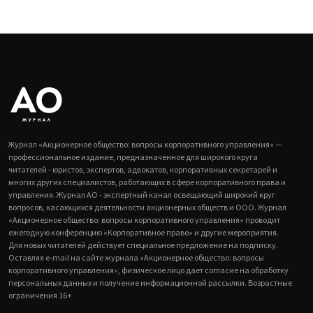
Журнал «Акционерное общество: вопросы корпоративного управления» —
профессиональное издание, предназначенное для широкого круга
читателей - юристов, экспертов, адвокатов, корпоративных секретарей и
многих других специалистов, работающих в сфере корпоративного права и
управления. Журнал АО - экспертный канал освещающий широкий круг
вопросов, касающихся деятельности акционерных обществ и ООО. Журнал
«Акционерное общество: вопросы корпоративного управления» проводит
ежегодную конференцию «Корпоративное право» и другие мероприятия.
Для новых читателей действует специальное предложение на подписку.
Оставляя e-mail на сайте журнала «Акционерное общество: вопросы
корпоративного управления», физическое лицо дает согласие на обработку
персональных данных и получение информационной рассылки. Возрастные
ограничения 16+