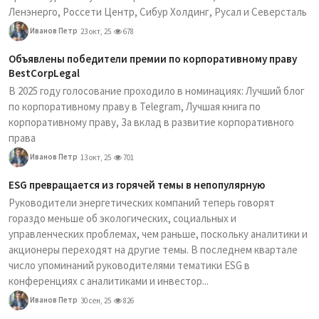
Ленэнерго, Россети Центр, Сибур Холдинг, Русал и Северсталь
Иванов Петр
23 окт, 25
678
Объявлены победители премии по корпоративному праву
BestCorpLegal
В 2025 году голосование проходило в номинациях: Лучший блог
по корпоративному праву в Telegram, Лучшая книга по
корпоративному праву, За вклад в развитие корпоративного
права
Иванов Петр
13 окт, 25
701
ESG превращается из горячей темы в непопулярную
Руководители энергетических компаний теперь говорят
гораздо меньше об экологических, социальных и
управленческих проблемах, чем раньше, поскольку аналитики и
акционеры переходят на другие темы. В последнем квартале
число упоминаний руководителями тематики ESG в
конференциях с аналитиками и инвестор...
Иванов Петр
30 сен, 25
826