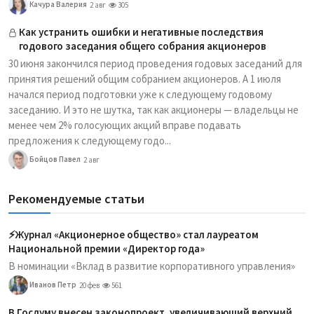
Качура Валерия
2 авг
305
Как устранить ошибки и негативные последствия
годового заседания общего собрания акционеров
30 июня закончился период проведения годовых заседаний для
принятия решений общим собранием акционеров. А 1 июля
начался период подготовки уже к следующему годовому
заседанию. И это не шутка, так как акционеры — владельцы не
менее чем 2% голосующих акций вправе подавать
предложения к следующему годо...
Бойцов Павел
2 авг
Рекомендуемые статьи
⚡️Журнал «Акционерное общество» стал лауреатом
Национальной премии «Директор года»
В номинации «Вклад в развитие корпоративного управления»
Иванов Петр
20 фев
561
В Госдуму внесен законопроект, увеличивающий верхний