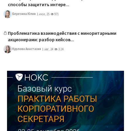
способы защитить интере...
Березина Юлия
1 июл, 25
971
Проблематика взаимодействия с миноритарными
акционерами: разбор кейсов...
Курлова Анастасия
1 авг, 24
3.1K