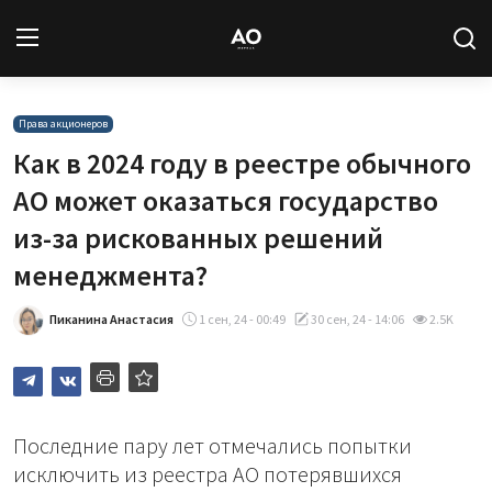
Вход
Регистрация
Права акционеров
Как в 2024 году в реестре обычного
Новости
АО может оказаться государство
из-за рискованных решений
Статьи
менеджмента?
Авторы
Пиканина Анастасия
1 сен, 24 - 00:49
30 сен, 24 - 14:06
2.5K
Архив
База знаний
Последние пару лет отмечались попытки
Подписка
исключить из реестра АО потерявшихся