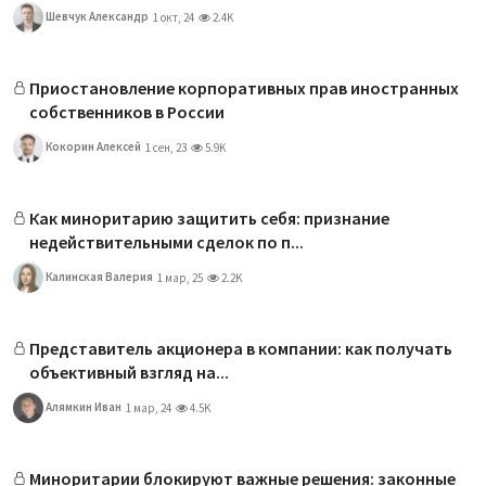
Шевчук Александр
1 окт, 24
2.4K
Приостановление корпоративных прав иностранных
собственников в России
Кокорин Алексей
1 сен, 23
5.9K
Как миноритарию защитить себя: признание
недействительными сделок по п...
Калинская Валерия
1 мар, 25
2.2K
Представитель акционера в компании: как получать
объективный взгляд на...
Алямкин Иван
1 мар, 24
4.5K
Миноритарии блокируют важные решения: законные