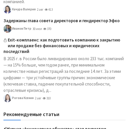
компанией.
Качура Валерия
2 авг
413
Задержаны глава совета директоров и гендиректор Эфко
Иванов Петр
30 июл
370
Exit-комплаенс: как подготовить компанию к закрытию
или продаже без финансовых и юридических
последствий
В 2025 г. в России было ликвидировано около 233 тыс. компаний
— на 15% больше, чем годом ранее, при минимальном
количестве новых регистраций за последние 14 лет. За этими
цифрами — три устойчивые группы причин: экономические
(ключевая ставка, падение покупательной способности,
отраслевые кризисы), д...
Рогова Ксения
2 авг
310
Рекомендуемые статьи
⚡️Журнал «Акционерное общество» стал лауреатом