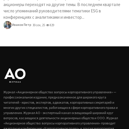
акционеры переходят на другие темы. В последнем квартале
число упоминаний руководителями тематики ESG в
конференциях с аналитиками и инвестор...
Иванов Петр
30 сен, 25
829
Журнал «Акционерное общество: вопросы корпоративного управления» —
профессиональное издание, предназначенное для широкого круга
читателей - юристов, экспертов, адвокатов, корпоративных секретарей и
многих других специалистов, работающих в сфере корпоративного права и
управления. Журнал АО - экспертный канал освещающий широкий круг
вопросов, касающихся деятельности акционерных обществ и ООО. Журнал
«Акционерное общество: вопросы корпоративного управления» проводит
ежегодную конференцию «Корпоративное право» и другие мероприятия.