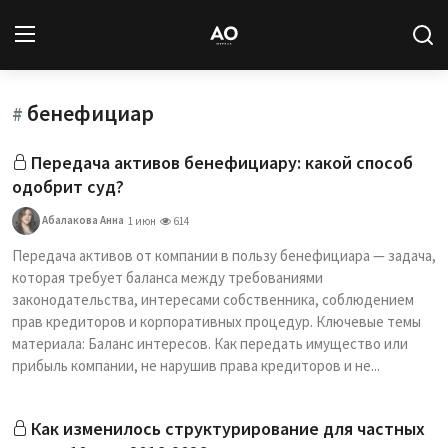
бенефициар
Вход
Регистрация
#
Передача активов бенефициару: какой способ
Новости
одобрит суд?
Статьи
Абалакова Анна
1 июн
614
Передача активов от компании в пользу бенефициара — задача,
Авторы
которая требует баланса между требованиями
законодательства, интересами собственника, соблюдением
Архив
прав кредиторов и корпоративных процедур. Ключевые темы
материала: Баланс интересов. Как передать имущество или
База знаний
прибыль компании, не нарушив права кредиторов и не...
Подписка
Как изменилось структурирование для частных